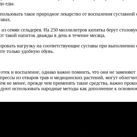
до еды.
ользовать такое природное лекарство от воспаления суставной 
тавах.
й из семян сельдерея. На 250 миллилитров кипятка берут столов
ют такой напиток дважды в день в течение месяца.
ировать нагрузку на соответствующие суставы при выполнении 
те только удобную обувь.
, отек и воспаление, однако важно помнить, что они не заменяю
мпрессы из отваров трав и медицинских растений, могут облегчи
 не менее, прежде чем применять такие средства, важно прокон
дуют использовать народные методы как дополнение к основному