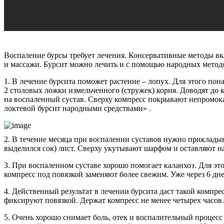
Воспаление бурсы требует лечения. Консервативные методы вк
и массажи. Бурсит можно лечить и с помощью народных методо
1. В лечение бурсита поможет растение – лопух. Для этого пон
2 столовых ложки измельченного (стружек) корня. Доводят до 
на воспаленный сустав. Сверху компресс покрывают непромокае
локтевой бурсит народными средствами» .
2. В течение месяца при воспалении суставов нужно приклады
выделился сок) лист. Сверху укутывают шарфом и оставляют на 
3. При воспаленном суставе хорошо помогает каланхоэ. Для э
компресс под повязкой заменяют более свежим. Уже через 6 дней
4. Действенный результат в лечении бурсита даст такой компре
фиксируют повязкой. Держат компресс не менее четырех часов.
5. Очень хорошо снимает боль, отек и воспалительный процесс