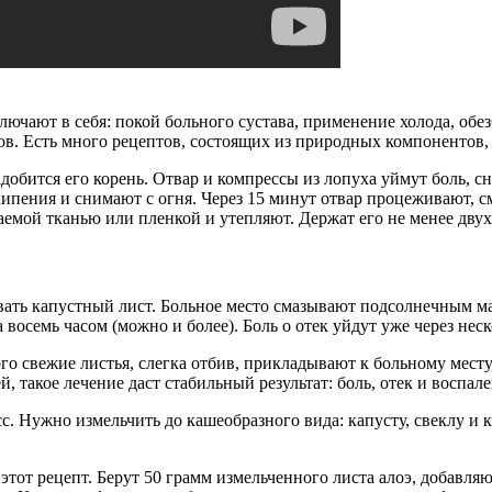
лючают в себя: покой больного сустава, применение холода, о
в. Есть много рецептов, состоящих из природных компонентов, 
адобится его корень. Отвар и компрессы из лопуха уймут боль, с
кипения и снимают с огня. Через 15 минут отвар процеживают, 
мой тканью или пленкой и утепляют. Держат его не менее двух 
вать капустный лист. Больное место смазывают подсолнечным м
восемь часом (можно и более). Боль о отек уйдут уже через нес
того свежие листья, слегка отбив, прикладывают к больному м
, такое лечение даст стабильный результат: боль, отек и воспале
сс. Нужно измельчить до кашеобразного вида: капусту, свеклу и
 этот рецепт. Берут 50 грамм измельченного листа алоэ, добавл