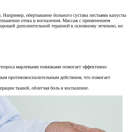
м. Например, обертывание больного сустава листьями капусты
меньшении отека и воспаления. Массаж с применением
хорошей дополнительной терапией к основному лечению, но
купороса марлевыми повязками помогает эффективно
ным противовоспалительным действием, что помогает
ерации тканей, облегчая боль и воспаление.