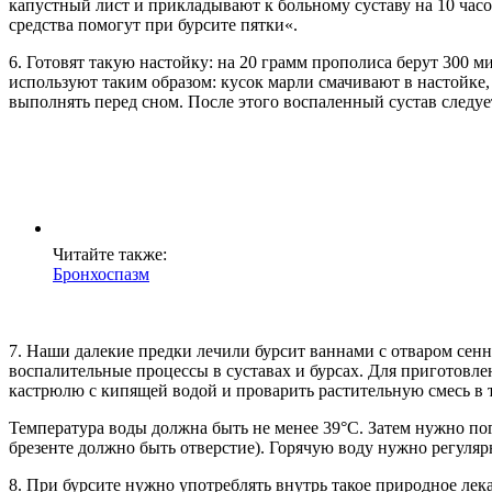
капустный лист и прикладывают к больному суставу на 10 ча
средства помогут при бурсите пятки«.
6. Готовят такую настойку: на 20 грамм прополиса берут 300 
используют таким образом: кусок марли смачивают в настойке
выполнять перед сном. После этого воспаленный сустав следуе
Читайте также:
Бронхоспазм
7. Наши далекие предки лечили бурсит ваннами с отваром сенно
воспалительные процессы в суставах и бурсах. Для приготовле
кастрюлю с кипящей водой и проварить растительную смесь в т
Температура воды должна быть не менее 39°C. Затем нужно пог
брезенте должно быть отверстие). Горячую воду нужно регуляр
8. При бурсите нужно употреблять внутрь такое природное лека