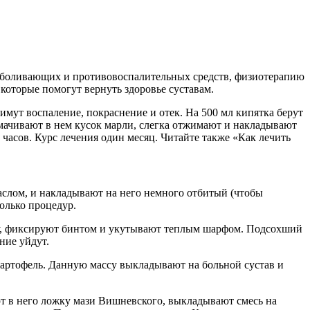
безболивающих и противовоспалительных средств, физиотерапию
которые помогут вернуть здоровье суставам.
нимут воспаление, покраснение и отек. На 500 мл кипятка берут
смачивают в нем кусок марли, слегка отжимают и накладывают
часов. Курс лечения один месяц. Читайте также «Как лечить
аслом, и накладывают на него немного отбитый (чтобы
колько процедур.
есту, фиксируют бинтом и укутывают теплым шарфом. Подсохший
ние уйдут.
 картофель. Данную массу выкладывают на больной сустав и
яют в него ложку мази Вишневского, выкладывают смесь на