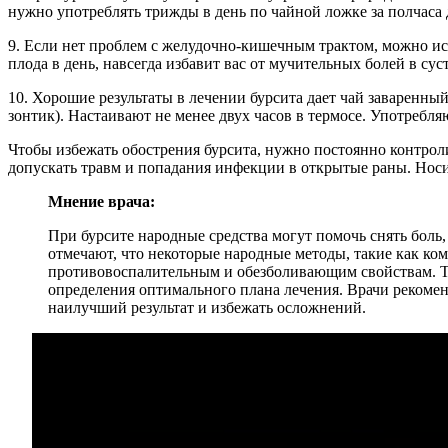
нужно употреблять трижды в день по чайной ложке за полчаса 
9. Если нет проблем с желудочно-кишечным трактом, можно исп
плода в день, навсегда избавит вас от мучительных болей в сус
10. Хорошие результаты в лечении бурсита дает чай заваренны
зонтик). Настаивают не менее двух часов в термосе. Употребля
Чтобы избежать обострения бурсита, нужно постоянно контрол
допускать травм и попадания инфекции в открытые раны. Носи
Мнение врача:
При бурсите народные средства могут помочь снять боль
отмечают, что некоторые народные методы, такие как ко
противовоспалительным и обезболивающим свойствам. Тем
определения оптимального плана лечения. Врачи рекомен
наилучший результат и избежать осложнений.