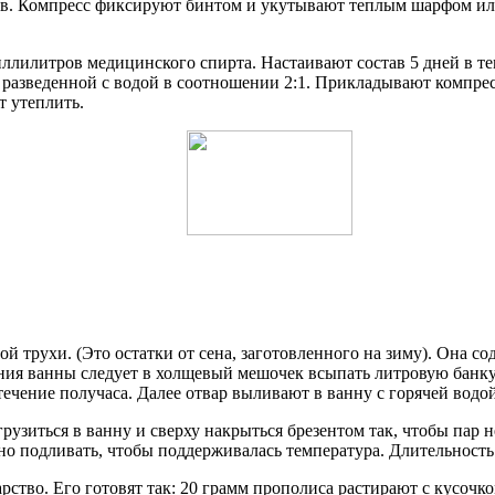
сов. Компресс фиксируют бинтом и укутывают теплым шарфом ил
миллилитров медицинского спирта. Настаивают состав 5 дней в т
, разведенной с водой в соотношении 2:1. Прикладывают компре
т утеплить.
й трухи. (Это остатки от сена, заготовленного на зиму). Она с
ния ванны следует в холщевый мешочек всыпать литровую банку с
ечение получаса. Далее отвар выливают в ванну с горячей водой
рузиться в ванну и сверху накрыться брезентом так, чтобы пар н
но подливать, чтобы поддерживалась температура. Длительность
рство. Его готовят так: 20 грамм прополиса растирают с кусочко