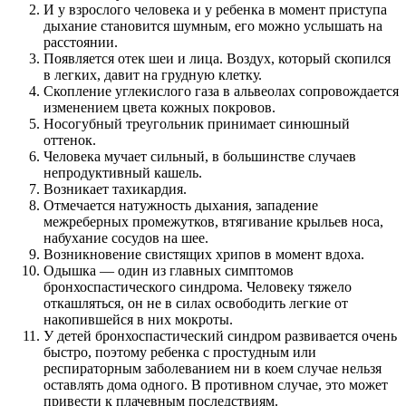
И у взрослого человека и у ребенка в момент приступа
дыхание становится шумным, его можно услышать на
расстоянии.
Появляется отек шеи и лица. Воздух, который скопился
в легких, давит на грудную клетку.
Скопление углекислого газа в альвеолах сопровождается
изменением цвета кожных покровов.
Носогубный треугольник принимает синюшный
оттенок.
Человека мучает сильный, в большинстве случаев
непродуктивный кашель.
Возникает тахикардия.
Отмечается натужность дыхания, западение
межреберных промежутков, втягивание крыльев носа,
набухание сосудов на шее.
Возникновение свистящих хрипов в момент вдоха.
Одышка — один из главных симптомов
бронхоспастического синдрома. Человеку тяжело
откашляться, он не в силах освободить легкие от
накопившейся в них мокроты.
У детей бронхоспастический синдром развивается очень
быстро, поэтому ребенка с простудным или
респираторным заболеванием ни в коем случае нельзя
оставлять дома одного. В противном случае, это может
привести к плачевным последствиям.