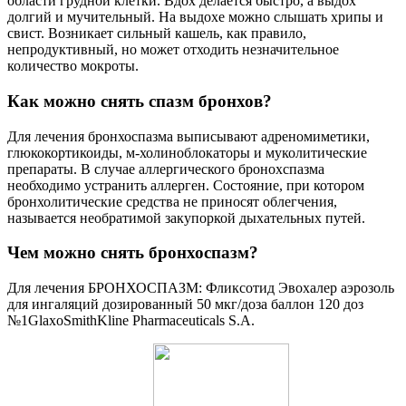
области грудной клетки. Вдох делается быстро, а выдох
долгий и мучительный. На выдохе можно слышать хрипы и
свист. Возникает сильный кашель, как правило,
непродуктивный, но может отходить незначительное
количество мокроты.
Как можно снять спазм бронхов?
Для лечения бронхоспазма выписывают адреномиметики,
глюкокортикоиды, м-холиноблокаторы и муколитические
препараты. В случае аллергического бронохспазма
необходимо устранить аллерген. Состояние, при котором
бронхолитические средства не приносят облегчения,
называется необратимой закупоркой дыхательных путей.
Чем можно снять бронхоспазм?
Для лечения БРОНХОСПАЗМ: Фликсотид Эвохалер аэрозоль
для ингаляций дозированный 50 мкг/доза баллон 120 доз
№1GlaxoSmithKline Pharmaceuticals S.A.