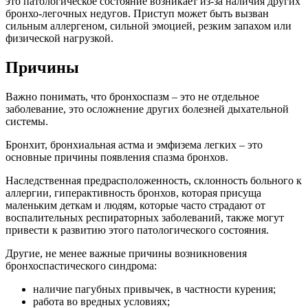
это патологическое состояние возникает из-за наличия других
бронхо-легочных недугов. Приступ может быть вызван
сильным аллергеном, сильной эмоцией, резким запахом или
физической нагрузкой.
Причины
Важно понимать, что бронхоспазм – это не отдельное
заболевание, это осложнение других болезней дыхательной
системы.
Бронхит, бронхиальная астма и эмфизема легких – это
основные причины появления спазма бронхов.
Наследственная предрасположенность, склонность больного к
аллергии, гиперактивность бронхов, которая присуща
маленьким деткам и людям, которые часто страдают от
воспалительных респираторных заболеваний, также могут
привести к развитию этого патологического состояния.
Другие, не менее важные причины возникновения
бронхоспастического синдрома:
наличие пагубных привычек, в частности курения;
работа во вредных условиях;