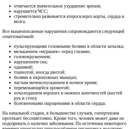
отмечается значительное ухудшение зрения;
нарушается ЧСС;
стремительно развивается атеросклероз аорты, сердца и
мозга.
Все вышеописанные нарушения сопровождаются следующей
симптоматикой:
пульсирующими головными болями в области затылка;
мельканием «мурашек» перед глазами;
головокружением;
нарушением сна;
одышкой;
тошнотой, иногда рвотой;
болями в икроножных мышцах;
частым мочеиспусканием в ночное время;
перемежающейся хромотой;
похолоданием верхних и нижних конечностей (кистей
рук и стоп);
болезненными ощущениями в области сердца.
На начальной стадии, в большинстве случаев, гипертензия
протекает бессимптомно. Кроме того, человек может даже не
подозревать о наличии заболевания. По истечении некоторого
времени происходит приспособление организма к высокому