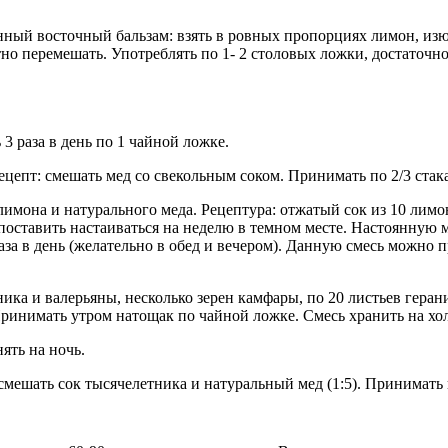
ный восточный бальзам: взять в ровных пропорциях лимон, изюм
тно перемешать. Употреблять по 1- 2 столовых ложки, достаточно
3 раза в день по 1 чайной ложке.
ецепт: смешать мед со свекольным соком. Принимать по 2/3 стакан
лимона и натурального меда. Рецептура: отжатый сок из 10 лимо
поставить настаиваться на неделю в темном месте. Настоянную 
за в день (желательно в обед и вечером). Данную смесь можно п
ика и валерьяны, несколько зерен камфары, по 20 листьев герани
Принимать утром натощак по чайной ложке. Смесь хранить на хо
ять на ночь.
смешать сок тысячелетника и натуральный мед (1:5). Принимать п