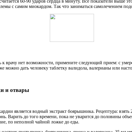
 считается 60-90 ударов сердца в минуту. Все показатели выше
емы с самим миокардом. Так что заниматься самолечением подо
ть к врачу нет возможности, примените следующий прием: с умер
е можно дать человеку таблетку валидола, валерианы или наст
и и отвары
рдии является водный экстракт боярышника. Рецептура: взять 
онь. Варить до того времени, пока не уварится до половины объ
ние, по неполной чайной ложке до еды.
х настоек пустырника, боярышника, пиона и валерианы, 35 мл м