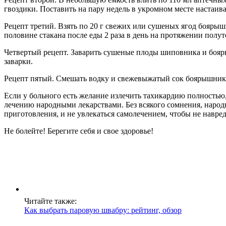
гвоздики. Поставить на пару недель в укромном месте настаиват
Рецепт третий. Взять по 20 г свежих или сушеных ягод боярыш
половине стакана после еды 2 раза в день на протяжении полут
Четвертый рецепт. Заварить сушеные плоды шиповника и боярыш
заварки.
Рецепт пятый. Смешать водку и свежевыжатый сок боярышника
Если у больного есть желание излечить тахикардию полностью,
лечению народными лекарствами. Без всякого сомнения, народн
приготовления, и не увлекаться самолечением, чтобы не навре
Не болейте! Берегите себя и свое здоровье!
Читайте также:
Как выбрать паровую швабру: рейтинг, обзор