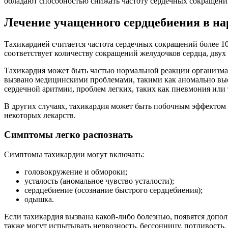
обладают способностью снижать частоту сердечных сокращени
Лечение учащенного сердцебиения в н
Тахикардией считается частота сердечных сокращений более 100 
соответствует количеству сокращений желудочков сердца, дву
Тахикардия может быть частью нормальной реакции организма 
вызвано медицинскими проблемами, такими как аномально выс
сердечной аритмии, проблем легких, таких как пневмония или т
В других случаях, тахикардия может быть побочным эффектом н
некоторых лекарств.
Симптомы легко распознать
Симптомы тахикардии могут включать:
головокружение и обмороки;
усталость (аномальное чувство усталости);
сердцебиение (осознание быстрого сердцебиения);
одышка.
Если тахикардия вызвана какой-либо болезнью, появятся допо
также могут испытывать нервозность, бессонницу, потливость