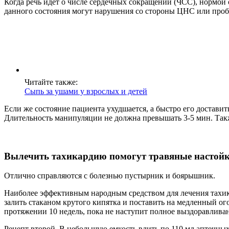
Когда речь идет о числе сердечных сокращений (ЧСС), нормой
данного состояния могут нарушения со стороны ЦНС или пробл
Читайте также:
Сыпь за ушами у взрослых и детей
Если же состояние пациента ухудшается, а быстро его достави
Длительность манипуляции не должна превышать 3-5 мин. Такж
Вылечить тахикардию помогут травяные настойк
Отлично справляются с болезнью пустырник и боярышник.
Наиболее эффективным народным средством для лечения тахика
залить стаканом крутого кипятка и поставить на медленный ог
протяжении 10 недель, пока не наступит полное выздоравлива
Рецепт второй. В небольшую емкость влить по 110 мл аптечны