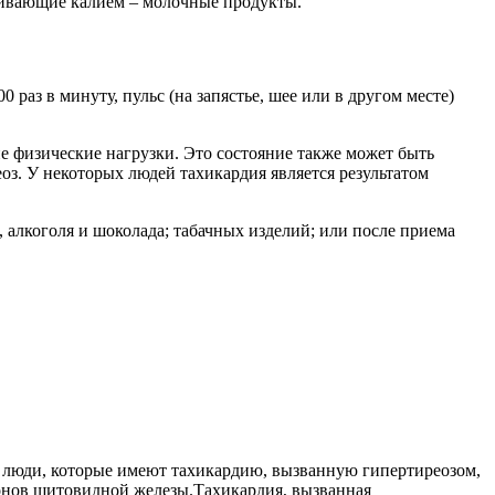
чивающие калием – молочные продукты.
 раз в минуту, пульс (на запястье, шее или в другом месте)
е физические нагрузки. Это состояние также может быть
з. У некоторых людей тахикардия является результатом
 алкоголя и шоколада; табачных изделий; или после приема
, люди, которые имеют тахикардию, вызванную гипертиреозом,
монов щитовидной железы.Тахикардия, вызванная