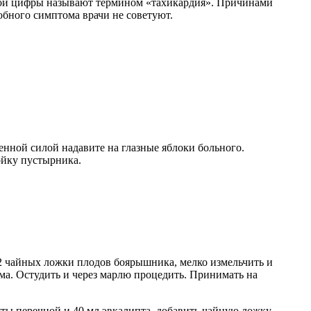
 этой цифры называют термином «тахикардия». Причинами
бного симптома врачи не советуют.
енной силой надавите на глазные яблоки больного.
ойку пустырника.
2 чайных ложки плодов боярышника, мелко измельчить и
ема. Остудить и через марлю процедить. Принимать на
яты перечной и 40 мл эвкалипта, добавить чайную ложку