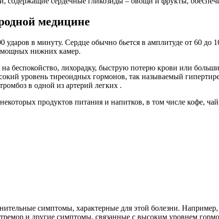
й, содержащие сердечные гликозиды – овощи и фрукты, обеспе
ародной медицине
ударов в минуту. Сердце обычно бьется в амплитуде от 60 до 100
х мощных нижних камер.
на беспокойство, лихорадку, быструю потерю крови или больши
окий уровень тиреоидных гормонов, так называемый гипертирео
ромбоз в одной из артерий легких .
екоторых продуктов питания и напитков, в том числе кофе, чай,
лнительные симптомы, характерные для этой болезни. Например
, тремор и другие симптомы, связанные с высоким уровнем гор