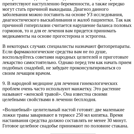
препятствуют наступлению беременности, а также нередко
могут стать причиной выкидыша. Диагноз данного
заболевания можно поставить на основе УЗ исследования,
диагностического выскабливания и жалоб пациентки. Так как
причиной гиперплазии считается нарушение баланса половых
гормонов, то и для ее лечения вам придется принимать
медикаменты на основе прогестерона и эстрогена.
В некоторых случаях специалисты назначают фитопрепараты.
Если фармакологические средства вам не по душе,
воспользуйтесь советами народных целителей и приготовьте
лекарство самостоятельно. Однако перед тем как начать прием
подобных снадобий, не забудьте проконсультироваться со
своим лечащим врачом.
9. В народной медицине для лечения гинекологических
проблем очень часто используют манжетку. Это растение
называют «женской травой». Она известна своими
целебными свойствами в лечении бесплодия.
«Волшебный» целительный настой готовят: две маленькие
ложки травы заваривают в термосе 250 мл кипятка. Время
настаивания средства должно составлять не менее 30 минут.
Готовое целебное снадобье принимают по половине стакана.