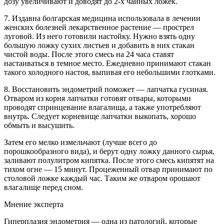
дозу увеличивают и доводят до 2-х чайных ложек.
7. Издавна болгарская медицина использовала в лечении
женских болезней лекарственное растение — прострел
луговой. Из него готовили настойку. Нужно взять одну
большую ложку сухих листьев и добавить в них стакан
чистой воды. После этого смесь на 24 часа ставят
настаиваться в темное место. Ежедневно принимают стакан
такого холодного настоя, выпивая его небольшими глотками.
8. Восстановить эндометрий поможет — лапчатка гусиная.
Отваром из корня лапчатки готовят отвары, которыми
проводят спринцевание влагалища, а также употребляют
внутрь. Следует корневище лапчатки выкопать, хорошо
обмыть и высушить.
Затем его мелко измельчают (лучше всего до
порошкообразного вида), и берут одну ложку данного сырья,
заливают полулитром кипятка. После этого смесь кипятят на
тихом огне — 15 минут. Процеженный отвар принимают по
столовой ложке каждый час. Таким же отваром орошают
влагалище перед сном.
Мнение эксперта
Гиперплазия эндометрия — одна из патологий, которые