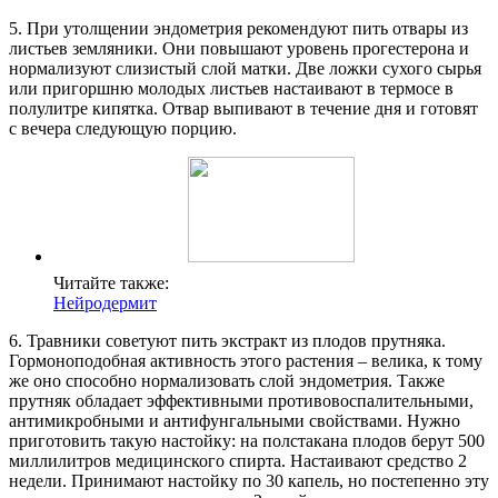
5. При утолщении эндометрия рекомендуют пить отвары из
листьев земляники. Они повышают уровень прогестерона и
нормализуют слизистый слой матки. Две ложки сухого сырья
или пригоршню молодых листьев настаивают в термосе в
полулитре кипятка. Отвар выпивают в течение дня и готовят
с вечера следующую порцию.
Читайте также:
Нейродермит
6. Травники советуют пить экстракт из плодов прутняка.
Гормоноподобная активность этого растения – велика, к тому
же оно способно нормализовать слой эндометрия. Также
прутняк обладает эффективными противовоспалительными,
антимикробными и антифунгальными свойствами. Нужно
приготовить такую настойку: на полстакана плодов берут 500
миллилитров медицинского спирта. Настаивают средство 2
недели. Принимают настойку по 30 капель, но постепенно эту