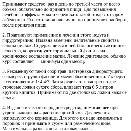
Принимают средство: раз в день по третьей части от всего
объема, обязательно до принятия пищи. Для повышения
лечебного эффекта можно чередовать такой отвар с отваром
сабельника. Его готовят аналогично, но принимают наоборот,
после принятия пищи.
2. Практикуют применение в лечении этого недуга и
гирудотерапию. Издавна замечены целительные свойства
слюны пиявок. Содержащиеся в ней биологически активные
вещества, корректируют гормональный фон и лечат
хроническое воспаление матки. Лечение длительное, обычно
курс составляет — минимум один месяц.
3. Рекомендуют такой сбор трав: пастернака дикорастущего,
сельдерея, стручки фасоли и хмеля обыкновенного. Их берут
в соотношении: 1: 4:4:3. Затем отделяют в кастрюлю две
столовые ложки сухого сбора, вливают туда 0,5 литров
крутого кипятка. Принимают по две столовых ложки каждые
2 часа.
4. Издавна известно народное средство, помогающее при
угрозе выкидыша – растение дикий ямс. Для лечения
используют его корневище. Для этого их надо измельчить в
порошок и принимать в сухом или размоченном виде.
Максимальная разовая доза: столовая ложка.