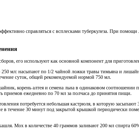
фективно справляться с всплесками туберкулеза. При помощи л
енения
ров, его используют как основной компонент для приготовлени
250 мл: насыпают по 1/2 чайной ложки травы тимьяна и лишайн
течение суток, общей рекомендуемой нормой 750 мл.
шайник, корень алтея и семена льна в одинаковом соотношении п
ть приемов ежедневно по 70 мл за полчаса до принятия пищи.
овления потребуется небольшая кастрюля, в которую засыпают 
е в течение 30 минут под закрытой крышкой периодически поме
ашля. Мох в количестве 40 граммов заливают 200 мл спирта 60