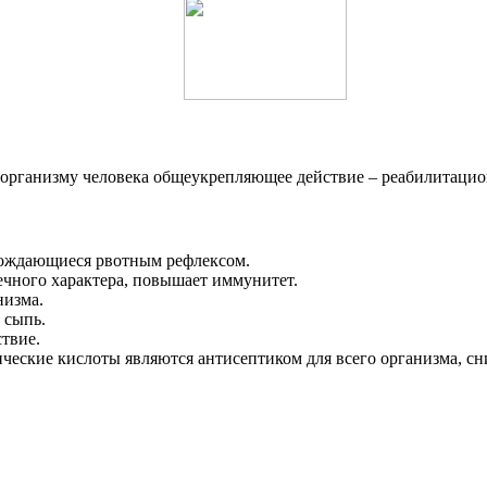
т организму человека общеукрепляющее действие – реабилитаци
ождающиеся рвотным рефлексом.
чного характера, повышает иммунитет.
низма.
 сыпь.
твие.
ические кислоты являются антисептиком для всего организма, с