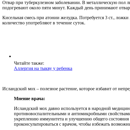
Отвар при туберкулезном заболевании. В металлическую пол 
подогревают около пяти минут. Каждый день принимают отвар п
Кисельная смесь при атонии желудка. Потребуется 3 ст., ложк
количество употребляют в течение суток.
Читайте также:
Аллергия на тыкву у ребенка
Исландский мох – полезное растение, которое избавит от непре
Мнение врача:
Исландский мох давно используется в народной медицине
противовоспалительными и антимикробными свойствами, 
укреплению иммунитета и улучшению общего состояния 
проконсультироваться с врачом, чтобы избежать возмож