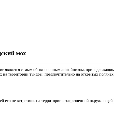
дский мох
тение является самым обыкновенным лишайником, принадлежащим
ах на территории тундры, предпочтительно на открытых полянах
стей его не встретишь на территории с загрязненной окружающе