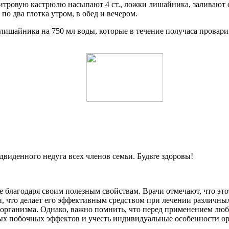
литровую кастрюлю насыпают 4 ст., ложки лишайника, заливают
о два глотка утром, в обед и вечером.
и лишайника на 750 мл воды, которые в течение получаса провар
двиденного недуга всех членов семьи. Будьте здоровы!
 благодаря своим полезным свойствам. Врачи отмечают, что это
что делает его эффективным средством при лечении различных
организма. Однако, важно помнить, что перед применением лю
ных побочных эффектов и учесть индивидуальные особенности ор