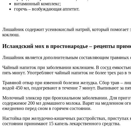
витаминный комплекс;
горечь – возбуждающая аппетит.
Лишайник содержит усеивокислый натрий, который помогает эф
коклюш.
Исландский мох в простонародье – рецепты прим
Лишайник является дополнительным составляющим травяных сбо
Чайный напиток при заболевании коклюшем. В сосуд емкостью 
пять минут. Употребляют чайный напиток не более трех раз в 
Травяной отвар при язвенной болезни желудка. Сбор трав – ли
водой 450 мл, подогревают в течение 7 минут. Выпивают за пя
Молочный эликсир при бронхиальном заболевании. Для пригот
содержимое 200 мл домашнего молока. Варят на медленном огн
ежедневно перед сном в горячем состоянии.
Настойка при желудочно-кишечных расстройствах, приступах к
состоянии принимают 15 капель лекарственного средства.