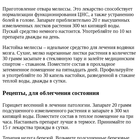
Приготовление отвара мелиссы. Это лекарство способствует
нормализации функционирования ЦНС, а также устранению
болей в голове. Запарьте приблизительно 20 г высушенных
измельченных листков растения 300 мл кипящей воды.
Пускай средство немного настоится. Употребляйте по 10 мл
препарата дважды на день.
Настойка мелиссы – идеальное средство для лечения водянки
мозга. Сухие, мелко нарезанные листки растения в количестве
30 грамм засыпьте в стеклянную тару и залейте медицинским
спиртом – стаканом. Поместите состав в прохладное
затемненное помещение на пятнадцать дней. Профильтруйте
и употребляйте по 30 капель настойки, разведенной в стакане
теплой воды, дважды в сутки.
Рецепты, для облегчения состояния
Горицвет весенний в лечении патологии. Запарьте 20 грамм
подсушенного измельченного растения и запарьте в 300 мл
кипящей воды. Поместите состав в теплое помещение на три
часа. Настаивать препарат лучше в термосе. Принимайте по
15 г лекарства трижды в сутки.
Терапия недуга березой. Возьмите подсушенные березовые