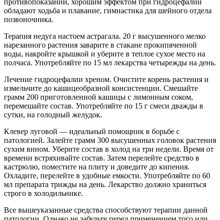
противопоказаний, хорошим эффектом при гидроцефалии
обладают ходьба и плавание, гимнастика для шейного отдела
позвоночника.
Терапия недуга настоем астрагала. 20 г высушенного мелко
нарезанного растения заварите в стакане прокипяченной
воды, накройте крышкой и уберите в теплое сухое место на
полчаса. Употребляйте по 15 мл лекарства четырежды на день.
Лечение гидроцефалии хреном. Очистите корень растения и
измельчите до кашицеобразной консистенции. Смешайте
грамм 200 приготовленной кашицы с лимонным соком,
перемешайте состав. Употребляйте по 15 г смеси дважды в
сутки, на голодный желудок.
Клевер луговой — идеальный помощник в борьбе с
патологией. Залейте грамм 300 высушенных головок растения
сухим вином. Уберите состав в холод на три недели. Время от
времени встряхивайте состав. Затем перелейте средство в
кастрюлю, поместите на плиту и доведите до кипения.
Охладите, перелейте в удобные емкости. Употребляйте по 60
мл препарата трижды на день. Лекарство должно храниться
строго в холодильнике.
Все вышеуказанные средства способствуют терапии данной
патологии. Однако не забудьте перед применением того или