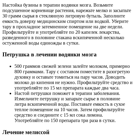
Настойка бузины в терапии водянки мозга. Возьмите
подсушенное корневище растения, нарежьте мелко и засыпьте
30 грамм сырья в стеклянную литровую бутыль. Заполните
емкость доверху медицинским спиртом или водкой. Уберите
тару в прохладное затемненное помещение на две недели.
Профильтруйте и употребляйте по 20 капелек лекарства,
разведенного в половине стакана вскипяченной несколько
остуженной воды единожды в сутки.
Петрушка в лечении водянки мозга
500 граммов свежей зелени залейте молоком, примерно
800 граммами. Тару с составом поместите в разогретую
духовку и оставьте томиться на пару часов. Доводить
молоко до кипения не нужно. Профильтруйте средство и
употребляйте по 15 мл препарата каждые два часа.
Настой петрушки поможет в терапии заболевания.
Измельчите петрушку и запарьте сырье в половине
литра вскипяченной воды. Поставьте емкость в сухое
теплое помещение на 10 часов. Затем профильтруйте
средство и соедините с 15 мл сока лимона.
Употребляйте по 150 препарата три раза в сутки.
Лечение мелиссой