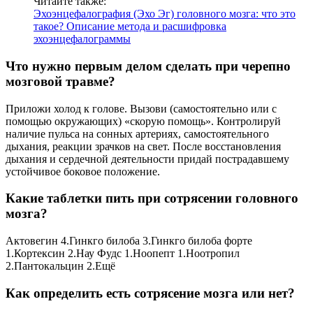
Читайте также:
Эхоэнцефалография (Эхо Эг) головного мозга: что это
такое? Описание метода и расшифровка
эхоэнцефалограммы
Что нужно первым делом сделать при черепно
мозговой травме?
Приложи холод к голове. Вызови (самостоятельно или с
помощью окружающих) «скорую помощь». Контролируй
наличие пульса на сонных артериях, самостоятельного
дыхания, реакции зрачков на свет. После восстановления
дыхания и сердечной деятельности придай пострадавшему
устойчивое боковое положение.
Какие таблетки пить при сотрясении головного
мозга?
Актовегин 4.Гинкго билоба 3.Гинкго билоба форте
1.Кортексин 2.Нау Фудс 1.Ноопепт 1.Ноотропил
2.Пантокальцин 2.Ещё
Как определить есть сотрясение мозга или нет?