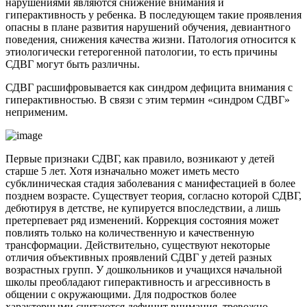
нарушениями являются снижение внимания и
гиперактивность у ребенка. В последующем такие проявления
опасны в плане развития нарушений обучения, девиантного
поведения, снижения качества жизни. Патология относится к
этиологически гетерогенной патологии, то есть причины
СДВГ могут быть различны.
СДВГ расшифровывается как синдром дефицита внимания с
гиперактивностью. В связи с этим термин «синдром СДВГ»
неприменим.
Первые признаки СДВГ, как правило, возникают у детей
старше 5 лет. Хотя изначально может иметь место
субклиническая стадия заболевания с манифестацией в более
позднем возрасте. Существует теория, согласно которой СДВГ,
дебютируя в детстве, не купируется впоследствии, а лишь
претерпевает ряд изменений. Коррекция состояния может
повлиять только на количественную и качественную
трансформации. Действительно, существуют некоторые
отличия объективных проявлений СДВГ у детей разных
возрастных групп. У дошкольников и учащихся начальной
школы преобладают гиперактивность и агрессивность в
общении с окружающими. Для подростков более
характерными считаются дефицит внимания, тревожно-