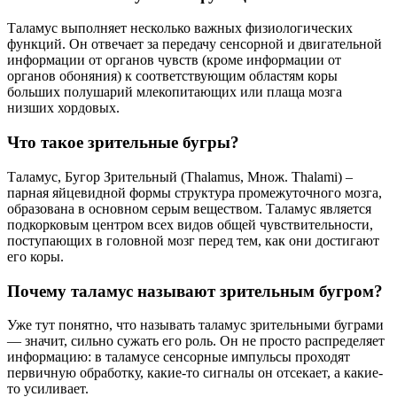
Таламус выполняет несколько важных физиологических
функций. Он отвечает за передачу сенсорной и двигательной
информации от органов чувств (кроме информации от
органов обоняния) к соответствующим областям коры
больших полушарий млекопитающих или плаща мозга
низших хордовых.
Что такое зрительные бугры?
Таламус, Бугор Зрительный (Thalamus, Множ. Thalami) –
парная яйцевидной формы структура промежуточного мозга,
образована в основном серым веществом. Таламус является
подкорковым центром всех видов общей чувствительности,
поступающих в головной мозг перед тем, как они достигают
его коры.
Почему таламус называют зрительным бугром?
Уже тут понятно, что называть таламус зрительными буграми
— значит, сильно сужать его роль. Он не просто распределяет
информацию: в таламусе сенсорные импульсы проходят
первичную обработку, какие-то сигналы он отсекает, а какие-
то усиливает.