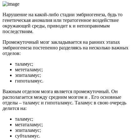
Нарушение на какой-либо стадии эмбриогенеза, будь то
генетическая аномалия или тератогенное воздействие
окружающей среды, приводит к и непоправимым
последствиям.
Промежуточный мозг закладывается на ранних этапах
эмбриогенеза постепенно разделяясь на несколько важных
отделов:
таламус;
мететаламус;
эпиталамус;
гипоталамус.
Важным отделом мозга является промежуточный. Он
располагается между средним мозгом и . Его основные
отделы – таламус и гипоталамус. Таламус в свою очередь
делится на:
таламус;
метаталамус;
эпиталамус;
субталамус.