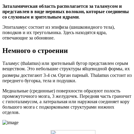
Заталамическая область располагается за таламусом и
представлен в виде нервных волокон, которые соединены
со слуховым и зрительным ядрами
.
Эпиталамус состоит из эпифиза (шишковидного тела),
поводков и их треугольника. Здесь находятся ядра,
отвечающие за обоняние.
Немного о строении
Таламус (thalamus) или зрительный бугор представлен серым
веществом. Это небольшие структуры яйцевидной формы, их
.
размеры достигают 3-4 см.
Орган парный. Thalamus состоит из
переднего бугорка, тела и подушки.
Медиальные (срединные) поверхности образуют полость
промежуточного мозга, 3 желудочек. Передняя часть граничит
с гипоталамусом, а латеральная или наружная соединяет кору
большого мозга с подкорковыми структурами нижних
отделов.