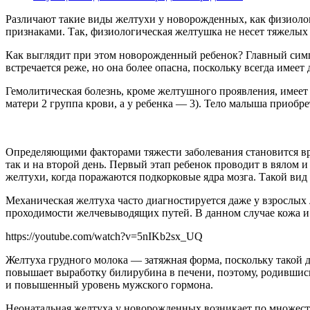
Различают такие виды желтухи у новорожденных, как физиолог
признаками. Так, физиологическая желтушка не несет тяжелых 
Как выглядит при этом новорожденный ребенок? Главный симпт
встречается реже, но она более опасна, поскольку всегда имее
Гемолитическая болезнь, кроме желтушного проявления, имеет
матери 2 группа крови, а у ребенка — 3). Тело малыша приобре
Определяющими факторами тяжести заболевания становится вре
так и на второй день. Первый этап ребенок проводит в вялом 
желтухи, когда поражаются подкорковые ядра мозга. Такой ви
Механическая желтуха часто диагностируется даже у взрослых
проходимости желчевыводящих путей. В данном случае кожа и 
https://youtube.com/watch?v=5nIKb2sx_UQ
Желтуха грудного молока — затяжная форма, поскольку такой 
повышает выработку билирубина в печени, поэтому, родившись
и повышенный уровень мужского гормона.
Неонатальная желтуха у новорожденных возникает по множеств