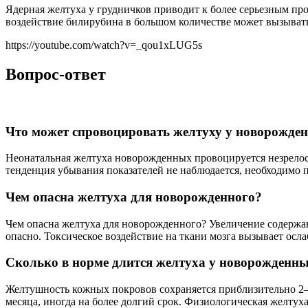
Ядерная желтуха у грудничков приводит к более серьезным про
воздействие билирубина в большом количестве может вызывать
https://youtube.com/watch?v=_qou1xLUG5s
Вопрос-ответ
Что может спровоцировать желтуху у новорожде
Неонатальная желтуха новорожденных провоцируется незрелос
тенденция убывания показателей не наблюдается, необходимо 
Чем опасна желтуха для новорожденного?
Чем опасна желтуха для новорожденного? Увеличение содержани
опасно. Токсическое воздействие на ткани мозга вызывает осла
Сколько в норме длится желтуха у новорожденн
Желтушность кожных покровов сохраняется приблизительно 2–
месяца, иногда на более долгий срок. Физиологическая желтуха