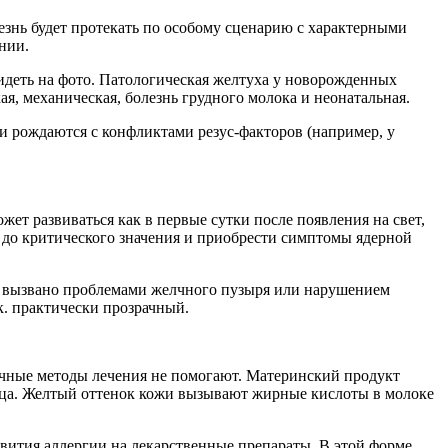
езнь будет протекать по особому сценарию с характерными
нии.
идеть на фото. Патологическая желтуха у новорожденных
ая, механическая, болезнь грудного молока и неонатальная.
и рождаются с конфликтами резус-факторов (например, у
т развиваться как в первые сутки после появления на свет,
я до критического значения и приобрести симптомы ядерной
то вызвано проблемами желчного пузыря или нарушением
к. практически прозрачный.
бычные методы лечения не помогают. Материнский продукт
сяца. Желтый оттенок кожи вызывают жирные кислоты в молоке
вития аллергии на лекарственные препараты. В этой форме