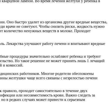
 кварцевой лампой. Во время лечения желтухи у ребенка в
ии. Оно быстро удалит из организма другие вредные вещества,
уди врачи не советуют. Чтобы снизить риски, жидкость нужно
изит количество ненужных веществ в молоке. Проходит
голь. Лекарства улучшают работу печени и впитывают вредные
добные процедуры значительно ослабляют ребенка и требуют
ельство. Но такое решение не может принять лишь 1 лечащий
й и комиссий.
едицинских работников. Многие родители обеспокоены
чины желтушки чаще всего связаны с незрелостью печени
 правило, проходит самостоятельно в течение двух
 инфекции или несовместимость крови. Важно следить за
 но в редких случаях может привести к серьезным