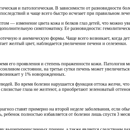
ическая и патологическая. В зависимости от разновидности бол
последствий и чаще всего быстро исчезает при правильном лече
ом — изменение цвета кожа и белков глаз детей, что можно ув
т дополнительную симптоматику. Ее разновидности: гемолитическ
 отечную и анемическую формы. Чаще всего возникает, когда дет
тает желтый цвет, наблюдается увеличение печени и селезенки.
мя его проявления и степень пораженности кожи. Патология може
и сонливом состоянии, на третьи сутки печень может увеличитьс
д возникает у 1% новорожденных.
 людей. Во время болезни нарушается функция оттока желчи, ч
слизистые глаза не желтеют, а приобретают зеленоватый оттено
диагноз ставят примерно на второй неделе заболевания, если о
, ребенок полностью избавляется от болезни лишь спустя 3 ме
у вышеперечисленных причин, а также является следствием раз