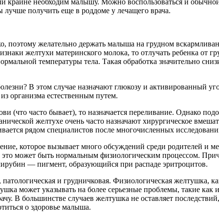
рый крайне необходим малышу. Можно воспользоваться и обычной
 лучше получить еще в роддоме у лечащего врача.
о, поэтому желательно держать малыша на грудном вскармливан
знаки желтухи материнского молока, то отлучать ребенка от гр
о нормальной температуры тела. Такая обработка значительно сн
 болезни? В этом случае назначают глюкозу и активированный у
из организма естественным путем.
ви (что часто бывает), то назначается переливание. Однако по
нической желтухе очень часто назначают хирургическое вмешат
ривается рядом специалистов после многочисленных исследовани
ние, которое вызывает много обсуждений среди родителей и м
то это может быть нормальным физиологическим процессом. При
илирубин — пигмент, образующийся при распаде эритроцитов.
 патологическая и грудничковая. Физиологическая желтушка, как
тушка может указывать на более серьезные проблемы, такие как
ачу. В большинстве случаев желтушка не оставляет последствий,
титься о здоровье малыша.