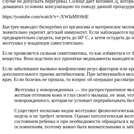
случае не допускать перегрева). Солнце дает витамин Д, кото
домашних условиях консультацию по поводу данной процедуры
https://youtube.com/watch?v=-XWIaMSSbIE
Быстрее выводит билирубин из организма и материнское молок
значительно укрепит детский иммунитет. Если наблюдаются при
предварительно сцедить, нагреть до 60º С, а затем остудить д
желтушка у младенцев самостоятельно.
Если проявляется сильная симптоматика, то как избавиться от
вещества. Впоследствии все принятые медикаменты выводятся 
Если заболевание вызвано конфликтами резус-факторов или кро
дополнительного приема антибиотиков. При затянувшейся меха
врач. Если болезнь не прошла, то вопрос об операции рассмат
Желтушка у новорожденных — это распространенное явле
желтым оттенком кожи и глаз своего малыша, не зная, ч
новорожденного, которая не успевает перерабатывать б
Существует несколько видов желтушки: физиологическая,
недель и не требует лечения. Однако патологическая жел
состоянием ребенка и при необходимости обращаться к вр
осложнениям, поэтому важно быть внимательными и забо