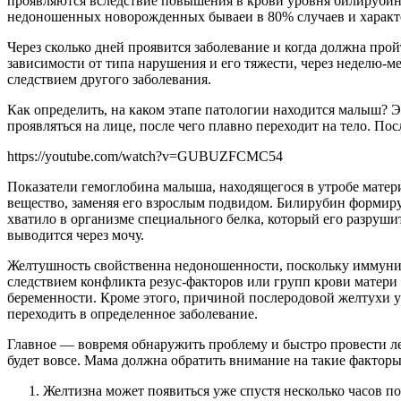
проявляются вследствие повышения в крови уровня билирубина.
недоношенных новорожденных бываеи в 80% случаев и характер
Через сколько дней проявится заболевание и когда должна про
зависимости от типа нарушения и его тяжести, через неделю-
следствием другого заболевания.
Как определить, на каком этапе патологии находится малыш? 
проявляться на лице, после чего плавно переходит на тело. П
https://youtube.com/watch?v=GUBUZFCMC54
Показатели гемоглобина малыша, находящегося в утробе матери
вещество, заменяя его взрослым подвидом. Билирубин формируе
хватило в организме специального белка, который его разруши
выводится через мочу.
Желтушность свойственна недоношенности, поскольку иммуните
следствием конфликта резус-факторов или групп крови матери
беременности. Кроме этого, причиной послеродовой желтухи у
переходить в определенное заболевание.
Главное — вовремя обнаружить проблему и быстро провести л
будет вовсе. Мама должна обратить внимание на такие факторы
Желтизна может появиться уже спустя несколько часов п