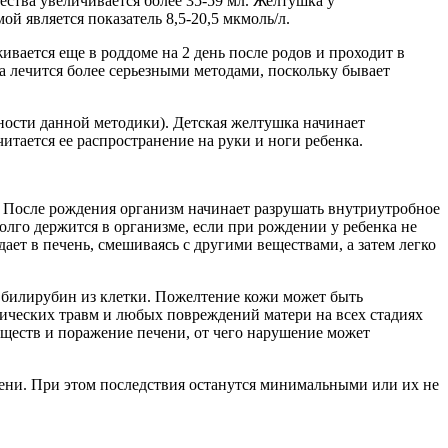
ства увеличивается более 35-59 мл. Желтушка у
 является показатель 8,5-20,5 мкмоль/л.
ивается еще в роддоме на 2 день после родов и проходит в
а лечится более серьезными методами, поскольку бывает
ности данной методики). Детская желтушка начинает
итается ее распространение на руки и ноги ребенка.
а. После рождения организм начинает разрушать внутриутробное
олго держится в организме, если при рождении у ребенка не
ет в печень, смешиваясь с другими веществами, а затем легко
 билирубин из клетки. Пожелтение кожи может быть
нических травм и любых повреждений матери на всех стадиях
ществ и поражение печени, от чего нарушение может
ени. При этом последствия останутся минимальными или их не