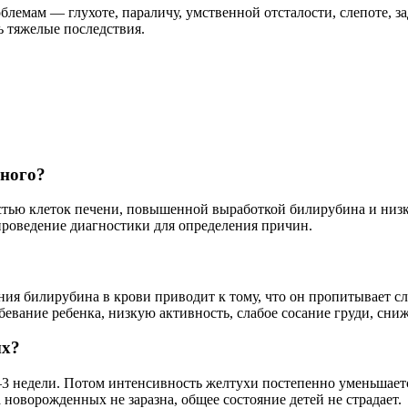
блемам — глухоте, параличу, умственной отсталости, слепоте, з
 тяжелые последствия.
нного?
тью клеток печени, повышенной выработкой билирубина и низк
проведение диагностики для определения причин.
я билирубина в крови приводит к тому, что он пропитывает сли
бевание ребенка, низкую активность, слабое сосание груди, сни
ых?
3 недели. Потом интенсивность желтухи постепенно уменьшаетс
 новорожденных не заразна, общее состояние детей не страдает.