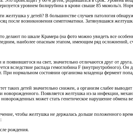
 Это происходит у 60% детей, родившихся в срок. Уровень веще
изуется уровнем билирубина в крови свыше 85 мкмоль/л. Нормой
йти желтушка у детей? В большинстве случаев патология обнаруж
месяц после возникновения симптоматики. Затянувшаяся желтушк
Это делают по шкале Крамера (на фото можно увидеть все особен
оследним, наиболее опасным этапом, имеющим ряд осложнений, сч
 и появившегося на свет, значительно отличаются друг от друг
тся вследствие распада гемоглобина F (внутриутробного). Он д
т. При нормальном состоянии организма младенца фермент попада
т таких детей значительно снижен, а организм слабее выводит
 и новорожденного. Появляется желтушка из-за инфекции, меха
 новорожденных может стать генетическое нарушение обмена ве
ечение, чтобы желтушка не держалась дольше положенного врем
:
осле рождения.