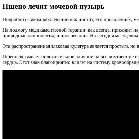
Пшено лечит мочевой пузырь
Подробно о таком заболевании как цистит, его проявлениях, м
На подмогу медикаментозной терапии, как всегда, приходит на
природные компоненты, и прогревания. Но сегодня мы уделим 
Эта распространенная злаковая культура является простым, но
Пшено оказывает положительное влияние на все внутренние орг
сердца. Этот злак благоприятно влияет на систему кровообращ