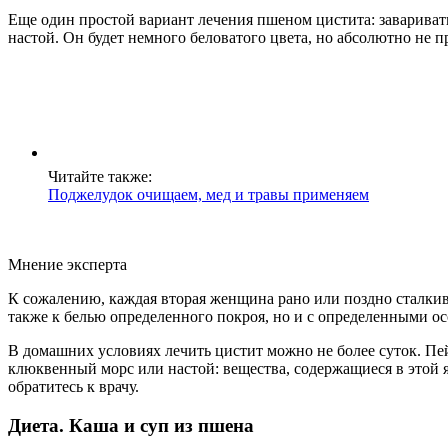
Еще один простой вариант лечения пшеном цистита: заваривать
настой. Он будет немного беловатого цвета, но абсолютно не п
Читайте также:
Поджелудок очищаем, мед и травы применяем
Мнение эксперта
К сожалению, каждая вторая женщина рано или поздно сталкива
также к белью определенного покроя, но и с определенными 
В домашних условиях лечить цистит можно не более суток. Пе
клюквенный морс или настой: вещества, содержащиеся в этой я
обратитесь к врачу.
Диета. Каша и суп из пшена