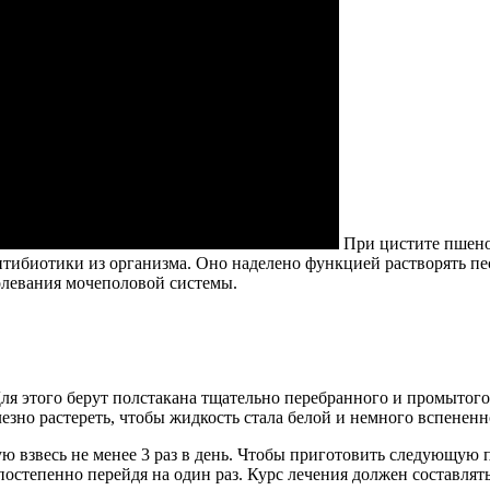
При цистите пшено
нтибиотики из организма. Оно наделено функцией растворять пе
олевания мочеполовой системы.
ля этого берут полстакана тщательно перебранного и промытого
лезно растереть, чтобы жидкость стала белой и немного вспенен
 взвесь не менее 3 раз в день. Чтобы приготовить следующую 
постепенно перейдя на один раз. Курс лечения должен составлят