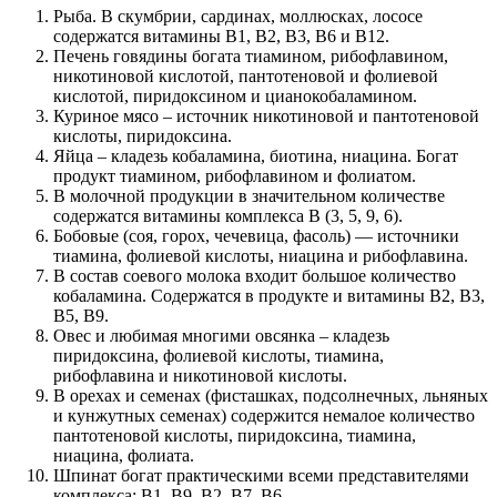
Рыба. В скумбрии, сардинах, моллюсках, лососе
содержатся витамины В1, В2, В3, В6 и В12.
Печень говядины богата тиамином, рибофлавином,
никотиновой кислотой, пантотеновой и фолиевой
кислотой, пиридоксином и цианокобаламином.
Куриное мясо – источник никотиновой и пантотеновой
кислоты, пиридоксина.
Яйца – кладезь кобаламина, биотина, ниацина. Богат
продукт тиамином, рибофлавином и фолиатом.
В молочной продукции в значительном количестве
содержатся витамины комплекса В (3, 5, 9, 6).
Бобовые (соя, горох, чечевица, фасоль) — источники
тиамина, фолиевой кислоты, ниацина и рибофлавина.
В состав соевого молока входит большое количество
кобаламина. Содержатся в продукте и витамины В2, В3,
В5, В9.
Овес и любимая многими овсянка – кладезь
пиридоксина, фолиевой кислоты, тиамина,
рибофлавина и никотиновой кислоты.
В орехах и семенах (фисташках, подсолнечных, льняных
и кунжутных семенах) содержится немалое количество
пантотеновой кислоты, пиридоксина, тиамина,
ниацина, фолиата.
Шпинат богат практическими всеми представителями
комплекса: В1, В9, В2, В7, В6.