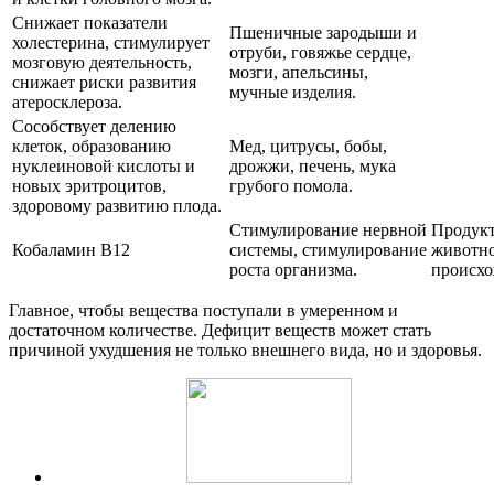
Снижает показатели
Пшеничные зародыши и
холестерина, стимулирует
отруби, говяжье сердце,
мозговую деятельность,
мозги, апельсины,
снижает риски развития
мучные изделия.
атеросклероза.
Сособствует делению
клеток, образованию
Мед, цитрусы, бобы,
нуклеиновой кислоты и
дрожжи, печень, мука
новых эритроцитов,
грубого помола.
здоровому развитию плода.
Стимулирование нервной
Продук
Кобаламин В12
системы, стимулирование
животн
роста организма.
происхо
Главное, чтобы вещества поступали в умеренном и
достаточном количестве. Дефицит веществ может стать
причиной ухудшения не только внешнего вида, но и здоровья.