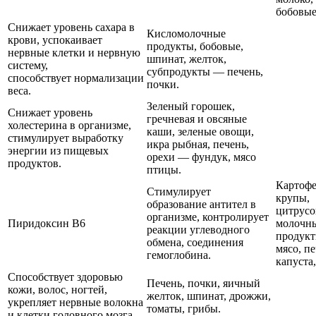
бобовые
Снижает уровень сахара в
Кисломолочные
крови, успокаивает
продукты, бобовые,
нервные клетки и нервную
шпинат, желток,
систему,
субпродукты — печень,
способствует нормализации
почки.
веса.
Зеленый горошек,
Снижает уровень
гречневая и овсяные
холестерина в организме,
каши, зеленые овощи,
стимулирует выработку
икра рыбная, печень,
энергии из пищевых
орехи — фундук, мясо
продуктов.
птицы.
Картофе
Стимулирует
крупы,
образование антител в
цитрусо
организме, контролирует
Пиридоксин В6
молочн
реакции углеводного
продукт
обмена, соединения
мясо, пе
гемоглобина.
капуста,
Способствует здоровью
Печень, почки, яичный
кожи, волос, ногтей,
желток, шпинат, дрожжи,
укрепляет нервные волокна
томаты, грибы.
и клетки головного мозга.