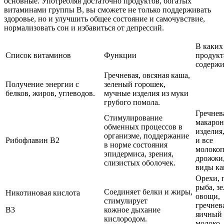
основные. Употребляя достаточно продуктов, богатых
витаминами группы В, вы сможете не только поддерживать
здоровье, но и улучшить общее состояние и самочувствие,
нормализовать сон и избавиться от депрессий.
В каких
Список витаминов
Функции
продукт
содержи
Гречневая, овсяная каша,
Получение энергии с
зеленый горошек,
белков, жиров, углеводов.
мучные изделия из муки
грубого помола.
Гречнев
Стимулирование
макаро
обменных процессов в
изделия
организме, поддержание
Рибофлавин В2
и все
в норме состояния
молокоп
эпидермиса, зрения,
дрожжи,
слизистых оболочек.
виды ка
Орехи, 
рыба, з
Соединяет белки и жиры,
Никотиновая кислота
овощи,
стимулирует
гречнев
В3
кожное дыхание
яичный 
кислородом.
молоко,