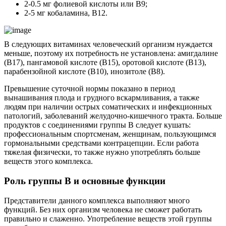
2-0.5 мг фолиевой кислоты или В9;
2-5 мг кобаламина, В12.
В следующих витаминах человеческий организм нуждается
меньше, поэтому их потребность не установлена: амигдалине
(В17), пангамовой кислоте (В15), оротовой кислоте (В13),
парабензойной кислоте (В10), инозитоле (В8).
Превышение суточной нормы показано в период
вынашивания плода и грудного вскармливания, а также
людям при наличии острых соматических и инфекционных
патологий, заболеваний желудочно-кишечного тракта. Больше
продуктов с соединениями группы В следует кушать:
профессиональным спортсменам, женщинам, пользующимся
гормональными средствами контрацепции. Если работа
тяжелая физически, то также нужно употреблять больше
веществ этого комплекса.
Роль группы В и основные функции
Представители данного комплекса выполняют много
функций. Без них организм человека не сможет работать
правильно и слаженно. Употребление веществ этой группы