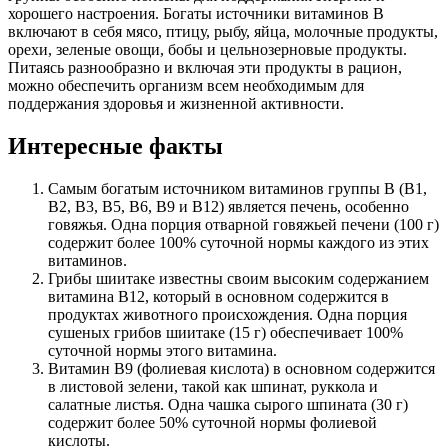
хорошего настроения. Богаты источники витаминов B
включают в себя мясо, птицу, рыбу, яйца, молочные продукты,
орехи, зеленые овощи, бобы и цельнозерновые продукты.
Питаясь разнообразно и включая эти продукты в рацион,
можно обеспечить организм всем необходимым для
поддержания здоровья и жизненной активности.
Интересные факты
Самым богатым источником витаминов группы B (B1,
B2, B3, B5, B6, B9 и B12) является печень, особенно
говяжья. Одна порция отварной говяжьей печени (100 г)
содержит более 100% суточной нормы каждого из этих
витаминов.
Грибы шиитаке известны своим высоким содержанием
витамина B12, который в основном содержится в
продуктах животного происхождения. Одна порция
сушеных грибов шиитаке (15 г) обеспечивает 100%
суточной нормы этого витамина.
Витамин B9 (фолиевая кислота) в основном содержится
в листовой зелени, такой как шпинат, руккола и
салатные листья. Одна чашка сырого шпината (30 г)
содержит более 50% суточной нормы фолиевой
кислоты.