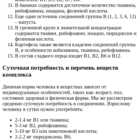
В бананах содержится достаточное количество тиамина,
рибофлавина, ниацина, фолиевой кислоты.
Еще один источник соединений группы В (1, 2, 3, 6, 12)
– капуста.
В гречневой крупе в значительной концентрации
содержатся тиамин, рибофлавин, ниацин, пиридоксин и
фолиевая кислота.
Картофель также является кладезем соединений группы
В, в особенности кобаламина, тиамина, рибофлавина.
В состав сладкого перца входят В1, В2, В6 и В12.
Суточная потребность и перечень веществ
комплекса
Дневная норма человека в веществах зависит от
индивидуальных особенностей, таких как: возраст, пол,
состояние здоровья и физическая форма. Мы же рассмотрим
среднюю суточную потребность в соединениях. Взрослому
человеку в сутки нужно употреблять:
2-1.4 мг В1 или тиамина;
5-3 мг В2, рибофлавина;
5-10 мг В3 или никотиновой кислоты;
2-2.2 мг пиридоксина, В6;