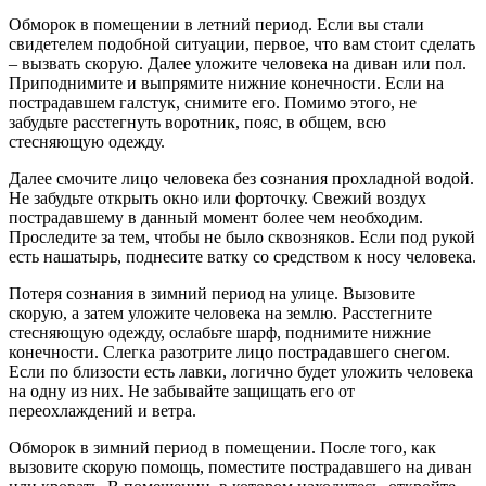
Обморок в помещении в летний период. Если вы стали
свидетелем подобной ситуации, первое, что вам стоит сделать
– вызвать скорую. Далее уложите человека на диван или пол.
Приподнимите и выпрямите нижние конечности. Если на
пострадавшем галстук, снимите его. Помимо этого, не
забудьте расстегнуть воротник, пояс, в общем, всю
стесняющую одежду.
Далее смочите лицо человека без сознания прохладной водой.
Не забудьте открыть окно или форточку. Свежий воздух
пострадавшему в данный момент более чем необходим.
Проследите за тем, чтобы не было сквозняков. Если под рукой
есть нашатырь, поднесите ватку со средством к носу человека.
Потеря сознания в зимний период на улице. Вызовите
скорую, а затем уложите человека на землю. Расстегните
стесняющую одежду, ослабьте шарф, поднимите нижние
конечности. Слегка разотрите лицо пострадавшего снегом.
Если по близости есть лавки, логично будет уложить человека
на одну из них. Не забывайте защищать его от
переохлаждений и ветра.
Обморок в зимний период в помещении. После того, как
вызовите скорую помощь, поместите пострадавшего на диван