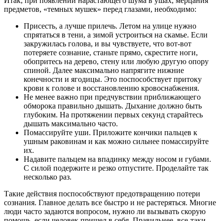
Итак, при появлении нарастающего шума в ушах, мерцания
предметов, «темных мушек» перед глазами, необходимо:
Присесть, а лучше прилечь. Летом на улице нужно
спрятаться в тени, а зимой устроиться на скамье. Если
закружилась голова, и вы чувствуете, что вот-вот
потеряете сознание, станьте прямо, скрестите ноги,
обопритесь на дерево, стену или любую другую опору
спиной. Далее максимально напрягите нижние
конечности и ягодицы. Это поспособствует притоку
крови к голове и восстановлению кровоснабжения.
Не менее важно при предчувствии приближающего
обморока правильно дышать. Дыхание должно быть
глубоким. На протяжении первых секунд старайтесь
дышать максимально часто.
Помассируйте уши. Приложите кончики пальцев к
ушным раковинам и как можно сильнее помассируйте
их.
Надавите пальцем на впадинку между носом и губами.
С силой подержите и резко отпустите. Проделайте так
несколько раз.
Такие действия поспособствуют предотвращению потери
сознания. Главное делать все быстро и не растеряться. Многие
люди часто задаются вопросом, нужно ли вызывать скорую
помощь, если человек пришел в себя. Правильнее, все-таки