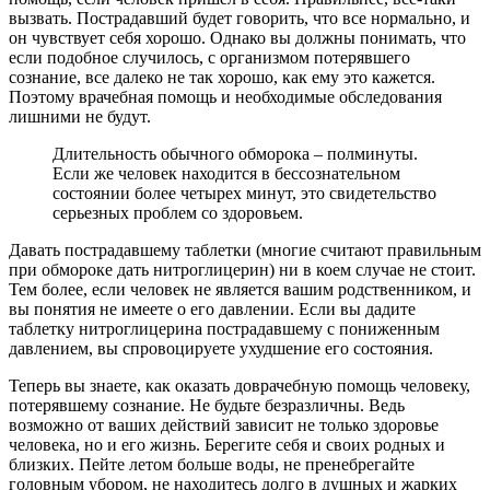
вызвать. Пострадавший будет говорить, что все нормально, и
он чувствует себя хорошо. Однако вы должны понимать, что
если подобное случилось, с организмом потерявшего
сознание, все далеко не так хорошо, как ему это кажется.
Поэтому врачебная помощь и необходимые обследования
лишними не будут.
Длительность обычного обморока – полминуты.
Если же человек находится в бессознательном
состоянии более четырех минут, это свидетельство
серьезных проблем со здоровьем.
Давать пострадавшему таблетки (многие считают правильным
при обмороке дать нитроглицерин) ни в коем случае не стоит.
Тем более, если человек не является вашим родственником, и
вы понятия не имеете о его давлении. Если вы дадите
таблетку нитроглицерина пострадавшему с пониженным
давлением, вы спровоцируете ухудшение его состояния.
Теперь вы знаете, как оказать доврачебную помощь человеку,
потерявшему сознание. Не будьте безразличны. Ведь
возможно от ваших действий зависит не только здоровье
человека, но и его жизнь. Берегите себя и своих родных и
близких. Пейте летом больше воды, не пренебрегайте
головным убором, не находитесь долго в душных и жарких