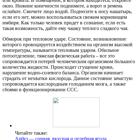
или кровать. В помещении, в котором находитесь, откройте
окно. Нижние конечности поднимите, а ворот и ремень
ослабьте. Смочите лицо водой. Поднесите к носу нашатырь,
если его нет, можно воспользоваться свежим корневищем
имбиря. Как только человек придет в сознание, если есть
такая возможность, дайте ему чашку теплого сладкого чая.
Обморок при тепловом ударе. Состояние, возникновение
которого провоцируется воздействием на организм высокой
температуры, называется тепловым ударом. Обильное
потоотделение, тяжелая физическая работа – все это
сопровождается потерей человеческим организмом большого
количества жидкости. Происходит сгущение крови,
нарушение водно-солевого баланса. Организм начинает
страдать от нехватки кислорода. Данное состояние зачастую
сопровождается кислородным голоданием мозга, а также
сбоями в функционировании ССС.
Читайте также:
Арбуз — сочная, вкусная и целебная ягода