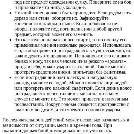
под нее предмет одежды или сумку. Поверните ее на бок
и приложите что-нибудь холодное.
Ножной конец должен быть приподнят. Если рядом есть
дерево или стена, обоприте их. Зафиксируйте
конечности как можно выше. Если поблизости нет
опоры, положите под ноги валик или любой другой
предмет, который может его заменить.
Что касательно нашатырного спирта, то по поводу его
применения мнения несколько расходятся. Использовать
его, чтобы привести пострадавшего в чувства можно, но
важно делать это правильно. Не подносите его слишком
близко к носу, так как человек из-за резкого «аромата»
придя в себя, может удариться головой. Также можно
протереть средством виски, опять-таки без фанатизма.
Если пострадавший одет в легкую и натуральную
одежду, смочите ее водой. Можно смочить лицо водой
или протереть его влажной салфеткой. Если длина волос
пострадавшего менее толщины мизинца ни в коем
случае не мочите их. Это может привести к плачевным
последствиям. Вокруг головы создастся пространство с
влажным воздухом, а это чревато тепловым ударом.
Последовательность действий может несколько различаться в
зависимости от ситуации, места и времени года. При
оказании доврачебной помощи важно это учитывать.