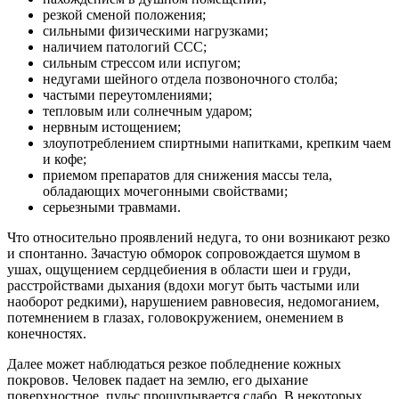
резкой сменой положения;
сильными физическими нагрузками;
наличием патологий ССС;
сильным стрессом или испугом;
недугами шейного отдела позвоночного столба;
частыми переутомлениями;
тепловым или солнечным ударом;
нервным истощением;
злоупотреблением спиртными напитками, крепким чаем
и кофе;
приемом препаратов для снижения массы тела,
обладающих мочегонными свойствами;
серьезными травмами.
Что относительно проявлений недуга, то они возникают резко
и спонтанно. Зачастую обморок сопровождается шумом в
ушах, ощущением сердцебиения в области шеи и груди,
расстройствами дыхания (вдохи могут быть частыми или
наоборот редкими), нарушением равновесия, недомоганием,
потемнением в глазах, головокружением, онемением в
конечностях.
Далее может наблюдаться резкое побледнение кожных
покровов. Человек падает на землю, его дыхание
поверхностное, пульс прощупывается слабо. В некоторых