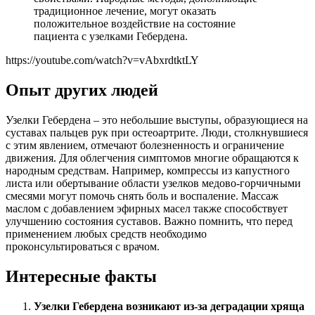
традиционное лечение, могут оказать
положительное воздействие на состояние
пациента с узелками Гебердена.
https://youtube.com/watch?v=vAbxrdtktLY
Опыт других людей
Узелки Гебердена – это небольшие выступы, образующиеся на
суставах пальцев рук при остеоартрите. Люди, столкнувшиеся
с этим явлением, отмечают болезненность и ограничение
движения. Для облегчения симптомов многие обращаются к
народным средствам. Например, компрессы из капустного
листа или обертывание области узелков медово-горчичными
смесями могут помочь снять боль и воспаление. Массаж
маслом с добавлением эфирных масел также способствует
улучшению состояния суставов. Важно помнить, что перед
применением любых средств необходимо
проконсультироваться с врачом.
Интересные факты
Узелки Гебердена возникают из-за деградации хряща