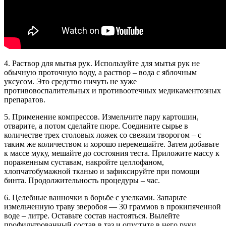
4. Раствор для мытья рук. Используйте для мытья рук не
обычную проточную воду, а раствор – вода с яблочным
уксусом. Это средство ничуть не хуже
противовоспалительных и противоотечных медикаментозных
препаратов.
5. Применение компрессов. Измельчите пару картошин,
отварите, а потом сделайте пюре. Соедините сырье в
количестве трех столовых ложек со свежим творогом – с
таким же количеством и хорошо перемешайте. Затем добавьте
к массе муку, мешайте до состояния теста. Приложите массу к
пораженным суставам, накройте целлофаном,
хлопчатобумажной тканью и зафиксируйте при помощи
бинта. Продолжительность процедуры – час.
6. Целебные ванночки в борьбе с узелками. Запарьте
измельченную траву зверобоя — 30 граммов в прокипяченной
воде – литре. Оставьте состав настояться. Вылейте
профильтрованный состав в таз и опустите в него руки.