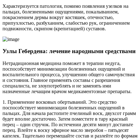
Характеризуется патология, помимо появления узелков на
пальцах, болезненными ощущениями, покалыванием,
покраснением дермы вокруг костяшек, отечностью,
припухлостью, разбуханием, слабостью рук, ограничением
подвижности, скрипом (крепитацией) суставов.
Узлы Гебердена: лечение народными средствами
Нетрадиционная медицина поможет в терапии недуга,
поспособствует минимизации болезненных ощущений и
воспалительного процесса, улучшению общего самочувствия
и состояния. Главное применять составы с разрешения
специалиста, не злоупотреблять и не заменять ими
назначенные лечащим врачом медикаментозные препараты.
1. Применение восковых обертываний. Это средство
поспособствует минимизации болезненных ощущений в
пальцах. Для начала растопите пчелиный воск, двухсот грамм
будет вполне достаточно. Затем поместите в тару красный
перец – один стручок. По истечении десяти минут достаньте
перец. Влейте к воску эфирное масло зверобоя – пятьдесят
капелек. Тщательно перемешайте состав и разлейте по формам