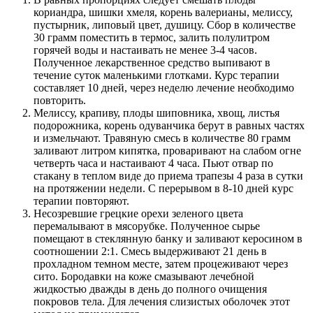
кориандра, шишки хмеля, корень валерианы, мелиссу,
пустырник, липовый цвет, душицу. Сбор в количестве
30 грамм поместить в термос, залить полулитром
горячей воды и настаивать не менее 3-4 часов.
Полученное лекарственное средство выпивают в
течение суток маленькими глотками. Курс терапии
составляет 10 дней, через неделю лечение необходимо
повторить.
Мелиссу, крапиву, плоды шиповника, хвощ, листья
подорожника, корень одуванчика берут в равных частях
и измельчают. Травяную смесь в количестве 80 грамм
заливают литром кипятка, проваривают на слабом огне
четверть часа и настаивают 4 часа. Пьют отвар по
стакану в теплом виде до приема трапезы 4 раза в сутки
на протяжении недели. С перерывом в 8-10 дней курс
терапии повторяют.
Несозревшие грецкие орехи зеленого цвета
перемалывают в мясорубке. Полученное сырье
помещают в стеклянную банку и заливают керосином в
соотношении 2:1. Смесь выдерживают 21 день в
прохладном темном месте, затем процеживают через
сито. Бородавки на коже смазывают лечебной
жидкостью дважды в день до полного очищения
покровов тела. Для лечения слизистых оболочек этот