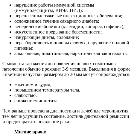
нарушение работы иммунной системы
(иммунодефициты, ВИЧ/СПИД):
перенесенные тяжелые инфекционные заболевания;
осложненное течение сахарного диабета;
венерические болезни (хламидии, гонорея, сифилис);
искусственное прерывание беременности;
изнуряющие диеты, голодание;
неразборчивость в половых связях, нарушение половой
гигиены;
алкогольная, никотиновая, наркотическая зависимость.
С момента заражения до появления первых симптомов
патологии обычно проходит 3-9 месяцев. Высыпания в форме
«цветной капусты» размером до 30 мм могут сопровождаться:
жжением и зудом,
повышением температуры тела,
слабостью,
снижением аппетита.
Чем раньше проведена диагностика и лечебные мероприятия,
тем легче улучшить состояние, достичь длительной ремиссии
и предотвратить появление рака.
Мнение врача: