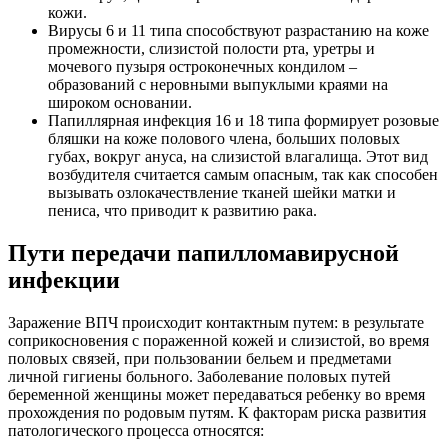
кожи.
Вирусы 6 и 11 типа способствуют разрастанию на коже
промежности, слизистой полости рта, уретры и
мочевого пузыря остроконечных кондилом –
образований с неровными выпуклыми краями на
широком основании.
Папиллярная инфекция 16 и 18 типа формирует розовые
бляшки на коже полового члена, больших половых
губах, вокруг ануса, на слизистой влагалища. Этот вид
возбудителя считается самым опасным, так как способен
вызывать озлокачествление тканей шейки матки и
пениса, что приводит к развитию рака.
Пути передачи папилломавирусной
инфекции
Заражение ВПЧ происходит контактным путем: в результате
соприкосновения с пораженной кожей и слизистой, во время
половых связей, при пользовании бельем и предметами
личной гигиены больного. Заболевание половых путей
беременной женщины может передаваться ребенку во время
прохождения по родовым путям. К факторам риска развития
патологического процесса относятся: