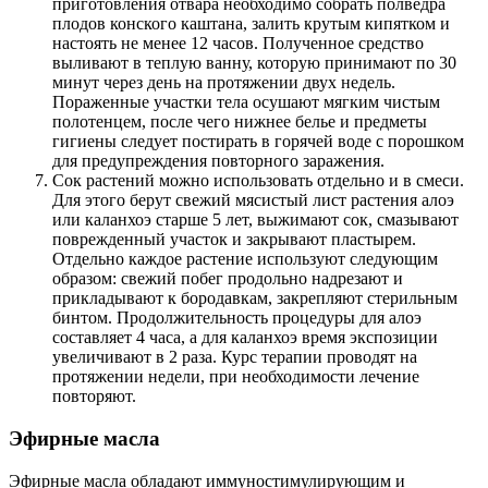
приготовления отвара необходимо собрать полведра
плодов конского каштана, залить крутым кипятком и
настоять не менее 12 часов. Полученное средство
выливают в теплую ванну, которую принимают по 30
минут через день на протяжении двух недель.
Пораженные участки тела осушают мягким чистым
полотенцем, после чего нижнее белье и предметы
гигиены следует постирать в горячей воде с порошком
для предупреждения повторного заражения.
Сок растений можно использовать отдельно и в смеси.
Для этого берут свежий мясистый лист растения алоэ
или каланхоэ старше 5 лет, выжимают сок, смазывают
поврежденный участок и закрывают пластырем.
Отдельно каждое растение используют следующим
образом: свежий побег продольно надрезают и
прикладывают к бородавкам, закрепляют стерильным
бинтом. Продолжительность процедуры для алоэ
составляет 4 часа, а для каланхоэ время экспозиции
увеличивают в 2 раза. Курс терапии проводят на
протяжении недели, при необходимости лечение
повторяют.
Эфирные масла
Эфирные масла обладают иммуностимулирующим и