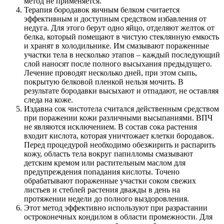
метод не применяется.
Терапия бородавок яичным белком считается
эффективным и доступным средством избавления от
недуга. Для этого берут одно яйцо, отделяют желток от
белка, который помещают в чистую стеклянную емкость
и хранят в холодильнике. Им смазывают пораженные
участки тела в несколько этапов – каждый последующий
слой наносят после полного высыхания предыдущего.
Лечение проводят несколько дней, при этом сыпь,
покрытую белковой пленкой нельзя мочить. В
результате бородавки высыхают и отпадают, не оставляя
следа на коже.
Издавна сок чистотела считался действенным средством
при поражении кожи различными высыпаниями. ВПЧ
не являются исключением. В состав сока растения
входит кислота, которая уничтожает клетки бородавок.
Перед процедурой необходимо обезжирить и распарить
кожу, область тела вокруг папилломы смазывают
детским кремом или растительным маслом для
предупреждения попадания кислоты. Точено
обрабатывают пораженные участки соком свежих
листьев и стеблей растения дважды в день на
протяжении недели до полного выздоровления.
Этот метод эффективно используют при разрастании
остроконечных кондилом в области промежности. Для