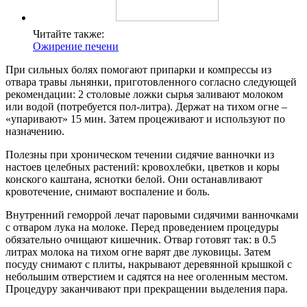
Читайте также:
Ожирение печени
При сильных болях помогают припарки и компрессы из
отвара травы льнянки, приготовленного согласно следующей
рекомендации: 2 столовые ложки сырья заливают молоком
или водой (потребуется пол-литра). Держат на тихом огне –
«упаривают» 15 мин. Затем процеживают и используют по
назначению.
Полезны при хроническом течении сидячие ванночки из
настоев целебных растений: кровохлебки, цветков и коры
конского каштана, яснотки белой. Они останавливают
кровотечение, снимают воспаление и боль.
Внутренний геморрой лечат паровыми сидячими ванночками
с отваром лука на молоке. Перед проведением процедуры
обязательно очищают кишечник. Отвар готовят так: в 0.5
литрах молока на тихом огне варят две луковицы. Затем
посуду снимают с плиты, накрывают деревянной крышкой с
небольшим отверстием и садятся на нее оголенным местом.
Процедуру заканчивают при прекращении выделения пара.