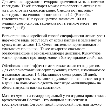
Для лечения наружного геморроя применяют мазь из цветков
календулы. Такой препарат можно приобрести в аптеке или
же приготовить самостоятельно. Смешивают настойку
календулы с вазелином в соотношении 1:2. (Настойка
готовится так: 10 г сухих цветков заливают 100 мл
медицинского спирта, выдерживают в темном месте – не
менее 5 дней).
Есть старинный корейский способ специфически лечить узлы
наружного вида. Берут золу от корня паслена и заливают ее
кунжутным маслом 1:5. Смесь тщательно перемешивают и
смазывают ею шишки. Такое лекарство оказывает
обезболивающее и ранозаживляющее действие. Кунжутное
масло проявляет противораковое и бактерицидное свойство.
Обезболивающий эффект имеет также масло из нарциссов.
Для его приготовления берут луковицу цветка, измельчают ее
и заливают маслом 1:4. Настаивают смесь ровно 18 дней.
Этим лекарством смазывают наружные шишки несколько раз
в день. На ночь можно сделать масляную «аппликацию» на
область ануса из ватных пластинок.
Мазь из мумие на геморроидальный узел издавна применялась
врачевателями Востока. Это мощный антисептик и
восстановитель. Сегодня такой природный препарат можно