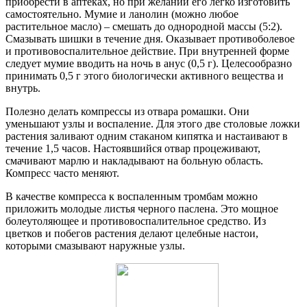
приобрести в аптеках, но при желании его легко изготовить
самостоятельно. Мумие и ланолин (можно любое
растительное масло) – смешать до однородной массы (5:2).
Смазывать шишки в течение дня. Оказывает противоболевое
и противовоспалительное действие. При внутренней форме
следует мумие вводить на ночь в анус (0,5 г). Целесообразно
принимать 0,5 г этого биологически активного вещества и
внутрь.
Полезно делать компрессы из отвара ромашки. Они
уменьшают узлы и воспаление. Для этого две столовые ложки
растения заливают одним стаканом кипятка и настаивают в
течение 1,5 часов. Настоявшийся отвар процеживают,
смачивают марлю и накладывают на больную область.
Компресс часто меняют.
В качестве компресса к воспаленным тромбам можно
приложить молодые листья черного паслена. Это мощное
болеутоляющее и противовоспалительное средство. Из
цветков и побегов растения делают целебные настои,
которыми смазывают наружные узлы.