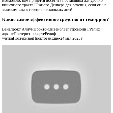
Возможно, вам придется посетить поставщика желудочно-
кишечного тракта Южного Денвера для лечения, если он не
заживает сам в течение нескольких дней.
Какое самое эффективное средство от геморроя?
Венапрокт АлиумПрокто-гливенолГепатромбин ГРелиф
адвансПостеризан фортеРелиф
ультраПостеризанПроктозанЕщё•24 мая 2023 г.