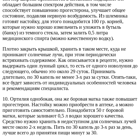
обладает большим спектром действия, в том числе
способствует повышению прогестерона, улучшает общее
состояние, подавляя нервную возбудимость. Из шлемника
готовят настойку, для этого понадобится 100 гр. корней,
которые нужно хорошо измельчить и уложить в бутыль
(банку) из темного стекла, затем залить 0,5 литра
медицинского спирта (можно качественную водку).
Плотно закрыть крышкой, хранить в таком месте, куда не
проникают солнечные лучи, при этом периодически
встряхивать содержимое. Как описывается в рецепте, нужно
выдержать один лунный цикл, то есть от одного новолуния до
следующего, обычно это около 29 суток. Принимать
длительно, по 30 капель не менее 3-х раз за сутки. Опять-таки,
все будет зависеть от индивидуальных особенностей человека
и рекомендациям специалиста.
10. Ортилия однобокая, она же боровая матка также повышает
прогестерон. Настойку можно приобрести в аптеке, а можно
приготовить самостоятельно. Понадобится 50 г боровой
матки, которые заливают 0,5 л водки хорошего качества.
Средство нужно хранить в недоступном для солнечных лучей
месте около 2-х недель. Пить по 30 капель до 3-х раз за день,
лучше всего до принятия пищи минут за 30.