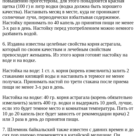
повышению прогестерона, для этого понадобится красная
щетка (100 г) и литр водки (водка должна быть хорошего
качества). Настаивать месяц в месте, куда не проникают
солнечные лучи, периодически взбалтывая содержимое.
Настойку принимать по 40 капель до принятия пищи не менее
3-х раз в день. Настойку перед употреблением можно немного
разбавить водой.
6. Издавна известны целебные свойства корня астрагала,
который по своим качествам и лечебным свойствам
превосходит женьшень. Из этого корня готовят настойку на
воде и на водке.
Настойка на воде: 1 ст. л. корня (корень измельчить) залить 2
стаканами кипящей воды и настаивать в термосе не менее
получаса. Принимать настой по трети стакана после приема
пищи не менее 3-х раз в день.
Настойка на водке: 40 гр. корня астрагала (корень обязательно
измельчить) залить 400 гр. водки и выдержать 10 дней, лучше,
если это будет темное место и комнатная температура. Пить от
10 до 20 капель (все будет зависеть от рекомендации врача) 2
или 3 раза в день до принятия пищи.
7. Шлемник байкальский также известен с давних времен и до
сих пор широко применяется в китайской медицине. Он