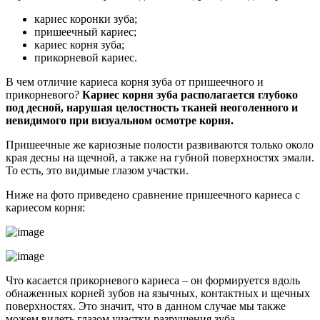
кариес коронки зуба;
пришеечный кариес;
кариес корня зуба;
прикорневой кариес.
В чем отличие кариеса корня зуба от пришеечного и
прикорневого?
Кариес корня зуба располагается глубоко
под десной, нарушая целостность тканей неоголенного и
невидимого при визуальном осмотре корня.
Пришеечные же кариозные полости развиваются только около
края десны на щечной, а также на губной поверхностях эмали.
То есть, это видимые глазом участки.
Ниже на фото приведено сравнение пришеечного кариеса с
кариесом корня:
Что касается прикорневого кариеса – он формируется вдоль
обнаженных корней зубов на язычных, контактных и щечных
поверхностях. Это значит, что в данном случае мы также
можем видеть глазом участки разрушения зуба.