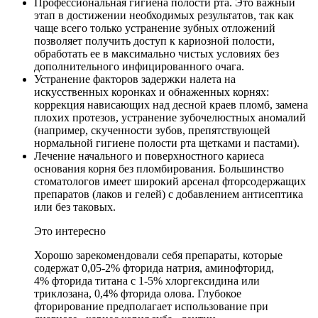
Профессиональная гигиена полости рта. Это важный
этап в достижении необходимых результатов, так как
чаще всего только устранение зубных отложений
позволяет получить доступ к кариозной полости,
обработать ее в максимально чистых условиях без
дополнительного инфицированного очага.
Устранение факторов задержки налета на
искусственных коронках и обнаженных корнях:
коррекция нависающих над десной краев пломб, замена
плохих протезов, устранение зубочелюстных аномалий
(например, скученности зубов, препятствующей
нормальной гигиене полости рта щетками и пастами).
Лечение начального и поверхностного кариеса
основания корня без пломбирования. Большинство
стоматологов имеет широкий арсенал фторсодержащих
препаратов (лаков и гелей) с добавлением антисептика
или без таковых.
Это интересно
Хорошо зарекомендовали себя препараты, которые
содержат 0,05-2% фторида натрия, аминофторид,
4% фторида титана с 1-5% хлоргексидина или
триклозана, 0,4% фторида олова. Глубокое
фторирование предполагает использование при