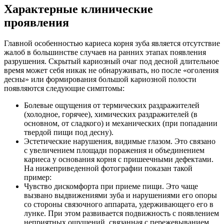
Характерные клинические
проявления
Главной особенностью кариеса корня зуба является отсутствие
жалоб в большинстве случаев на ранних этапах появления
разрушения. Скрытый кариозный очаг под десной длительное
время может себя никак не обнаруживать, но после «оголения
десны» или формирования большой кариозной полости
появляются следующие симптомы:
Болевые ощущения от термических раздражителей
(холодное, горячее), химических раздражителей (в
основном, от сладкого) и механических (при попадании
твердой пищи под десну).
Эстетические нарушения, видимые глазом. Это связано
с увеличением площади поражения и объединением
кариеса у основания корня с пришеечными дефектами.
На нижеприведенной фотографии показан такой
пример:
Чувство дискомфорта при приеме пищи. Это чаще
вызвано выдвижениями зуба и нарушениями его опоры
со стороны связочного аппарата, удерживающего его в
лунке. При этом развивается подвижность с появлением
неприятных ощущений, связанная с пережевыванием