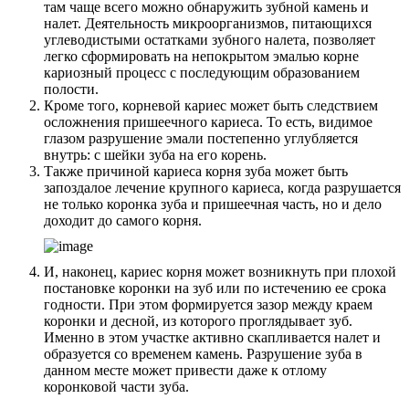
там чаще всего можно обнаружить зубной камень и
налет. Деятельность микроорганизмов, питающихся
углеводистыми остатками зубного налета, позволяет
легко сформировать на непокрытом эмалью корне
кариозный процесс с последующим образованием
полости.
Кроме того, корневой кариес может быть следствием
осложнения пришеечного кариеса. То есть, видимое
глазом разрушение эмали постепенно углубляется
внутрь: с шейки зуба на его корень.
Также причиной кариеса корня зуба может быть
запоздалое лечение крупного кариеса, когда разрушается
не только коронка зуба и пришеечная часть, но и дело
доходит до самого корня.
И, наконец, кариес корня может возникнуть при плохой
постановке коронки на зуб или по истечению ее срока
годности. При этом формируется зазор между краем
коронки и десной, из которого проглядывает зуб.
Именно в этом участке активно скапливается налет и
образуется со временем камень. Разрушение зуба в
данном месте может привести даже к отлому
коронковой части зуба.