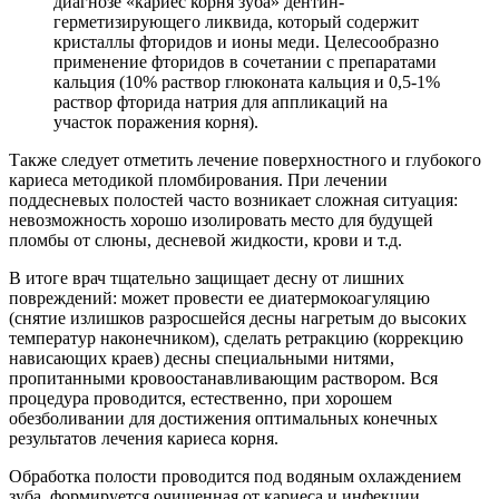
диагнозе «кариес корня зуба» дентин-
герметизирующего ликвида, который содержит
кристаллы фторидов и ионы меди. Целесообразно
применение фторидов в сочетании с препаратами
кальция (10% раствор глюконата кальция и 0,5-1%
раствор фторида натрия для аппликаций на
участок поражения корня).
Также следует отметить лечение поверхностного и глубокого
кариеса методикой пломбирования. При лечении
поддесневых полостей часто возникает сложная ситуация:
невозможность хорошо изолировать место для будущей
пломбы от слюны, десневой жидкости, крови и т.д.
В итоге врач тщательно защищает десну от лишних
повреждений: может провести ее диатермокоагуляцию
(снятие излишков разросшейся десны нагретым до высоких
температур наконечником), сделать ретракцию (коррекцию
нависающих краев) десны специальными нитями,
пропитанными кровоостанавливающим раствором. Вся
процедура проводится, естественно, при хорошем
обезболивании для достижения оптимальных конечных
результатов лечения кариеса корня.
Обработка полости проводится под водяным охлаждением
зуба, формируется очищенная от кариеса и инфекции