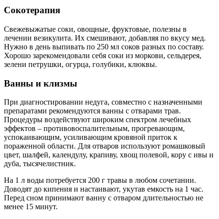
Сокотерапия
Свежевыжатые соки, овощные, фруктовые, полезны в
лечении везикулита. Их смешивают, добавляя по вкусу мед.
Нужно в день выпивать по 250 мл соков разных по составу.
Хорошо зарекомендовали себя соки из моркови, сельдерея,
зелени петрушки, огурца, голубики, клюквы.
Ванны и клизмы
При диагностировании недуга, совместно с назначенными
препаратами рекомендуются ванны с отварами трав.
Процедуры воздействуют широким спектром лечебных
эффектов – противовоспалительным, прогревающим,
успокаивающим, усиливающим кровяной приток к
пораженной области. Для отваров используют ромашковый
цвет, шалфей, календулу, крапиву, хвощ полевой, кору с ивы и
дуба, тысячелистник.
На 1 л воды потребуется 200 г травы в любом сочетании.
Доводят до кипения и настаивают, укутав емкость на 1 час.
Перед сном принимают ванну с отваром длительностью не
менее 15 минут.