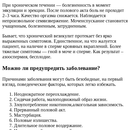
При хроническом течении — болезненность в момент
эякуляции и эрекции. После полового акта боль не проходит
2–3 часа. Качество оргазма снижается. Наблюдается
непроизвольное семяизвержение. Мочеиспускание становится
учащенным, болезненным, затрудненным.
Бывает, что хронический везикулит протекает без ярко
выраженных симптомов. Единственное, на что жалуется
пациент, на наличие в сперме кровяных вкраплений. Более
тяжелые симптомы — гной в моче и сперме. Как результат –
азооспермия, бесплодие.
Можно ли предупредить заболевание?
Причинами заболевания могут быть безобидные, на первый
взгляд, поведенческие факторы, которых легко избежать.
Неоднократное переохлаждение.
Сидячая работа, малоподвижный образ жизни.
Злоупотребление никотином,алкогольная зависимость.
Прерванный половой акт.
Мастурбация.
Половые излишества.
Длительное половое воздержание.