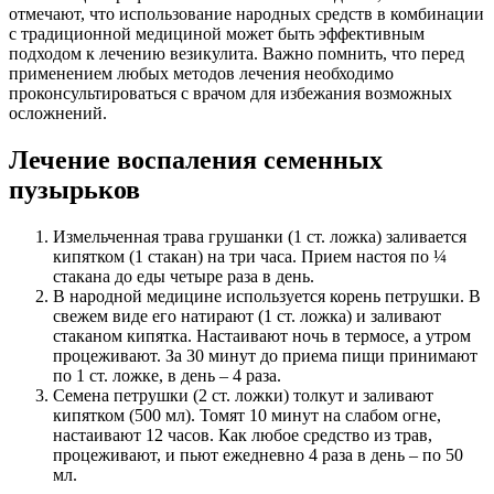
отмечают, что использование народных средств в комбинации
с традиционной медициной может быть эффективным
подходом к лечению везикулита. Важно помнить, что перед
применением любых методов лечения необходимо
проконсультироваться с врачом для избежания возможных
осложнений.
Лечение воспаления семенных
пузырьков
Измельченная трава грушанки (1 ст. ложка) заливается
кипятком (1 стакан) на три часа. Прием настоя по ¼
стакана до еды четыре раза в день.
В народной медицине используется корень петрушки. В
свежем виде его натирают (1 ст. ложка) и заливают
стаканом кипятка. Настаивают ночь в термосе, а утром
процеживают. За 30 минут до приема пищи принимают
по 1 ст. ложке, в день – 4 раза.
Семена петрушки (2 ст. ложки) толкут и заливают
кипятком (500 мл). Томят 10 минут на слабом огне,
настаивают 12 часов. Как любое средство из трав,
процеживают, и пьют ежедневно 4 раза в день – по 50
мл.