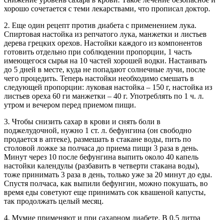
хорошо сочетается с теми лекарствами, что прописал доктор.
2. Еще один рецепт против диабета с применением лука.
Спиртовая настойка из репчатого лука, манжетки и листьев
дерева грецких орехов. Настойки каждого из компонентов
готовить отдельно при соблюдении пропорции, 1 часть
имеющегося сырья на 10 частей хорошей водки. Настаивать
до 5 дней в месте, куда не попадают солнечные лучи, после
чего процедить. Теперь настойки необходимо смешать в
следующей пропорции: луковая настойка – 150 г, настойка из
листьев ореха 60 ги манжетки – 40 г. Употреблять по 1 ч. л.
утром и вечером перед приемом пищи.
3. Чтобы снизить сахар в крови и снять боли в
поджелудочной, нужно 1 ст. л. бефунгина (он свободно
продается в аптеке), размешать в стакане воды, пить по
столовой ложке за полчаса до приема пищи 3 раза в день.
Минут через 10 после бефунгина выпить около 40 капель
настойки календулы (разбавить в четверти стакана воды),
тоже принимать 3 раза в день, только уже за 20 минут до еды.
Спустя полчаса, как выпили бефунгин, можно покушать, во
время еды советуют еще принимать сок квашеной капусты,
так продолжать целый месяц.
4. Мумие применяют и при сахарном диабете. В 0,5 литра