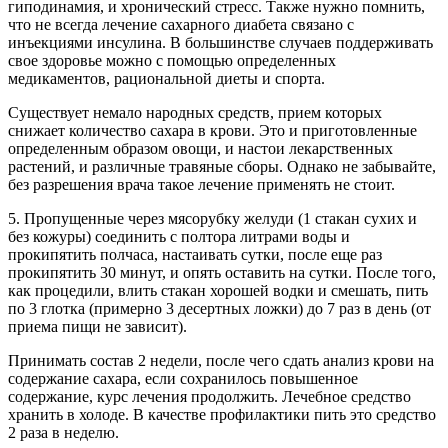
гиподинамия, и хронический стресс. Также нужно помнить,
что не всегда лечение сахарного диабета связано с
инъекциями инсулина. В большинстве случаев поддерживать
свое здоровье можно с помощью определенных
медикаментов, рациональной диеты и спорта.
Существует немало народных средств, прием которых
снижает количество сахара в крови. Это и приготовленные
определенным образом овощи, и настои лекарственных
растений, и различные травяные сборы. Однако не забывайте,
без разрешения врача такое лечение применять не стоит.
5. Пропущенные через мясорубку желуди (1 стакан сухих и
без кожуры) соединить с полтора литрами воды и
прокипятить полчаса, настаивать сутки, после еще раз
прокипятить 30 минут, и опять оставить на сутки. После того,
как процедили, влить стакан хорошей водки и смешать, пить
по 3 глотка (примерно 3 десертных ложки) до 7 раз в день (от
приема пищи не зависит).
Принимать состав 2 недели, после чего сдать анализ крови на
содержание сахара, если сохранилось повышенное
содержание, курс лечения продолжить. Лечебное средство
хранить в холоде. В качестве профилактики пить это средство
2 раза в неделю.