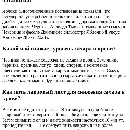
организма?
Яблоки Многочисленные исследования показали, что
регулярное употребление яблок позволяет снизить риск
диабета, а также улучшить состояние здоровья у людей с этим
заболеванием. Черника Авокадо Тыква и тыквенные семечки
Чечевица и фасоль Джимнема сильвестра Яблочный уксус
АлоэЕщё•28 авг. 2023 г.
Какой чай снижает уровень сахара в крови?
Черника понижает содержание сахара в крови. Земляника,
черника, крапива, лопух, хвощ, спорыш в комплексе
обеспечивают силь-ный сахароснижающий эффект. Смесь
измельченного растительного сырья желтовато-зеленого цвета
со светло-желтыми и бурыми включениями.
Как пить лавровый лист для снижения сахара в
крови?
Вскипятите один литр воды. В кипящую воду добавьте
лавровый лист и варите чай на слабом огне еще три минуты.
Затем снимите с огня и дайте жидкости настояться 10 минут,
процедите чай. — Не следует пить лавровый чай более