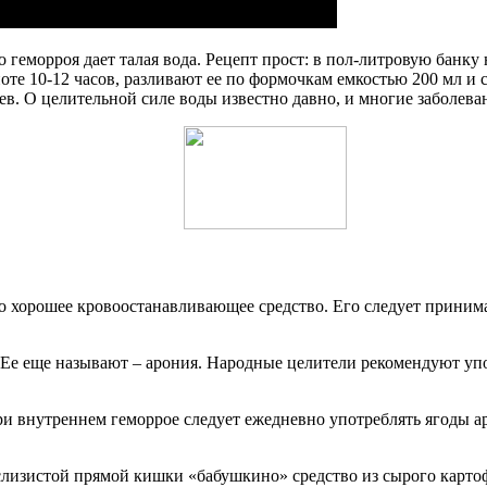
о геморроя дает талая вода. Рецепт прост: в пол-литровую банк
те 10-12 часов, разливают ее по формочкам емкостью 200 мл и с
цев. О целительной силе воды известно давно, и многие заболева
о хорошее кровоостанавливающее средство. Его следует принима
Ее еще называют – арония. Народные целители рекомендуют упот
При внутреннем геморрое следует ежедневно употреблять ягоды 
лизистой прямой кишки «бабушкино» средство из сырого картофе