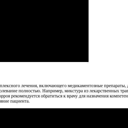
мплексного лечения, включающего медикаментозные препараты, 
олевание полностью. Например, микстура из лекарственных трав 
орроя рекомендуется обратиться к врачу для назначения компет
ояние пациента.