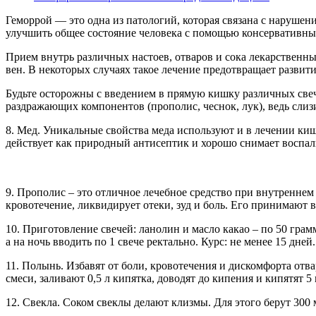
Геморрой — это одна из патологий, которая связана с нарушен
улучшить общее состояние человека с помощью консервативных
Прием внутрь различных настоев, отваров и сока лекарствен
вен. В некоторых случаях такое лечение предотвращает развит
Будьте осторожны с введением в прямую кишку различных све
раздражающих компонентов (прополис, чеснок, лук), ведь сли
8. Мед. Уникальные свойства меда используют и в лечении киш
действует как природный антисептик и хорошо снимает воспал
9. Прополис – это отличное лечебное средство при внутреннем
кровотечение, ликвидирует отеки, зуд и боль. Его принимают в
10. Приготовление свечей: ланолин и масло какао – по 50 гра
а на ночь вводить по 1 свече ректально. Курс: не менее 15 дней.
11. Полынь. Избавят от боли, кровотечения и дискомфорта отв
смеси, заливают 0,5 л кипятка, доводят до кипения и кипятят 
12. Свекла. Соком свеклы делают клизмы. Для этого берут 300 