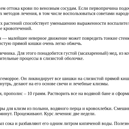
ием оттока крови по венозным сосудам. Если первопричина подо
 методов лечения, в том числе воспользоваться советами наро
ных растений способствует уменьшению выраженности воспалител
ие кровотечений.
ч — малейшее неверное движение может повредить тонкие стенк
зистую прямой кишки очень легко обжечь.
ечника. Для этого понадобится густой (засахаренный) мед, из к
ительные процессы в слизистой оболочке.
 геморрое. Он ликвидирует все шишки на слизистой прямой кишк
нутрь, делают на его основе свечи и лечебные клизмы.
мм, прополис – 10 грамм. Растворить все на водяной бане и сфо
ары для клизм из полыни, водяного перца и кровохлебки. Смешив
5 минут. Процеживают. Курс лечения: две недели.
мл сока и разбавляют его одним литром кипяченой воды. Полезно 