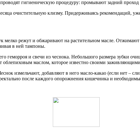
 проводят гигиеническую процедуру: промывают задний проход
месяца очистительную клизму. Придерживаясь рекомендаций, уже 
Лук мелко режут и обжаривают на растительном масле. Отжимают 
чивая в ней тампоны.
его геморроя и свечи из чеснока. Небольшого размера зубки о
ют облепиховым маслом, которое известно своими заживляющими
еснок измельчают, добавляют в него масло-какао (если нет – с
 ректально после каждого опорожнения кишечника и необходимы