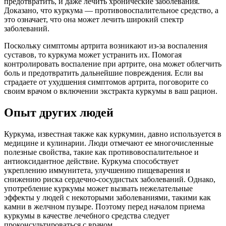
предотвратить, и даже лечить хронические заболевания.
Доказано, что куркума — противовоспалительное средство, а
это означает, что она может лечить широкий спектр
заболеваний.
Поскольку симптомы артрита возникают из-за воспаления
суставов, то куркума может устранить их. Помогая
контролировать воспаление при артрите, она может облегчить
боль и предотвратить дальнейшие повреждения. Если вы
страдаете от ухудшения симптомов артрита, поговорите со
своим врачом о включении экстракта куркумы в ваш рацион.
Опыт других людей
Куркума, известная также как куркумин, давно используется в
медицине и кулинарии. Люди отмечают ее многочисленные
полезные свойства, такие как противовоспалительное и
антиоксидантное действие. Куркума способствует
укреплению иммунитета, улучшению пищеварения и
снижению риска сердечно-сосудистых заболеваний. Однако,
употребление куркумы может вызвать нежелательные
эффекты у людей с некоторыми заболеваниями, такими как
камни в желчном пузыре. Поэтому перед началом приема
куркумы в качестве лечебного средства следует
проконсультироваться с врачом.