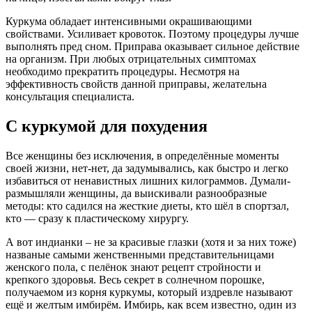
Куркума обладает интенсивными окрашивающими
свойствами. Усиливает кровоток. Поэтому процедуры лучше
выполнять пред сном. Приправа оказывает сильное действие
на организм. При любых отрицательных симптомах
необходимо прекратить процедуры. Несмотря на
эффективность свойств данной приправы, желательна
консультация специалиста.
С куркумой для похудения
Все женщины без исключения, в определённые моменты
своей жизни, нет-нет, да задумывались, как быстро и легко
избавиться от ненавистных лишних килограммов. Думали-
размышляли женщины, да выискивали разнообразные
методы: кто садился на жесткие диеты, кто шёл в спортзал,
кто — сразу к пластическому хирургу.
А вот индианки – не за красивые глазки (хотя и за них тоже)
названые самыми женственными представительницами
женского пола, с пелёнок знают рецепт стройности и
крепкого здоровья. Весь секрет в солнечном порошке,
получаемом из корня куркумы, который издревле называют
ещё и желтым имбирём. Имбирь, как всем известно, один из