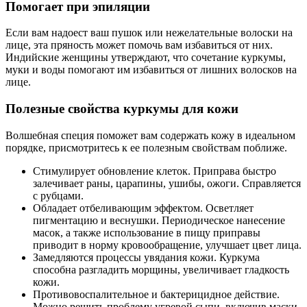
Помогает при эпиляции
Если вам надоест ваш пушок или нежелательные волоски на
лице, эта пряность может помочь вам избавиться от них.
Индийские женщины утверждают, что сочетание куркумы,
муки и воды помогают им избавиться от лишних волосков на
лице.
Полезные свойства куркумы для кожи
Волшебная специя поможет вам содержать кожу в идеальном
порядке, присмотритесь к ее полезным свойствам поближе.
Стимулирует обновление клеток. Приправа быстро
залечивает раны, царапины, ушибы, ожоги. Справляется
с рубцами.
Обладает отбеливающим эффектом. Осветляет
пигментацию и веснушки. Периодическое нанесение
масок, а также использование в пищу приправы
приводит в норму кровообращение, улучшает цвет лица.
Замедляются процессы увядания кожи. Куркума
способна разгладить морщины, увеличивает гладкость
кожи.
Противовоспалительное и бактерицидное действие.
Можно решить проблему угревой сыпи, включив маски