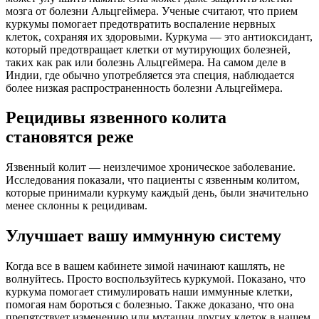
мозга от болезни Альцгеймера. Ученые считают, что прием
куркумы помогает предотвратить воспаление нервных
клеток, сохраняя их здоровыми. Куркума — это антиоксидант,
который предотвращает клетки от мутирующих болезней,
таких как рак или болезнь Альцгеймера. На самом деле в
Индии, где обычно употребляется эта специя, наблюдается
более низкая распространенность болезни Альцгеймера.
Рецидивы язвенного колита
становятся реже
Язвенный колит — неизлечимое хроническое заболевание.
Исследования показали, что пациенты с язвенным колитом,
которые принимали куркуму каждый день, были значительно
менее склонны к рецидивам.
Улучшает вашу иммунную систему
Когда все в вашем кабинете зимой начинают кашлять, не
волнуйтесь. Просто воспользуйтесь куркумой. Показано, что
куркума помогает стимулировать наши иммунные клетки,
помогая нам бороться с болезнью. Также доказано, что она
препятствует изменению или мутации других клеток в нашем