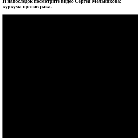
И напоследок посмотрите видео Сергея Мельникова:
куркума против рака.