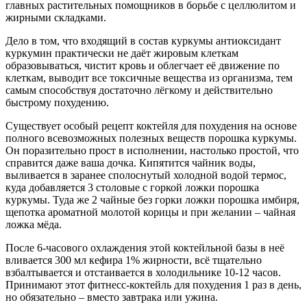
главных растительных помощников в борьбе с целлюлитом и
жирными складками.
Дело в том, что входящий в состав куркумы антиоксидант
куркумин практически не даёт жировым клеткам
образовываться, чистит кровь и облегчает её движение по
клеткам, выводит все токсичные вещества из организма, тем
самым способствуя достаточно лёгкому и действительно
быстрому похудению.
Существует особый рецепт коктейля для похудения на основе
полного всевозможных полезных веществ порошка куркумы.
Он поразительно прост в исполнении, настолько простой, что
справится даже ваша дочка. Кипятится чайник воды,
выливается в заранее сполоснутый холодной водой термос,
куда добавляется 3 столовые с горкой ложки порошка
куркумы. Туда же 2 чайные без горки ложки порошка имбиря,
щепотка ароматной молотой корицы и при желании – чайная
ложка мёда.
После 6-часового охлаждения этой коктейльной базы в неё
вливается 300 мл кефира 1% жирности, всё тщательно
взбалтывается и отстаивается в холодильнике 10-12 часов.
Принимают этот фитнесс-коктейль для похудения 1 раз в день,
но обязательно – вместо завтрака или ужина.