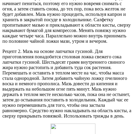
начинает пениться, поэтому его нужно вовремя снимать с
огня, а затем ставить снова, до тех пор, пока весь желток не
будет добавлен. Мазь нужно процедить, используя капрон и
хранить в закрытой посуде в холодильнике. Салфетку
пропитывают мазью и прикладывают к области кисты, сверху
накрывают бумагой для компрессов. Менять повязку нужно
каждые четыре часа. Параллельно можно внутрь принимать
по половине чайной ложки мази, утром и вечером.
Рецепт 2. Мазь на основе лапчатки гусиной. Для
приготовления понадобится столовая ложка свежего сока
лапчатки гусиной. Шестьдесят грамм внутреннего свиного
жира нужно растопить и добавить туда сок растения.
Перемешать и оставить в теплом месте на час, чтобы масса
стала однородной. Затем добавить чайную ложку пчелиного
воска и немного прополиса. Мазь довести до кипения и
выдержать на небольшом огне пять минут. Мазь нужно
держать в теплом месте несколько часов, пока она не остынет,
затем до остывания поставить в холодильник. Каждый час ее
нужно перемешивать для того, чтобы она застыла
равномерно. Средство нужно накладывать на область кисты, а
сверху прикрывать повязкой. Использовать трижды в день.