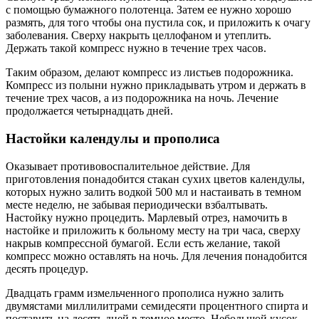
с помощью бумажного полотенца. Затем ее нужно хорошо
размять, для того чтобы она пустила сок, и приложить к очагу
заболевания. Сверху накрыть целлофаном и утеплить.
Держать такой компресс нужно в течение трех часов.
Таким образом, делают компресс из листьев подорожника.
Компресс из полыни нужно прикладывать утром и держать в
течение трех часов, а из подорожника на ночь. Лечение
продолжается четырнадцать дней.
Настойки календулы и прополиса
Оказывает противовоспалительное действие. Для
приготовления понадобится стакан сухих цветов календулы,
которых нужно залить водкой 500 мл и настаивать в темном
месте неделю, не забывая периодически взбалтывать.
Настойку нужно процедить. Марлевый отрез, намочить в
настойке и приложить к больному месту на три часа, сверху
накрыв компрессной бумагой. Если есть желание, такой
компресс можно оставлять на ночь. Для лечения понадобится
десять процедур.
Двадцать грамм измельченного прополиса нужно залить
двумястами миллилитрами семидесяти процентного спирта и
поставить на десять дней в темное место. Небольшой кусок