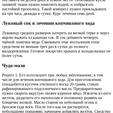
льняной ткани нужно намочить водой, и побрызгать
настойкой прополиса. Такой компресс нужно прикладывать
на три часа, дважды в сутки. Курс лечения семь дней.
Луковый сок в лечении копчикового хода
Луковицу средних размеров натереть на мелкой терке и через
марлю выжать из кашицы сок. В сок добавить четверть
чайной ложечки меда. Смазывать очаг воспаления этим
средством не меньше трех раз в сутки до полного
выздоровления. Готовое лекарство хранить в холодильнике не
более суток.
Чудо-мази
Рецепт 1. Его используют при любых заболеваниях, в том
числе для лечения копчикового хода. Для приготовления
понадобится кусочек пчелиного воска 20 грамм, стакан
рафинированного подсолнечного масла. Предварительно
нужно сварить вкрутую свежее куриное яйцо. Извлечь из него
желток, разделить его напополам и половинку размять на
блюдечке вилкой. Масло ставим на небольшой огонь и
бросаем туда воск. После того как он растворится,
небольшими порциями, начинаем добавлять желток. Средство