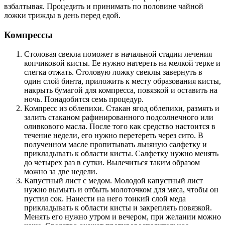
взбалтывая. Процедить и принимать по половине чайной
ложки трижды в день перед едой.
Компрессы
Столовая свекла поможет в начальной стадии лечения
копчиковой кисты. Ее нужно натереть на мелкой терке и
слегка отжать. Столовую ложку свеклы завернуть в
один слой бинта, приложить к месту образования кисты,
накрыть бумагой для компресса, повязкой и оставить на
ночь. Понадобится семь процедур.
Компресс из облепихи. Стакан ягод облепихи, размять и
залить стаканом рафинированного подсолнечного или
оливкового масла. После того как средство настоится в
течение недели, его нужно перетереть через сито. В
полученном масле пропитывать льняную салфетку и
прикладывать к области кисты. Салфетку нужно менять
до четырех раз в сутки. Вылечиться таким образом
можно за две недели.
Капустный лист с медом. Молодой капустный лист
нужно вымыть и отбыть молоточком для мяса, чтобы он
пустил сок. Нанести на него тонкий слой меда
прикладывать к области кисты и закреплять повязкой.
Менять его нужно утром и вечером, при желании можно