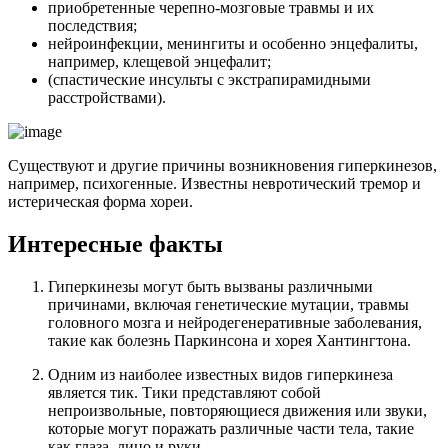
приобретенные черепно-мозговые травмы и их
последствия;
нейроинфекции, менингиты и особенно энцефалиты,
например, клещевой энцефалит;
(спастические инсульты с экстрапирамидными
расстройствами).
Существуют и другие причины возникновения гиперкинезов,
например, психогенные. Известны невротический тремор и
истерическая форма хореи.
Интересные факты
Гиперкинезы могут быть вызваны различными
причинами, включая генетические мутации, травмы
головного мозга и нейродегенеративные заболевания,
такие как болезнь Паркинсона и хорея Хантингтона.
Одним из наиболее известных видов гиперкинеза
является тик. Тики представляют собой
непроизвольные, повторяющиеся движения или звуки,
которые могут поражать различные части тела, такие
как глаза, лицо и руки.