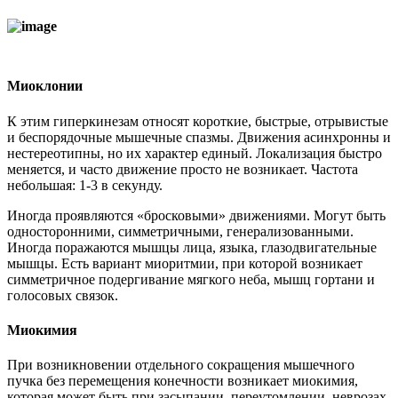
Миоклонии
К этим гиперкинезам относят короткие, быстрые, отрывистые
и беспорядочные мышечные спазмы. Движения асинхронны и
нестереотипны, но их характер единый. Локализация быстро
меняется, и часто движение просто не возникает. Частота
небольшая: 1-3 в секунду.
Иногда проявляются «бросковыми» движениями. Могут быть
односторонними, симметричными, генерализованными.
Иногда поражаются мышцы лица, языка, глазодвигательные
мышцы. Есть вариант миоритмии, при которой возникает
симметричное подергивание мягкого неба, мышц гортани и
голосовых связок.
Миокимия
При возникновении отдельного сокращения мышечного
пучка без перемещения конечности возникает миокимия,
которая может быть при засыпании, переутомлении, неврозах.