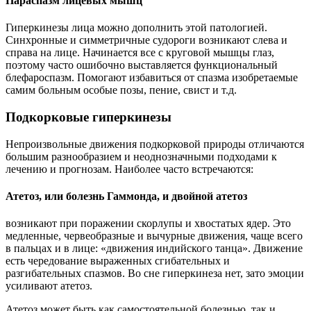
Параспазм лицевых мышц
Гиперкинезы лица можно дополнить этой патологией.
Синхронные и симметричные судороги возникают слева и
справа на лице. Начинается все с круговой мышцы глаз,
поэтому часто ошибочно выставляется функциональный
блефароспазм. Помогают избавиться от спазма изобретаемые
самим больным особые позы, пение, свист и т.д.
Подкорковые гиперкинезы
Непроизвольные движения подкорковой природы отличаются
большим разнообразием и неоднозначными подходами к
лечению и прогнозам. Наиболее часто встречаются:
Атетоз, или болезнь Гаммонда, и двойной атетоз
возникают при поражении скорлупы и хвостатых ядер. Это
медленные, червеобразные и вычурные движения, чаще всего
в пальцах и в лице: «движения индийского танца». Движение
есть чередование выраженных сгибательных и
разгибательных спазмов. Во сне гиперкинеза нет, зато эмоции
усиливают атетоз.
Атетоз может быть как самостоятельной болезнью, так и