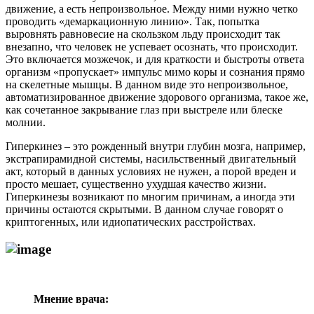
движение, а есть непроизвольное. Между ними нужно четко
проводить «демаркационную линию». Так, попытка
выровнять равновесие на скользком льду происходит так
внезапно, что человек не успевает осознать, что происходит.
Это включается мозжечок, и для краткости и быстроты ответа
организм «пропускает» импульс мимо коры и сознания прямо
на скелетные мышцы. В данном виде это непроизвольное,
автоматизированное движение здорового организма, такое же,
как сочетанное закрывание глаз при выстреле или блеске
молнии.
Гиперкинез – это рожденный внутри глубин мозга, например,
экстрапирамидной системы, насильственный двигательный
акт, который в данных условиях не нужен, а порой вреден и
просто мешает, существенно ухудшая качество жизни.
Гиперкинезы возникают по многим причинам, а иногда эти
причины остаются скрытыми. В данном случае говорят о
криптогенных, или идиопатических расстройствах.
Мнение врача: