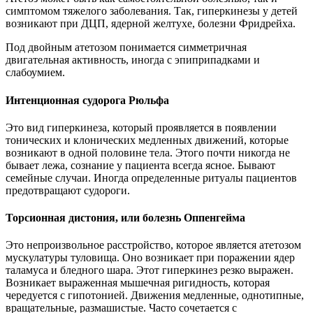
симптомом тяжелого заболевания. Так, гиперкинезы у детей
возникают при ДЦП, ядерной желтухе, болезни Фридрейха.
Под двойным атетозом понимается симметричная
двигательная активность, иногда с эпиприпадками и
слабоумием.
Интенционная судорога Рюльфа
Это вид гиперкинеза, который проявляется в появлении
тонических и клонических медленных движений, которые
возникают в одной половине тела. Этого почти никогда не
бывает лежа, сознание у пациента всегда ясное. Бывают
семейные случаи. Иногда определенные ритуалы пациентов
предотвращают судороги.
Торсионная дистония, или болезнь Оппенгейма
Это непроизвольное расстройство, которое является атетозом
мускулатуры туловища. Оно возникает при поражении ядер
таламуса и бледного шара. Этот гиперкинез резко выражен.
Возникает выраженная мышечная ригидность, которая
чередуется с гипотонией. Движения медленные, однотипные,
вращательные, размашистые. Часто сочетается с