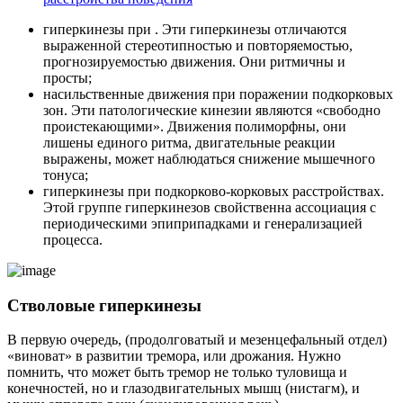
гиперкинезы при . Эти гиперкинезы отличаются
выраженной стереотипностью и повторяемостью,
прогнозируемостью движения. Они ритмичны и
просты;
насильственные движения при поражении подкорковых
зон. Эти патологические кинезии являются «свободно
проистекающими». Движения полиморфны, они
лишены единого ритма, двигательные реакции
выражены, может наблюдаться снижение мышечного
тонуса;
гиперкинезы при подкорково-корковых расстройствах.
Этой группе гиперкинезов свойственна ассоциация с
периодическими эпиприпадками и генерализацией
процесса.
Стволовые гиперкинезы
В первую очередь, (продолговатый и мезенцефальный отдел)
«виноват» в развитии тремора, или дрожания. Нужно
помнить, что может быть тремор не только туловища и
конечностей, но и глазодвигательных мышц (нистагм), и