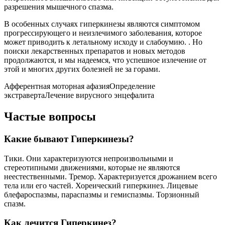
разрешения мышечного спазма.
В особенных случаях гиперкинезы являются симптомом
прогрессирующего и неизлечимого заболевания, которое
может приводить к летальному исходу и слабоумию. . Но
поиски лекарственных препаратов и новых методов
продолжаются, и мы надеемся, что успешное излечение от
этой и многих других болезней не за горами.
Афферентная моторная афазия
Определение
экстраверта
Лечение вирусного энцефалита
Частые вопросы
Какие бывают Гиперкинезы?
Тики. Они характеризуются непроизвольными и
стереотипными движениями, которые не являются
неестественными. Тремор. Характеризуется дрожанием всего
тела или его частей. Хореический гиперкинез. Лицевые
блефароспазмы, параспазмы и гемиспазмы. Торзионный
спазм.
Как лечится Гиперкинез?