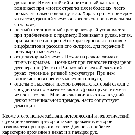
движении. Имеет стойкий и ритмичный характер,
возникает при многих отравлениях и болезнях, часто
поражает только половину тела. Характерным примером
является утренний тремор алкоголиков при похмельном
синдроме;
чистый интенционный тремор, который усиливается
при приближении к предмету. Возникает в руках, ногах,
при выполнении проб. Это характерно для стволовых
энцефалитов и рассеянного склероза, для поражений
полушарий мозжечка;
осцилляторный тремор. Похож на редкие «взмахи
птичьих крыльев». Возникает при гепатолентикулярной
дегенерации (болезни Вильсона), с редкой частотой в
руках, туловище, речевой мускулатуре. При нем
возникает повышение мышечного тонуса;
отдельно выделяют тремор пожилых, который связан с
сосудистым поражением мозга. Дрожат руки, нижняя
челюсть, голова. Многие считают, что это – поздний
дебют эссенциального тремора. Часто сопутствует
деменции.
Кроме этого, нельзя забывать истерический и невротический
функциональный тремор, а также дрожание, которое
развивается при тиреотоксикозе. Для него наиболее
характерно дрожание в веках и в пальцах рук.