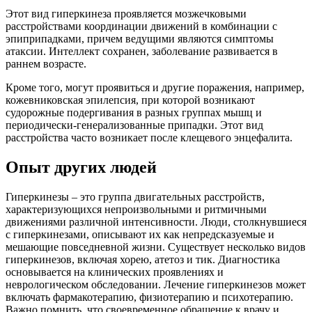
Этот вид гиперкинеза проявляется мозжечковыми
расстройствами координации движений в комбинации с
эпиприпадками, причем ведущими являются симптомы
атаксии. Интеллект сохранен, заболевание развивается в
раннем возрасте.
Кроме того, могут проявиться и другие поражения, например,
кожевниковская эпилепсия, при которой возникают
судорожные подергивания в разных группах мышц и
периодически-генерализованные припадки. Этот вид
расстройства часто возникает после клещевого энцефалита.
Опыт других людей
Гиперкинезы – это группа двигательных расстройств,
характеризующихся непроизвольными и ритмичными
движениями различной интенсивности. Люди, столкнувшиеся
с гиперкинезами, описывают их как непредсказуемые и
мешающие повседневной жизни. Существует несколько видов
гиперкинезов, включая хорею, атетоз и тик. Диагностика
основывается на клинических проявлениях и
неврологическом обследовании. Лечение гиперкинезов может
включать фармакотерапию, физиотерапию и психотерапию.
Важно помнить, что своевременное обращение к врачу и