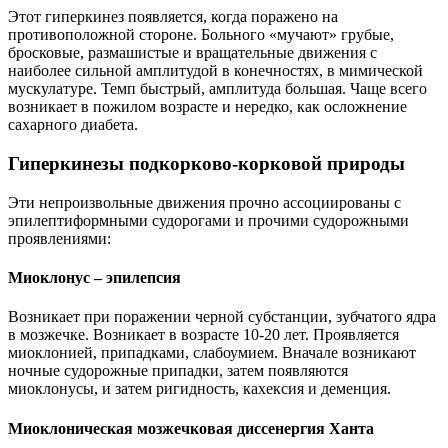
Этот гиперкинез появляется, когда поражено на
противоположной стороне. Больного «мучают» грубые,
бросковые, размашистые и вращательные движения с
наиболее сильной амплитудой в конечностях, в мимической
мускулатуре. Темп быстрый, амплитуда большая. Чаще всего
возникает в пожилом возрасте и нередко, как осложнение
сахарного диабета.
Гиперкинезы подкорково-корковой природы
Эти непроизвольные движения прочно ассоциированы с
эпилептиформными судорогами и прочими судорожными
проявлениями:
Миоклонус – эпилепсия
Возникает при поражении черной субстанции, зубчатого ядра
в мозжечке. Возникает в возрасте 10-20 лет. Проявляется
миоклонией, припадками, слабоумием. Вначале возникают
ночные судорожные припадки, затем появляются
миоклонусы, и затем ригидность, кахексия и деменция.
Миоклоническая мозжечковая диссенергия Ханта