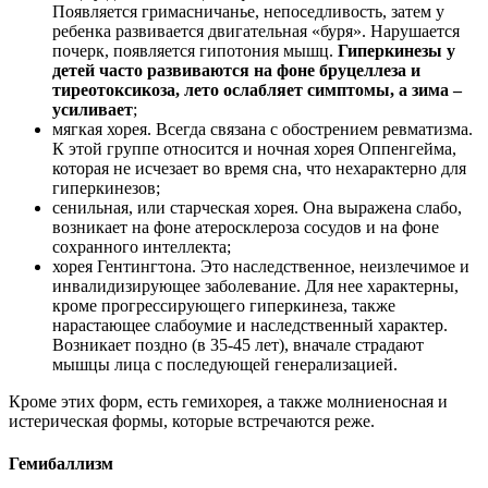
Появляется гримасничанье, непоседливость, затем у
ребенка развивается двигательная «буря». Нарушается
почерк, появляется гипотония мышц.
Гиперкинезы у
детей часто развиваются на фоне бруцеллеза и
тиреотоксикоза, лето ослабляет симптомы, а зима –
усиливает
;
мягкая хорея. Всегда связана с обострением ревматизма.
К этой группе относится и ночная хорея Оппенгейма,
которая не исчезает во время сна, что нехарактерно для
гиперкинезов;
сенильная, или старческая хорея. Она выражена слабо,
возникает на фоне атеросклероза сосудов и на фоне
сохранного интеллекта;
хорея Гентингтона. Это наследственное, неизлечимое и
инвалидизирующее заболевание. Для нее характерны,
кроме прогрессирующего гиперкинеза, также
нарастающее слабоумие и наследственный характер.
Возникает поздно (в 35-45 лет), вначале страдают
мышцы лица с последующей генерализацией.
Кроме этих форм, есть гемихорея, а также молниеносная и
истерическая формы, которые встречаются реже.
Гемибаллизм