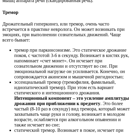
мышц аппарата речи (скандированная речь).
Тремор
Дрожательный гиперкинез, или тремор, очень часто
встречается в практике невролога. Он может возникать при
эмоциях, при выполнении сознательных движений. Чаще
всего бывает:
тремор при паркинсонизме. Это статическое дрожание
покоя, с частотой 3-6 в секунду. Возникает в кистях рук,
напоминает «счет монет». Он исчезает при
сознательном движении и отсутствует во сне. При
эмоциональной нагрузке он усиливается. Конечно, он
сопровождается акинезом и мышечной ригидностью;
эссенциальный тремор (тремофилия, фамильный,
идиопатический тремор). При этом есть вариант
статического и интенционного дрожания.
Интенционный компонент – это усиление амплитуды
дрожания при приближении к предмету
. Это более
частый (8-10 раз в секунду) вид тремора, который может
захватывать чаще руки и голову, возникает в молодом
возрасте, ослабляется при алкогольном опьянении и
также исчезает во сне;
статический тремор. Возникает в покое, исчезает при