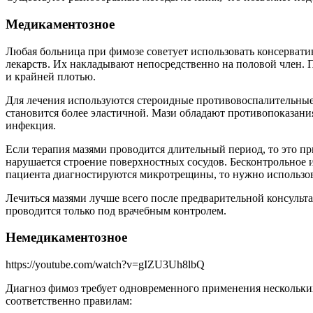
Медикаментозное
Любая больница при фимозе советует использовать консервати
лекарств. Их накладывают непосредственно на половой член. 
и крайней плотью.
Для лечения используются стероидные противовоспалительные
становится более эластичной. Мази обладают противопоказания
инфекция.
Если терапия мазями проводится длительный период, то это 
нарушается строение поверхностных сосудов. Бесконтрольное 
пациента диагностируются микротрещины, то нужно использова
Лечиться мазями лучше всего после предварительной консульт
проводится только под врачебным контролем.
Немедикаментозное
https://youtube.com/watch?v=gIZU3Uh8lbQ
Диагноз фимоз требует одновременного применения нескольких
соответственно правилам: