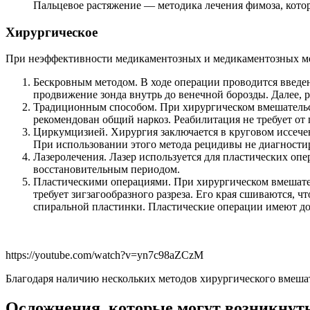
Пальцевое растяжение — методика лечения фимоза, котор
Хирургическое
При неэффективности медикаментозных и медикаментозных мет
Бескровным методом. В ходе операции проводится введе
продвижение зонда внутрь до венечной борозды. Далее,
Традиционным способом. При хирургическом вмешательст
рекомендован общий наркоз. Реабилитация не требует от
Циркумцизией. Хирургия заключается в круговом иссече
При использовании этого метода рецидивы не диагности
Лазеролечения. Лазер используется для пластических оп
восстановительным периодом.
Пластическими операциями. При хирургическом вмешател
требует зигзагообразного разреза. Его края сшиваются,
спиральной пластинки. Пластические операции имеют д
https://youtube.com/watch?v=yn7c98aZCzM
Благодаря наличию нескольких методов хирургического вмеша
Осложнения, которые могут возникнут