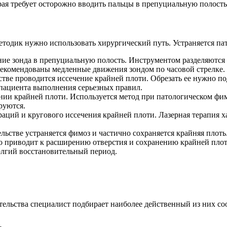
ая требует осторожно вводить пальцы в препуциальную полость 
одик нужно использовать хирургический путь. Устраняется па
ние зонда в препуциальную полость. Инструментом разделяютс
 рекомендованы медленные движения зондом по часовой стрелке
ве проводится иссечение крайней плоти. Обрезать ее нужно по
 пациента выполнения серьезных правил.
нии крайней плоти. Используется метод при патологическом фи
руются.
ераций и кругового иссечения крайней плоти. Лазерная терапия
ьстве устраняется фимоз и частично сохраняется крайняя плоть
 что приводит к расширению отверстия и сохранению крайней пл
олгий восстановительный период.
тельства специалист подбирает наиболее действенный из них с
ь