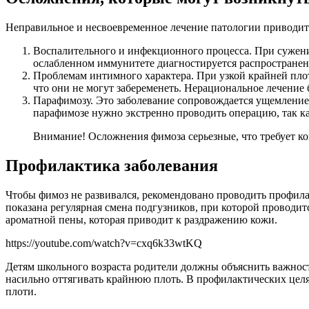
Неправильное и несвоевременное лечение патологии приводит
Воспалительного и инфекционного процесса. При сужен
ослабленном иммунитете диагностируется распространени
Проблемам интимного характера. При узкой крайней пло
что они не могут забеременеть. Нерациональное лечение
Парафимозу. Это заболевание сопровождается ущемлением
парафимозе нужно экстренно проводить операцию, так ка
Внимание! Осложнения фимоза серьезные, что требует ко
Профилактика заболевания
Чтобы фимоз не развивался, рекомендовано проводить профи
показана регулярная смена подгузников, при которой проводи
ароматной пены, которая приводит к раздражению кожи.
https://youtube.com/watch?v=cxq6k33wtKQ
Детям школьного возраста родители должны объяснить важнос
насильно оттягивать крайнюю плоть. В профилактических целя
плоти.