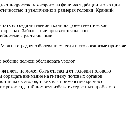
адает подросток, у которого на фоне мастурбации и эрекции
 отечностью и увеличению в размерах головки. Крайний
статком соединительной ткани на фоне генетической
х органах. Заболевание проявляется на фоне
собностью к растягиванию.
Малыш страдает заболеванием, если в его организме протекает
о ребенка должен обследовать уролог.
яя плоть не может быть отведена от головки полового
м обращать внимание на гигиену половых органов
рвативных методов, таких как применение кремов с
ние рекомендаций помогут избежать серьезных проблем в