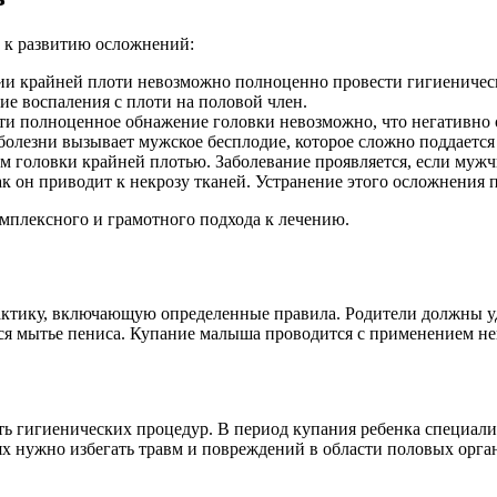
 к развитию осложнений:
ии крайней плоти невозможно полноценно провести гигиеничес
е воспаления с плоти на половой член.
ти полноценное обнажение головки невозможно, что негативно о
 болезни вызывает мужское бесплодие, которое сложно поддается
 головки крайней плотью. Заболевание проявляется, если мужч
к он приводит к некрозу тканей. Устранение этого осложнения 
мплексного и грамотного подхода к лечению.
лактику, включающую определенные правила. Родители должны 
тся мытье пениса. Купание малыша проводится с применением н
ть гигиенических процедур. В период купания ребенка специал
х нужно избегать травм и повреждений в области половых орга