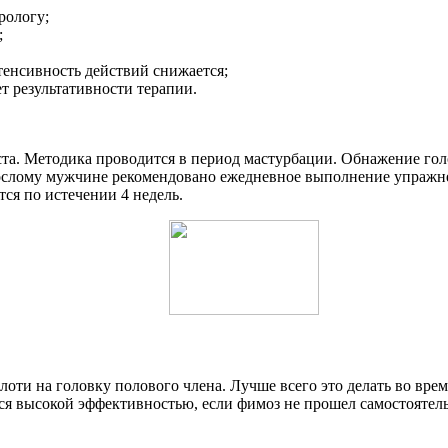
рологу;
;
тенсивность действий снижается;
т результативности терапии.
ста. Методика проводится в период мастурбации. Обнажение го
ослому мужчине рекомендовано ежедневное выполнение упражне
ся по истечении 4 недель.
оти на головку полового члена. Лучше всего это делать во вре
я высокой эффективностью, если фимоз не прошел самостоятельн