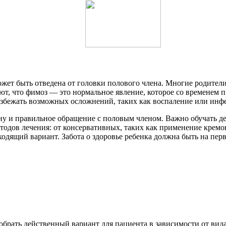
ожет быть отведена от головки полового члена. Многие родители
ют, что фимоз — это нормальное явление, которое со временем 
избежать возможных осложнений, таких как воспаление или инф
у и правильное обращение с половым членом. Важно обучать дете
тодов лечения: от консервативных, таких как применение кремо
ходящий вариант. Забота о здоровье ребенка должна быть на пер
брать действенный вариант для пациента в зависимости от вида