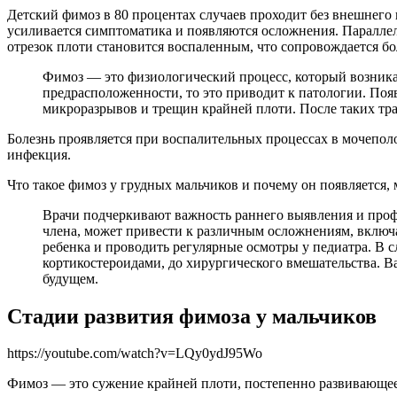
Детский фимоз в 80 процентах случаев проходит без внешнего в
усиливается симптоматика и появляются осложнения. Параллел
отрезок плоти становится воспаленным, что сопровождается б
Фимоз — это физиологический процесс, который возника
предрасположенности, то это приводит к патологии. Поя
микроразрывов и трещин крайней плоти. После таких тр
Болезнь проявляется при воспалительных процессах в мочеполо
инфекция.
Что такое фимоз у грудных мальчиков и почему он появляется, 
Врачи подчеркивают важность раннего выявления и профи
члена, может привести к различным осложнениям, включ
ребенка и проводить регулярные осмотры у педиатра. В 
кортикостероидами, до хирургического вмешательства. В
будущем.
Стадии развития фимоза у мальчиков
https://youtube.com/watch?v=LQy0ydJ95Wo
Фимоз — это сужение крайней плоти, постепенно развивающее