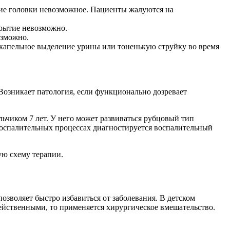
ние головки невозможное. Пациенты жалуются на
крытие невозможно.
озможно.
капельное выделение урины или тоненькую струйку во время
 Возникает патология, если функционально дозревает
ьчиком 7 лет. У него может развиваться рубцовый тип
 воспалительных процессах диагностируется воспалительный
ую схему терапии.
позволяет быстро избавиться от заболевания. В детском
йственными, то применяется хирургическое вмешательство.