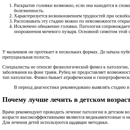
Раскрытие головки возможно, если она находится в спо
болезненность.
Характеризуется возникновением трудностей при освобо
Распознавать эту стадию можно по невозможности откры
Исключено обнажение головки. Патология сопровождаетс
опорожнения мочевого пузыря. Основной симптом этой с
У мальчиков он протекает в нескольких формах. До начала пуб
препуциальная полость.
Специалисты не относят физиологический фимоз к патологии, т
заболевания на фоне травм. Рубец не предоставляет возможно
тип патологии. Фимоз бывает атрофическим и гипертрофическ
В период диагностики рекомендовано выявлять стадию и 
Почему лучше лечить в детском возрас
Врачи рекомендуют проводить лечение патологии в детском возр
возрасте высокоэффективными являются медикаментозные и не
Для лечения детей используются щадящие методики.