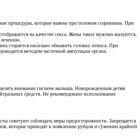
кие процедуры, которые важны при половом созревании. При
тображается на качестве секса. Жены таких мужчин жалуются,
 лечению.
ина старается насильно обнажить головку пениса. При
проводится методом частичной ампутации органа.
уделять внимание гигиене малыша. Новорожденным детям
ейтральных средств. Не рекомендовано использование
исты советуют соблюдать меры предосторожности. Запрещается
нов, которые приводят к появлению рубцов и сужению крайней