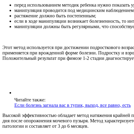
перед использованием методик ребенка нужно показать у
манипуляция проводится под медицинским наблюдением
растяжение должно быть постепенным;
если в ходе манипуляции возникает болезненность, то ин
манипуляции должны быть регулярными, что способствуе
Этот метод используется при достижении подросткового возра
применяется при врожденной форме болезни. Подростку и взр
Положительный результат при фимозе 1-2 стадии диагностирует
Читайте также:
Если болезнь загнала вас в тупик, выход, все равно, есть
Высокой эффективностью обладает метод натяжения крайней пл
дня после опорожнения мочевого пузыря. Метод характеризуетс
патологии и составляет от 3 до 6 месяцев.