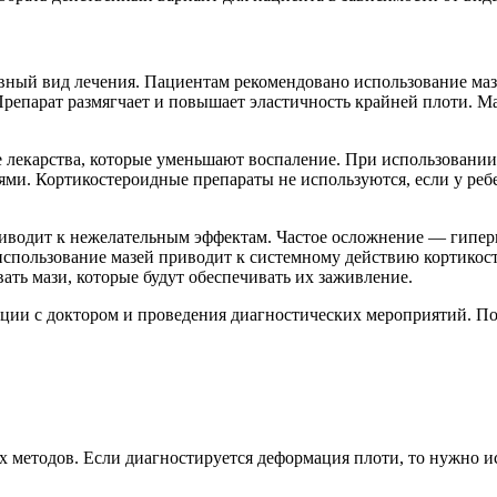
вный вид лечения. Пациентам рекомендовано использование маз
Препарат размягчает и повышает эластичность крайней плоти. М
 лекарства, которые уменьшают воспаление. При использовании
ми. Кортикостероидные препараты не используются, если у ребе
приводит к нежелательным эффектам. Частое осложнение — гипе
использование мазей приводит к системному действию кортикост
ть мази, которые будут обеспечивать их заживление.
ации с доктором и проведения диагностических мероприятий. П
 методов. Если диагностируется деформация плоти, то нужно и