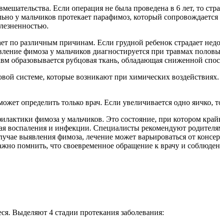
мешательства. Если операция не была проведена в 6 лет, то стр
ьно у мальчиков протекает парафимоз, который сопровождается
олезненностью.
ет по различным причинам. Если грудной ребенок страдает недо
вление фимоза у мальчиков диагностируется при травмах половы
авм образовывается рубцовая ткань, обладающая сниженной спо
вой системе, которые возникают при химических воздействиях. 
может определить только врач. Если увеличивается одно яичко, т
лактики фимоза у мальчиков. Это состояние, при котором крайн
ая воспаления и инфекции. Специалисты рекомендуют родителя
случае выявления фимоза, лечение может варьироваться от консе
ажно помнить, что своевременное обращение к врачу и соблюде
ся. Выделяют 4 стадии протекания заболевания: