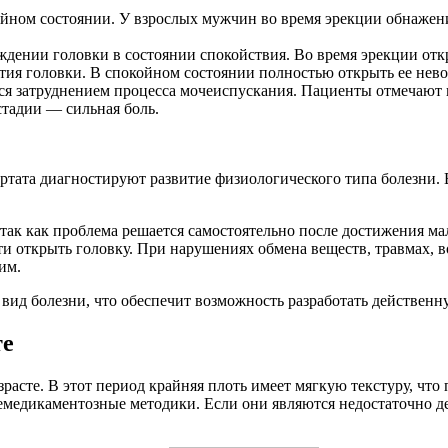
койном состоянии. У взрослых мужчин во время эрекции обнаже
ждении головки в состоянии спокойствия. Во время эрекции от
тия головки. В спокойном состоянии полностью открыть ее нев
я затруднением процесса мочеиспускания. Пациенты отмечают 
тадии — сильная боль.
ертата диагностируют развитие физиологического типа болезни.
ак как проблема решается самостоятельно после достижения мал
сти открыть головку. При нарушениях обмена веществ, травмах,
им.
вид болезни, что обеспечит возможность разработать действенн
те
асте. В этот период крайняя плоть имеет мягкую текстуру, что 
медикаментозные методики. Если они являются недостаточно де