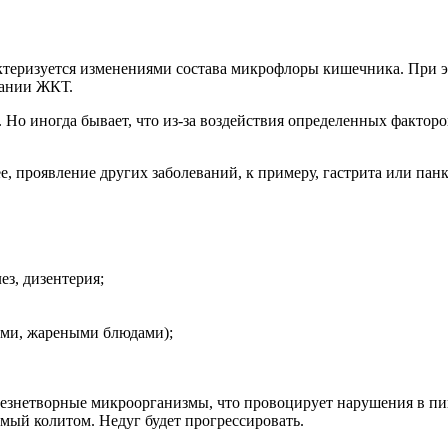
теризуется изменениями состава микрофлоры кишечника. При эт
вании ЖКТ.
. Но иногда бывает, что из-за воздействия определенных факто
ее, проявление других заболеваний, к примеру, гастрита или п
з, дизентерия;
ыми, жареными блюдами);
лезнетворные микроорганизмы, что провоцирует нарушения в пи
мый колитом. Недуг будет прогрессировать.