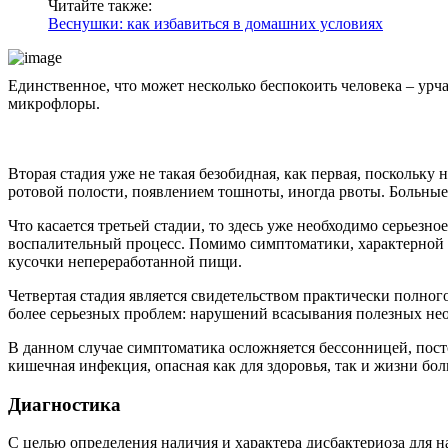
Читайте также:
Веснушки: как избавиться в домашних условиях
Единственное, что может несколько беспокоить человека – урч
микрофлоры.
Вторая стадия уже не такая безобидная, как первая, поскольку
ротовой полости, появлением тошноты, иногда рвоты. Больные 
Что касается третьей стадии, то здесь уже необходимо серьезн
воспалительный процесс. Помимо симптоматики, характерной 
кусочки непереработанной пищи.
Четвертая стадия является свидетельством практически полн
более серьезных проблем: нарушений всасывания полезных нео
В данном случае симптоматика осложняется бессонницей, пост
кишечная инфекция, опасная как для здоровья, так и жизни бол
Диагностика
С целью определения наличия и характера дисбактериоза для н