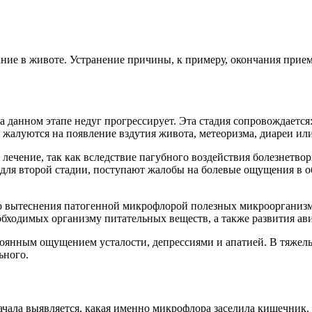
ание в животе. Устранение причины, к примеру, окончания прие
 на данном этапе недуг прогрессирует. Эта стадия сопровождаетс
жалуются на появление вздутия живота, метеоризма, диареи или
ое лечение, так как вследствие пагубного воздействия болезнет
для второй стадии, поступают жалобы на болевые ощущения в о
ого вытеснения патогенной микрофлорой полезных микроорганиз
бходимых организму питательных веществ, а также развития ав
оянным ощущением усталости, депрессиями и апатией. В тяжелых
ьного.
ачала выявляется, какая именно микрофлора заселила кишечник.