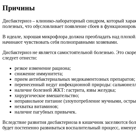
Причины
Дисбактериоз – клинико-лабораторный синдром, который харак
полезных, что обусловливает появление сбоев в функциониро
В идеале, хорошая микрофлора должна преобладать над плохой
начинают чувствовать себя полноправными хозяевами.
Дисбактериоз не является самостоятельной болезнью. Это скор
следует отнести:
резкое изменение рациона;
снижение иммунитета;
прием антибактериальных медикаментозных препаратов;
перенесенный недуг инфекционной природы: сальмонелле
наличие болезней ЖКТ: гастрита, язвы желудка;
хирургическое вмешательство;
неправильное питание (злоупотребление мучными, остр
нехватка витаминов;
наличие пагубных привычек.
Вследствие развития дисбактериоза в кишечник заселяются бо
будет постепенно развиваться воспалительный процесс, именуе