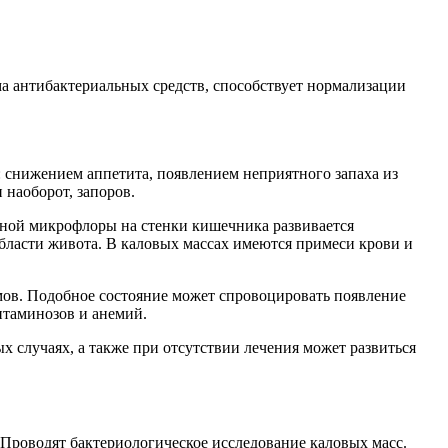
ма антибактериальных средств, способствует нормализации
я: снижением аппетита, появлением неприятного запаха из
 наоборот, запоров.
ворной микрофлоры на стенки кишечника развивается
бласти живота. В каловых массах имеются примеси крови и
мов. Подобное состояние может спровоцировать появление
итаминозов и анемий.
 случаях, а также при отсутствии лечения может развиться
 Проводят бактериологическое исследование каловых масс.