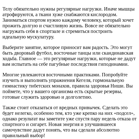
Телу обязательно нужны регулярные нагрузки. Иначе мышцы
атрофируются, а ткани хуже снабжаются кислородом.
Заниматься спортом нужно каждому человеку, который хочет
прожить долгую и счастливую жизнь. Вовсе не обязательно
нагружать себя в спортзале и стремиться построить
идеальную мускулатуру.
Выберите занятие, которое приносит вам радость. Это могут
быть дворовый футбол, восточные танцы или скандинавская
ходьба. Главное — это регулярные нагрузки, которые не дадут
вам испытать на себе пагубные последствия гиподинамии.
Многие увлекаются восточными практиками. Попробуйте
изучить и выполнять упражнения Кегеля, гормональную
гимнастику тибетских монахов, правила здоровья Ниши. Вы
поймете, что у вашего организма есть скрытые резервы,
готовые служить здоровью и долголетию.
Также стоит отказаться от вредных привычек. Сделать это
будет нелегко, особенно тем, кто уже крепко на них «подсел»,
однако результат вы заметите уже спустя пару недель отказа от
спиртного и сигарет. Новая энергия и улучшившееся
самочувствие дадут понять, что вы сделали абсолютно
правильный выбор!