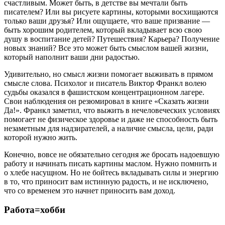
счастливым. Может быть, в детстве вы мечтали быть
писателем? Или вы рисуете картины, которыми восхищаются
только ваши друзья? Или ощущаете, что ваше призвание —
быть хорошим родителем, который вкладывает всю свою
душу в воспитание детей? Путешествия? Карьера? Получение
новых знаний? Все это может быть смыслом вашей жизни,
который наполнит ваши дни радостью.
Удивительно, но смысл жизни помогает выживать в прямом
смысле слова. Психолог и писатель Виктор Франкл волею
судьбы оказался в фашистском концентрационном лагере.
Свои наблюдения он резюмировал в книге «Сказать жизни
Да!». Франкл заметил, что выжить в нечеловеческих условиях
помогает не физическое здоровье и даже не способность быть
незаметным для надзирателей, а наличие смысла, цели, ради
которой нужно жить.
Конечно, вовсе не обязательно сегодня же бросать надоевшую
работу и начинать писать картины маслом. Нужно помнить и
о хлебе насущном. Но не бойтесь вкладывать силы и энергию
в то, что приносит вам истинную радость, и не исключено,
что со временем это начнет приносить вам доход.
Работа=хобби