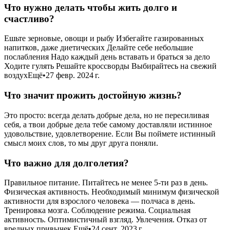
Что нужно делать чтобы жить долго и
счастливо?
Ешьте зерновые, овощи и рыбу Избегайте газированных
напитков, даже диетических Делайте себе небольшие
послабления Надо каждый день вставать и браться за дело
Ходите гулять Решайте кроссворды Выбирайтесь на свежий
воздухЕщё•27 февр. 2024 г.
Что значит прожить достойную жизнь?
Это просто: всегда делать добрые дела, но не пересиливая
себя, а твои добрые дела тебе самому доставляли истинное
удовольствие, удовлетворение. Если Вы поймете истинный
смысл моих слов, то мы друг друга поняли.
Что важно для долголетия?
Правильное питание. Питайтесь не менее 5-ти раз в день.
Физическая активность. Необходимый минимум физической
активности для взрослого человека — полчаса в день.
Тренировка мозга. Соблюдение режима. Социальная
активность. Оптимистичный взгляд. Увлечения. Отказ от
вредных привычек.Ещё•24 сент. 2023 г.