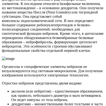
элементов. К последним относятся базофильные включения,
их местонахождение – в основании дендритов. Они получили
название вещества Ниссля (Nissi Granules) или тигроидной
субстанции. Она представляет собой
комплексы эндоплазматической сети. В них определяют
большое содержание рибонуклеопротеидов и белково-
полисахаридных соединений, необходимых для
синтетической функции нейронов. Кроме этого, в цитоплазме
перикариона обнаруживаются безмембранные белковые
образования – нейрофибриллы, формирующие цитоскелет
нейроцитов. Эти особенности строения обуславливают
функциональные свойства отдельной нервной клетки.
Органеллы и специфические элементы нейронов не
визуализируются под световым микроскопом. Для получения
изображения используются электронные технологии.
Отростки нейронов представлены двумя видами:
аксоном (или нейритом) – единственным образованием,
как правило, небольшого диаметра и мало ветвящимся.
Он ведет импульс от тела нейрона.
дендритами – множественными более толстыми и часто