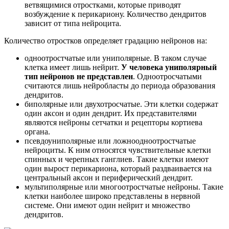
ветвящимися отростками, которые приводят
возбуждение к перикариону. Количество дендритов
зависит от типа нейроцита.
Количество отростков определяет градацию нейронов на:
одноотростчатые или униполярные. В таком случае
клетка имеет лишь нейрит.
У человека униполярный
тип нейронов не представлен
. Одноотросчатыми
считаются лишь нейробласты до периода образования
дендритов.
биполярные или двухотросчатые. Эти клетки содержат
один аксон и один дендрит. Их представителями
являются нейроны сетчатки и рецепторы кортиева
органа.
псевдоуниполярные или ложноодноотростчатые
нейроциты. К ним относятся чувствительные клетки
спинных и черепных ганглиев. Такие клетки имеют
один вырост перикариона, который раздваивается на
центральный аксон и периферический дендрит.
мультиполярные или многоотростчатые нейроны. Такие
клетки наиболее широко представлены в нервной
системе. Они имеют один нейрит и множество
дендритов.