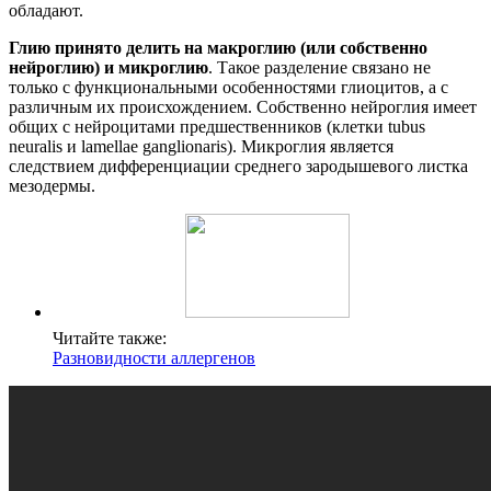
обладают.
Глию принято делить на макроглию (или собственно
нейроглию) и микроглию
. Такое разделение связано не
только с функциональными особенностями глиоцитов, а с
различным их происхождением. Собственно нейроглия имеет
общих с нейроцитами предшественников (клетки tubus
neuralis и lamellae ganglionaris). Микроглия является
следствием дифференциации среднего зародышевого листка
мезодермы.
Читайте также:
Разновидности аллергенов