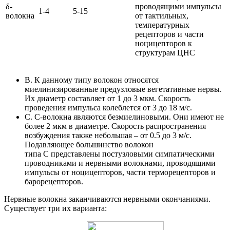
δ-
проводящими импульсы
1-4
5-15
волокна
от тактильных,
температурных
рецепторов и части
ноцицепторов к
структурам ЦНС
В. К данному типу волокон относятся
миелинизированные предузловые вегетативные нервы.
Их диаметр составляет от 1 до 3 мкм. Скорость
проведения импульса колеблется от 3 до 18 м/с.
С. С-волокна являются безмиелиновыми. Они имеют не
более 2 мкм в диаметре. Скорость распространения
возбуждения также небольшая – от 0.5 до 3 м/с.
Подавляющее большинство волокон
типа С представлены постузловыми симпатическими
проводниками и нервными волокнами, проводящими
импульсы от ноцицепторов, части терморецепторов и
барорецепторов.
Нервные волокна заканчиваются нервными окончаниями.
Существует три их варианта: