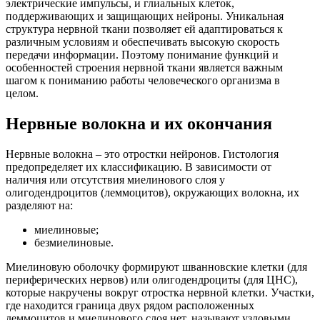
электрические импульсы, и глиальных клеток,
поддерживающих и защищающих нейроны. Уникальная
структура нервной ткани позволяет ей адаптироваться к
различным условиям и обеспечивать высокую скорость
передачи информации. Поэтому понимание функций и
особенностей строения нервной ткани является важным
шагом к пониманию работы человеческого организма в
целом.
Нервные волокна и их окончания
Нервные волокна – это отростки нейронов. Гистология
предопределяет их классификацию. В зависимости от
наличия или отсутствия миелинового слоя у
олигодендроцитов (леммоцитов), окружающих волокна, их
разделяют на:
миелиновые;
безмиелиновые.
Миелиновую оболочку формируют шванновские клетки (для
периферических нервов) или олигодендроциты (для ЦНС),
которые накручены вокруг отростка нервной клетки. Участки,
где находится граница двух рядом расположенных
леммоцитов и миелинового слоя нет, называют узловыми