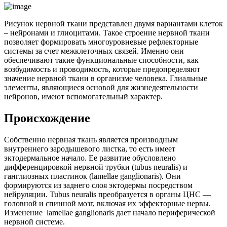
Рисунок нервной ткани представлен двумя вариантами клеток
– нейронами и глиоцитами. Такое строение нервной ткани
позволяет формировать многоуровневые рефлекторные
системы за счет межклеточных связей. Именно они
обеспечивают такие функциональные способности, как
возбудимость и проводимость, которые предопределяют
значение нервной ткани в организме человека. Глиальные
элементы, являющиеся основой для жизнедеятельности
нейронов, имеют вспомогательный характер.
Происхождение
Собственно нервная ткань является производным
внутреннего зародышевого листка, то есть имеет
эктодермальное начало. Ее развитие обусловлено
дифференцировкой нервной трубки (tubus neuralis) и
ганглиозных пластинок (lamellae ganglionaris). Они
формируются из заднего слоя эктодермы посредством
нейруляции. Tubus neuralis преобразуется в органы ЦНС —
головной и спинной мозг, включая их эффекторные нервы.
Изменение lamellae ganglionaris дает начало периферической
нервной системе.