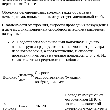
перехватами Ранвье.
Оболочка безмиелиновых волокон также образована
леммоцитами, однако на них отсутствует миелиновый слой.
В зависимости от строения, скорости проведения возбуждения
и других функциональных способностей волокна разделены
на группы:
А. Представлена миелиновыми волокнами. Однако
данная группа градируется в зависимости от диаметра
нервного волокна, а соответственно, и скорости
проведения импульса на четыре подкласса: α, β, γ, δ. Их
характеристика представлена в таблице.
Скорость
Диаметр,
Волокно
распространения
Функции
мкм
возбуждения, м/с
Проводят импульсы от
моторных зон ЦНС к
α-
поперечно-полосатой
12-22
70-120
волокна
скелетной мускулатуре и