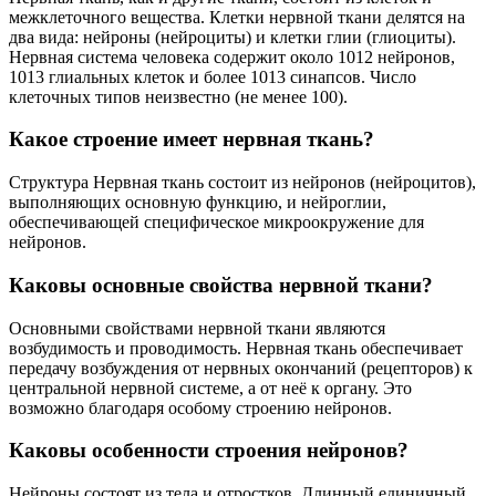
межклеточного вещества. Клетки нервной ткани делятся на
два вида: нейроны (нейроциты) и клетки глии (глиоциты).
Нервная система человека содержит около 1012 нейронов,
1013 глиальных клеток и более 1013 синапсов. Число
клеточных типов неизвестно (не менее 100).
Какое строение имеет нервная ткань?
Структура Нервная ткань состоит из нейронов (нейроцитов),
выполняющих основную функцию, и нейроглии,
обеспечивающей специфическое микроокружение для
нейронов.
Каковы основные свойства нервной ткани?
Основными свойствами нервной ткани являются
возбудимость и проводимость. Нервная ткань обеспечивает
передачу возбуждения от нервных окончаний (рецепторов) к
центральной нервной системе, а от неё к органу. Это
возможно благодаря особому строению нейронов.
Каковы особенности строения нейронов?
Нейроны состоят из тела и отростков. Длинный единичный