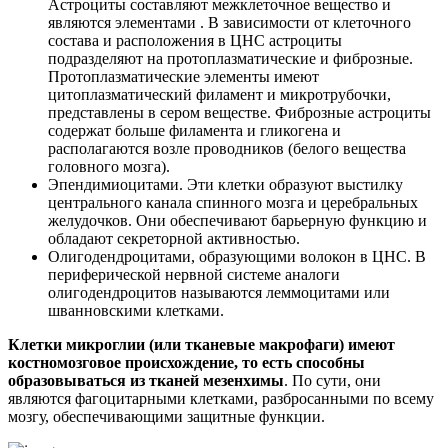
Астроциты составляют межклеточное вещество и
являются элементами . В зависимости от клеточного
состава и расположения в ЦНС астроциты
подразделяют на протоплазматические и фиброзные.
Протоплазматические элементы имеют
цитоплазматический филамент и микротрубочки,
представлены в сером веществе. Фиброзные астроциты
содержат больше филамента и гликогена и
располагаются возле проводников (белого вещества
головного мозга).
Эпендимиоцитами. Эти клетки образуют выстилку
центрального канала спинного мозга и церебральных
желудочков. Они обеспечивают барьерную функцию и
обладают секреторной активностью.
Олигодендроцитами, образующими волокон в ЦНС. В
периферической нервной системе аналоги
олигодендроцитов называются леммоцитами или
шванновскими клетками.
Клетки микроглии (или тканевые макрофаги) имеют
костномозговое происхождение, то есть способны
образовываться из тканей мезенхимы
. По сути, они
являются фагоцитарными клетками, разбросанными по всему
мозгу, обеспечивающими защитные функции.