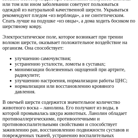
или том или ином заболевании советуют пользоваться
одеждой из натуральной качественной шерсти. Укрываться
рекомендуют пледом «из верблюда», а не синтетическим.
Спать лучше на подушке «из овцы», а дома ходить босиком по
шерстяному ковру.
Электростатическое поле, которое возникает при трении
волокон шерсти, оказывает положительное воздействие на
организм. Она способствует:
улучшению самочувствия;
устранению усталости, ломоты в суставах;
минимизации болезненных ощущений при артрите,
радикулите;
улучшению настроения, нормализации работы ЦНС;
нормализации или восстановлению кровяного
давления.
В овечьей шерсти содержится значительное количество
животного воска – ланолина. Его получают из воды, в
которой промывалась шкура животных. Ланолин обладает
противоаллергическими, противоотечными и
противовоспалительными свойствами и способствует
заживлению ран, восстановлению подвижности суставов и
поврежденных тканей, устранению воспалительных