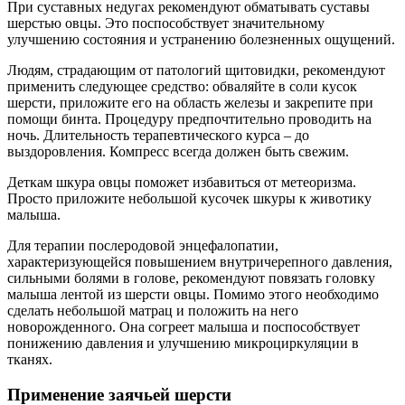
При суставных недугах рекомендуют обматывать суставы
шерстью овцы. Это поспособствует значительному
улучшению состояния и устранению болезненных ощущений.
Людям, страдающим от патологий щитовидки, рекомендуют
применить следующее средство: обваляйте в соли кусок
шерсти, приложите его на область железы и закрепите при
помощи бинта. Процедуру предпочтительно проводить на
ночь. Длительность терапевтического курса – до
выздоровления. Компресс всегда должен быть свежим.
Деткам шкура овцы поможет избавиться от метеоризма.
Просто приложите небольшой кусочек шкуры к животику
малыша.
Для терапии послеродовой энцефалопатии,
характеризующейся повышением внутричерепного давления,
сильными болями в голове, рекомендуют повязать головку
малыша лентой из шерсти овцы. Помимо этого необходимо
сделать небольшой матрац и положить на него
новорожденного. Она согреет малыша и поспособствует
понижению давления и улучшению микроциркуляции в
тканях.
Применение заячьей шерсти