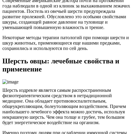
Современные американские доктора почти на протяжении
года наблюдали в одной из клиник за выхаживанием лежачих
пациентов. Постель из овечьей шерсти предупреждала
развитие пролежней. Обусловлено это особыми свойствами
шкуры, создающей равное давление на туловище и
уменьшающей повышенную влажность и трение.
Некоторые методы терапии патологий при помощи шерсти и
шкур животных, применяющиеся еще нашими предками,
сохранились и используются по сей день.
Шерсть овцы: лечебные свойства и
применение
Шерсть издревле является самым распространенным
физиотерапевтическим средством в нетрадиционной
медицине. Она обладает противовоспалительным,
общеукрепляющим, болеутоляющим воздействием. Причем
наибольшего лечебного эффекта можно достичь, используя
некрашеную шерсть. Чем она толще и грубее, тем большим
будет энергетическое воздействие на организм.
Именно поэтому людям при ослаблении иммунной системы