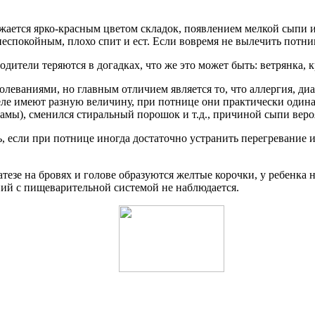
ажается ярко-красным цветом складок, появлением мелкой сыпи 
еспокойным, плохо спит и ест. Если вовремя не вылечить потниц
ители теряются в догадках, что же это может быть: ветрянка, к
леваниями, но главным отличием является то, что аллергия, диа
еле имеют разную величину, при потнице они практически одина
мы), сменился стиральный порошок и т.д., причиной сыпи вероя
, если при потнице иногда достаточно устранить перегревание и
атезе на бровях и голове образуются желтые корочки, у ребенка
ний с пищеварительной системой не наблюдается.