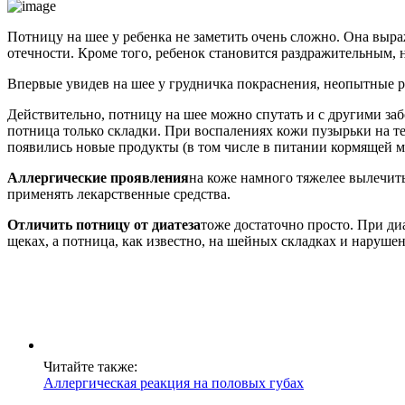
Потницу на шее у ребенка не заметить очень сложно. Она выр
отечности. Кроме того, ребенок становится раздражительным, н
Впервые увидев на шее у грудничка покраснения, неопытные род
Действительно, потницу на шее можно спутать и с другими забо
потница только складки. При воспалениях кожи пузырьки на т
появились новые продукты (в том числе в питании кормящей ма
Аллергические проявления
на коже намного тяжелее вылечить
применять лекарственные средства.
Отличить потницу от диатеза
тоже достаточно просто. При ди
щеках, а потница, как известно, на шейных складках и наруше
Читайте также:
Аллергическая реакция на половых губах