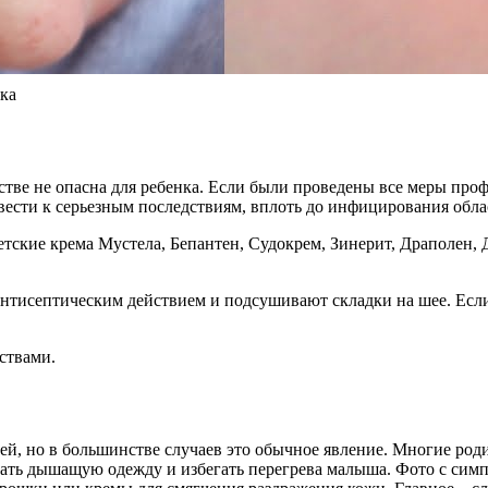
ка
ве не опасна для ребенка. Если были проведены все меры профил
ивести к серьезным последствиям, вплоть до инфицирования обл
детские крема Мустела, Бепантен, Судокрем, Зинерит, Драполен
тисептическим действием и подсушивают складки на шее. Если 
ствами.
ей, но в большинстве случаев это обычное явление. Многие род
ть дышащую одежду и избегать перегрева малыша. Фото с симп