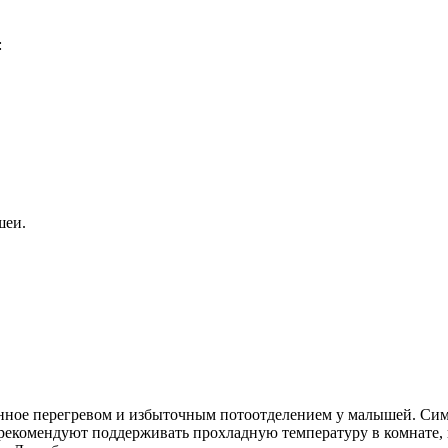
:
шеи.
ванное перегревом и избыточным потоотделением у малышей. С
 рекомендуют поддерживать прохладную температуру в комнате, и