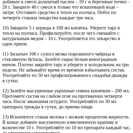
добавьте к смеси дольчатый паслен – 10 г и березовые почки –
20 г. Заварите 40 г смеси в только что вскипевшей воде –
литре. Отставьте средство в тепло на полчаса. Пейте по
четверти стакана лекарства каждые три часа.
10) Заварите 5 г корицы в 100 мл кипятка. Уберите тару в
тепло на полчаса. Профильтруйте, после чего смешайте с
натуральным медом – 10 г. Употребляется это лекарство в
один прием.
11) Засыпьте 100 г сухого мелко порезанного чабреца в
стеклянную бутыль. Залейте сырье белым виноградным
вином. Плотно закройте тару и уберите в холодильник на три
недели. Не забывайте время от времени взбалтывать состав.
Употребляйте по 50 мл профильтрованного снадобья дважды
в сутки.
12) Залейте высушенные укропные семена кипятком – 200 мл.
Протомите состав на слабом огне на протяжении четверти
часа. После закипания остудите. Употребляйте по 30 мл
препарата трижды в сутки, до приема пищи.
13) Вскипятите стакан молока с низким процентом жирности.
В конце добавьте высушенную измельченную крапиву в
количестве 10 г. Употребляйте по 10 мл препарата каждый час,
до улучшения самочувствия.