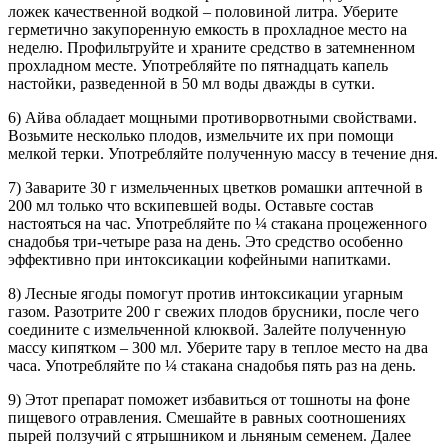
ложек качественной водкой – половиной литра. Уберите
герметично закупоренную емкость в прохладное место на
неделю. Профильтруйте и храните средство в затемненном
прохладном месте. Употребляйте по пятнадцать капель
настойки, разведенной в 50 мл воды дважды в сутки.
6) Айва обладает мощными противорвотными свойствами.
Возьмите несколько плодов, измельчите их при помощи
мелкой терки. Употребляйте полученную массу в течение дня.
7) Заварите 30 г измельченных цветков ромашки аптечной в
200 мл только что вскипевшей воды. Оставьте состав
настояться на час. Употребляйте по ¼ стакана процеженного
снадобья три-четыре раза на день. Это средство особенно
эффективно при интоксикации кофейными напитками.
8) Лесные ягоды помогут против интоксикации угарным
газом. Разотрите 200 г свежих плодов брусники, после чего
соедините с измельченной клюквой. Залейте полученную
массу кипятком – 300 мл. Уберите тару в теплое место на два
часа. Употребляйте по ¼ стакана снадобья пять раз на день.
9) Этот препарат поможет избавиться от тошноты на фоне
пищевого отравления. Смешайте в равных соотношениях
пырей ползучий с ятрышником и льняным семенем. Далее