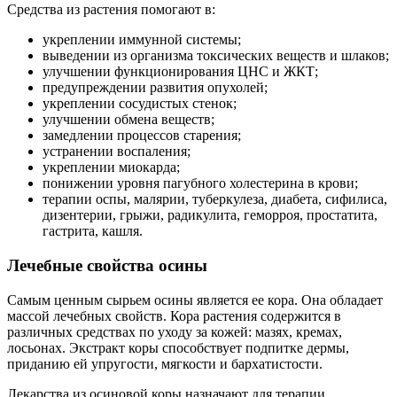
Средства из растения помогают в:
укреплении иммунной системы;
выведении из организма токсических веществ и шлаков;
улучшении функционирования ЦНС и ЖКТ;
предупреждении развития опухолей;
укреплении сосудистых стенок;
улучшении обмена веществ;
замедлении процессов старения;
устранении воспаления;
укреплении миокарда;
понижении уровня пагубного холестерина в крови;
терапии оспы, малярии, туберкулеза, диабета, сифилиса,
дизентерии, грыжи, радикулита, геморроя, простатита,
гастрита, кашля.
Лечебные свойства осины
Самым ценным сырьем осины является ее кора. Она обладает
массой лечебных свойств. Кора растения содержится в
различных средствах по уходу за кожей: мазях, кремах,
лосьонах. Экстракт коры способствует подпитке дермы,
приданию ей упругости, мягкости и бархатистости.
Лекарства из осиновой коры назначают для терапии