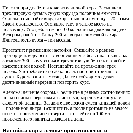
Полезен при диабете и квас из осиновой коры. Засыпьте в
трехлитровую бутыль сухую кору (до половины емкости).
Отдельно смешайте воду, сахар – стакан и сметану – 20 грамм.
Залейте жидкостью. Отставьте тару в теплое место на
полмесяца. Употребляйте по 100 мл напитка дважды на день.
Вечером долейте в банку 200 мл воды с ложечкой сахара.
Длительность курса – три месяца.
Простатит: применение настойки. Смешайте в равных
пропорциях кору осины с корневищем сабельника и калгана.
Засыпьте 300 грамм сырья в трехлитровую бутыль и залейте
качественной водкой. Настаивайте на протяжении трех
недель. Употребляйте по 20 капелек настойки трижды в
сутки. Курс терапии – месяц. Далее необходимо сделать
десятидневный перерыв и повторить курс.
Аденома: лечение сбором. Соедините в равных соотношениях
почки осины с березовыми листками, кореньями лопуха и
скорлупой лещины. Заварите две ложки смеси кипящей водой
– половиной литра. Вскипятите, а после протомите на малом
огне, на протяжении четверти часа. Пейте по 100 мл
процеженного напитка дважды на день.
Настойка коры осины: приготовление и