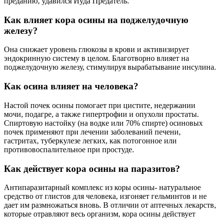
преданию, удавился Иуда Предатель.
Как влияет кора осины на поджелудочную
железу?
Она снижает уровень глюкозы в крови и активизирует
эндокринную систему в целом. Благотворно влияет на
поджелудочную железу, стимулируя вырабатывание инсулина.
Как осина влияет на человека?
Настой почек осины помогает при цистите, недержании
мочи, подагре, а также гипертрофии и опухоли простаты.
Спиртовую настойку (на водке или 70% спирте) осиновых
почек применяют при лечении заболеваний печени,
гастритах, туберкулезе легких, как потогонное или
противовоспалительное при простуде.
Как действует кора осины на паразитов?
Антипаразитарный комплекс из коры осины- натуральное
средство от глистов для человека, изгоняет гельминтов и не
дает им размножаться вновь. В отличии от аптечных лекарств,
которые отравляют весь организм, кора осины действует