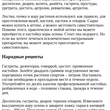
диспепсии, диареи, колита, диабета, гастрита, простуды,
уретрита, цистита, артрозов, ревматизма, артритов.
Листки, почки и кору растения используют, как правило, для
приготовления мазей, настоев, настоек и отваров. Сырье
можно купить в аптеке, а можно заготовить самостоятельно.
Помимо этого, практически в любой аптеке вы можете
приобрести и настойку коры осины. Стоит она недорого. Но
если вы хотите лечиться исключительно натуральным
препаратом, вы можете запросто приготовить ее
самостоятельно.
Народные рецепты
Гастриты, дизентерия, геморрой, цистит: применение
настойки. Залейте двадцать граммов подсушенных мелко
порезанных почек растения спиртом – литром. Настаивать
состав необходимо в прохладном месте в течение недели.
Употребляйте по десять капелек профильтрованной настойки,
разбавленных в воде – половине стакана, трижды в течение
дня.
Диспепсия, гастриты, диарея: терапия отваром. Измельчите
высушенную кору осины и заварите ложку сырья в кипящей
воде – 200 мл. Проварите состав 15 минут, а после дайте ему