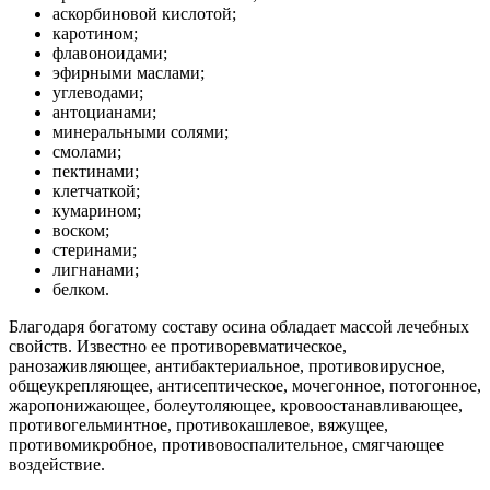
аскорбиновой кислотой;
каротином;
флавоноидами;
эфирными маслами;
углеводами;
антоцианами;
минеральными солями;
смолами;
пектинами;
клетчаткой;
кумарином;
воском;
стеринами;
лигнанами;
белком.
Благодаря богатому составу осина обладает массой лечебных
свойств. Известно ее противоревматическое,
ранозаживляющее, антибактериальное, противовирусное,
общеукрепляющее, антисептическое, мочегонное, потогонное,
жаропонижающее, болеутоляющее, кровоостанавливающее,
противогельминтное, противокашлевое, вяжущее,
противомикробное, противовоспалительное, смягчающее
воздействие.