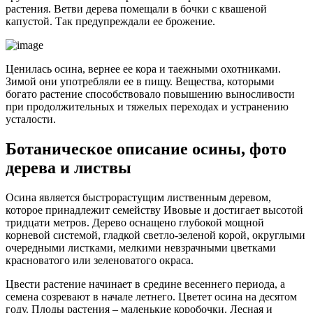
растения. Ветви дерева помещали в бочки с квашеной
капустой. Так предупреждали ее брожение.
Ценилась осина, вернее ее кора и таежными охотниками.
Зимой они употребляли ее в пищу. Вещества, которыми
богато растение способствовало повышению выносливости
при продолжительных и тяжелых переходах и устранению
усталости.
Ботаническое описание осины, фото
дерева и листвы
Осина является быстрорастущим лиственным деревом,
которое принадлежит семейству Ивовые и достигает высотой
тридцати метров. Дерево оснащено глубокой мощной
корневой системой, гладкой светло-зеленой корой, округлыми
очередными листками, мелкими невзрачными цветками
красноватого или зеленоватого окраса.
Цвести растение начинает в средине весеннего периода, а
семена созревают в начале летнего. Цветет осина на десятом
году. Плоды растения – маленькие коробочки. Лесная и