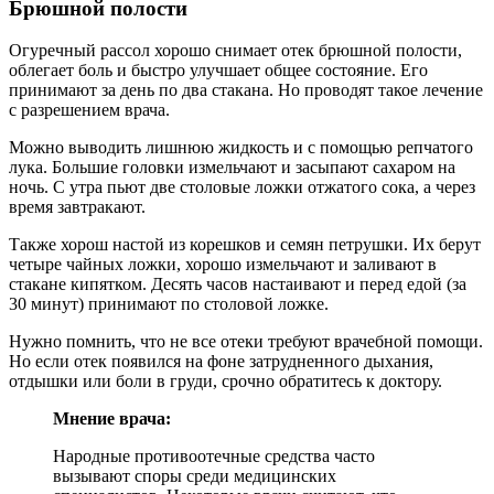
Брюшной полости
Огуречный рассол хорошо снимает отек брюшной полости,
облегает боль и быстро улучшает общее состояние. Его
принимают за день по два стакана. Но проводят такое лечение
с разрешением врача.
Можно выводить лишнюю жидкость и с помощью репчатого
лука. Большие головки измельчают и засыпают сахаром на
ночь. С утра пьют две столовые ложки отжатого сока, а через
время завтракают.
Также хорош настой из корешков и семян петрушки. Их берут
четыре чайных ложки, хорошо измельчают и заливают в
стакане кипятком. Десять часов настаивают и перед едой (за
30 минут) принимают по столовой ложке.
Нужно помнить, что не все отеки требуют врачебной помощи.
Но если отек появился на фоне затрудненного дыхания,
отдышки или боли в груди, срочно обратитесь к доктору.
Мнение врача:
Народные противоотечные средства часто
вызывают споры среди медицинских