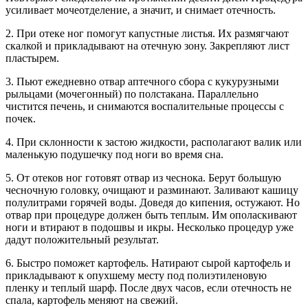
усиливает мочеотделение, а значит, и снимает отечность.
2. При отеке ног помогут капустные листья. Их размягчают
скалкой и прикладывают на отечную зону. Закрепляют лист
пластырем.
3. Пьют ежедневно отвар аптечного сбора с кукурузными
рыльцами (мочегонный) по полстакана. Параллельно
чистится печень, и снимаются воспалительные процессы с
почек.
4. При склонности к застою жидкости, располагают валик или
маленькую подушечку под ноги во время сна.
5. От отеков ног готовят отвар из чеснока. Берут большую
чесночную головку, очищают и разминают. Заливают кашицу
полулитрами горячей воды. Доведя до кипения, остужают. Но
отвар при процедуре должен быть теплым. Им ополаскивают
ноги и втирают в подошвы и икры. Несколько процедур уже
дадут положительный результат.
6. Быстро поможет картофель. Натирают сырой картофель и
прикладывают к опухшему месту под полиэтиленовую
пленку и теплый шарф. После двух часов, если отечность не
спала, картофель меняют на свежий.