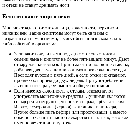
и отеки не станут донимать ноги.
Если отекают лицо и веки
Многие страдают от отеков лица, в частности, верхних и
нижних век. Такие симптомы могут быть связаны с
возрастными изменениями, а могут быть признаком каких-
либо событий в организме.
Заливают полулитрами воды две столовые ложки
семени льна и кипятят не более пятнадцати минут. Дают
отвару час настояться. Принимают по половине стакана,
добавляя для вкуса немного лимонного сока после еды.
Проводят курсом в пять дней, а если отеки не спадают,
продлевают прием до двух недель. При употреблении
льняного отвара улучшается и общее состояние.
Если имеется склонность к отекам, рекомендуют
употреблять мочегонные средства. Лучшими являются
сельдерей и петрушка, чеснок и спаржа, арбуз и тыква.
Из ягод: смородина (черная), земляника и виноград.
Нужно больше пить кефира или простокваши, а вместо
обычного чая пить настои лекарственных трав, которые
именно лечат причину отека.