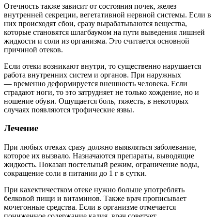
Отечность также зависит от состояния почек, желез
внутренней секреции, вегетативной нервной системы. Если в
них происходят сбои, сразу вырабатываются вещества,
которые становятся шлагбаумом на пути выведения лишней
жидкости и соли из организма. Это считается основной
причиной отеков.
Если отеки возникают внутри, то существенно нарушается
работа внутренних систем и органов. При наружных
— временно деформируется внешность человека. Если
страдают ноги, то это затрудняет не только хождение, но и
ношение обуви. Ощущается боль, тяжесть, в некоторых
случаях появляются трофические язвы.
Лечение
При любых отеках сразу должно выявляться заболевание,
которое их вызвало. Назначаются препараты, выводящие
жидкость. Показан постельный режим, ограничение воды,
сокращение соли в питании до 1 г в сутки.
При кахектичестком отеке нужно больше употреблять
белковой пищи и витаминов. Также врач прописывает
мочегонные средства. Если в организме отмечается
пониженное содержание калия, врач советует