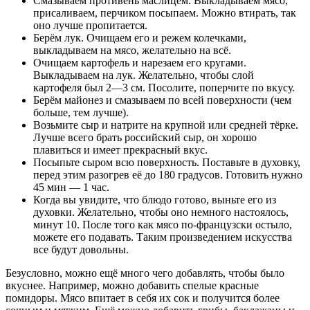
Смазываем противень маслицем. Выкладываем мясо,
присаливаем, перчиком посыпаем. Можно втирать, так
оно лучше пропитается.
Берём лук. Очищаем его и режем колечками,
выкладываем на мясо, желательно на всё.
Очищаем картофель и нарезаем его кругами.
Выкладываем на лук. Желательно, чтобы слой
картофеля был 2—3 см. Посолите, поперчите по вкусу.
Берём майонез и смазываем по всей поверхности (чем
больше, тем лучше).
Возьмите сыр и натрите на крупной или средней тёрке.
Лучше всего брать российский сыр, он хорошо
плавиться и имеет прекрасный вкус.
Посыпьте сыром всю поверхность. Поставьте в духовку,
перед этим разогрев её до 180 градусов. Готовить нужно
45 мин — 1 час.
Когда вы увидите, что блюдо готово, выньте его из
духовки. Желательно, чтобы оно немного настоялось,
минут 10. После того как мясо по-французски остыло,
можете его подавать. Таким произведением искусства
все будут довольны.
Безусловно, можно ещё много чего добавлять, чтобы было
вкуснее. Например, можно добавить спелые красные
помидоры. Мясо впитает в себя их сок и получится более