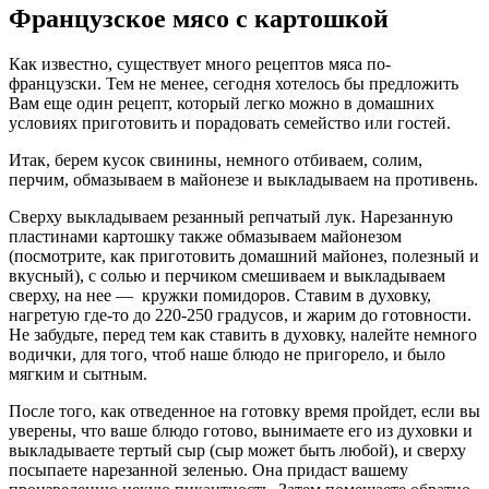
Французское мясо с картошкой
Как известно, существует много рецептов мяса по-
французски. Тем не менее, сегодня хотелось бы предложить
Вам еще один рецепт, который легко можно в домашних
условиях приготовить и порадовать семейство или гостей.
Итак, берем кусок свинины, немного отбиваем, солим,
перчим, обмазываем в майонезе и выкладываем на противень.
Сверху выкладываем резанный репчатый лук. Нарезанную
пластинами картошку также обмазываем майонезом
(посмотрите,
как приготовить домашний майонез
, полезный и
вкусный), с солью и перчиком смешиваем и выкладываем
сверху, на нее — кружки помидоров. Ставим в духовку,
нагретую где-то до 220-250 градусов, и жарим до готовности.
Не забудьте, перед тем как ставить в духовку, налейте немного
водички, для того, чтоб наше блюдо не пригорело, и было
мягким и сытным.
После того, как отведенное на готовку время пройдет, если вы
уверены, что ваше блюдо готово, вынимаете его из духовки и
выкладываете тертый сыр (сыр может быть любой), и сверху
посыпаете нарезанной зеленью. Она придаст вашему