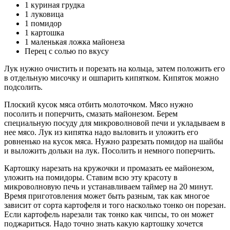
1 куриная грудка
1 луковица
1 помидор
1 картошка
1 маленькая ложка майонеза
Перец с солью по вкусу
Лук нужно очистить и порезать на кольца, затем положить его
в отдельную мисочку и ошпарить кипятком. Кипяток можно
подсолить.
Плоский кусок мяса отбить молоточком. Мясо нужно
посолить и поперчить, смазать майонезом. Берем
специальную посуду для микроволновой печи и укладываем в
нее мясо. Лук из кипятка надо выловить и уложить его
ровненько на кусок мяса. Нужно разрезать помидор на шайбы
и выложить дольки на лук. Посолить и немного поперчить.
Картошку нарезать на кружочки и промазать ее майонезом,
уложить на помидоры. Ставим всю эту красоту в
микроволновую печь и устанавливаем таймер на 20 минут.
Время приготовления может быть разным, так как многое
зависит от сорта картофеля и того насколько тонко он порезан.
Если картофель нарезали так тонко как чипсы, то он может
поджариться. Надо точно знать какую картошку хочется