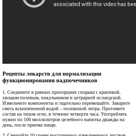
Рецепты лекарств для нормализации
функционирования надпочечников
1. Соедините в равных пропорциях спорыш с крапивой,
хвощом полевым, пикульником и цетрарией исландской.
Измельчите компоненты и тщательно перемешайте. Заварите
смесь вскипяченной водой – половиной литра. Протомите
состав на тихом огне, в течение четверти часа. Употреблять
нужно по 100 миллилитров целебного напитка дважды на
день, после приема пищи.
2. Смешайте 10 грамм высушенных измельченных листков