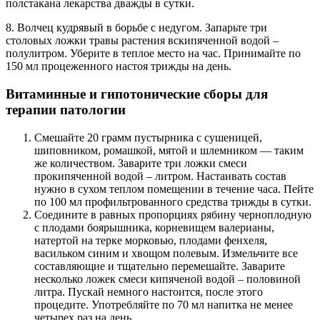
полстакана лекарства дважды в сутки.
8. Волчец кудрявый в борьбе с недугом. Запарьте три
столовых ложки травы растения вскипяченной водой –
полулитром. Уберите в теплое место на час. Принимайте по
150 мл процеженного настоя трижды на день.
Витаминные и гипотонические сборы для
терапии патологии
Смешайте 20 грамм пустырника с сушеницей,
шиповником, ромашкой, мятой и шлемником — таким
же количеством. Заварите три ложки смеси
прокипяченной водой – литром. Настаивать состав
нужно в сухом теплом помещении в течение часа. Пейте
по 100 мл профильтрованного средства трижды в сутки.
Соедините в равных пропорциях рябину черноплодную
с плодами боярышника, корневищем валерианы,
натертой на терке морковью, плодами фенхеля,
васильком синим и хвощом полевым. Измельчите все
составляющие и тщательно перемешайте. Заварите
несколько ложек смеси кипяченой водой – половиной
литра. Пускай немного настоится, после этого
процедите. Употребляйте по 70 мл напитка не менее
четырех раз на день.