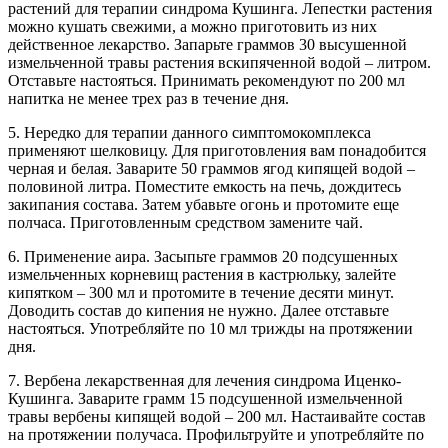
растений для терапии синдрома Кушинга. Лепестки растения
можно кушать свежими, а можно приготовить из них
действенное лекарство. Запарьте граммов 30 высушенной
измельченной травы растения вскипяченной водой – литром.
Отставьте настояться. Принимать рекомендуют по 200 мл
напитка не менее трех раз в течение дня.
5. Нередко для терапии данного симптомокомплекса
применяют шелковицу. Для приготовления вам понадобится
черная и белая. Заварите 50 граммов ягод кипящей водой –
половиной литра. Поместите емкость на печь, дождитесь
закипания состава. Затем убавьте огонь и протомите еще
полчаса. Приготовленным средством замените чай.
6. Применение аира. Засыпьте граммов 20 подсушенных
измельченных корневищ растения в кастрюльку, залейте
кипятком – 300 мл и протомите в течение десяти минут.
Доводить состав до кипения не нужно. Далее отставьте
настояться. Употребляйте по 10 мл трижды на протяжении
дня.
7. Вербена лекарственная для лечения синдрома Иценко-
Кушинга. Заварите грамм 15 подсушенной измельченной
травы вербены кипящей водой – 200 мл. Настаивайте состав
на протяжении получаса. Профильтруйте и употребляйте по