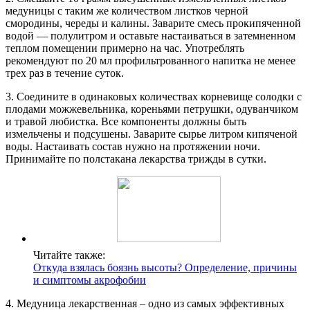
медуницы с таким же количеством листков черной
смородины, череды и калины. Заварите смесь прокипяченной
водой — полулитром и оставьте настаиваться в затемненном
теплом помещении примерно на час. Употреблять
рекомендуют по 20 мл профильтрованного напитка не менее
трех раз в течение суток.
3. Соедините в одинаковых количествах корневище солодки с
плодами можжевельника, кореньями петрушки, одуванчиком
и травой любистка. Все компоненты должны быть
измельчены и подсушены. Заварите сырье литром кипяченой
воды. Настаивать состав нужно на протяжении ночи.
Принимайте по полстакана лекарства трижды в сутки.
Читайте также:
Откуда взялась боязнь высоты? Определение, причины
и симптомы акрофобии
4. Медуница лекарственная – одно из самых эффективных