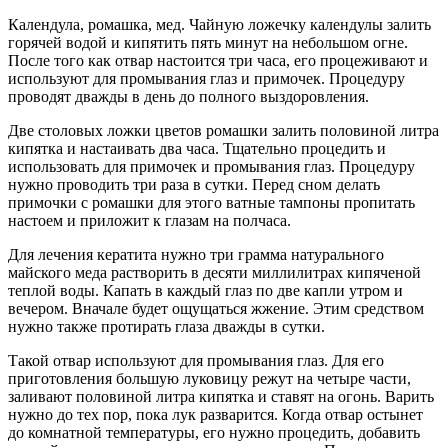
Календула, ромашка, мед. Чайную ложечку календулы залить
горячей водой и кипятить пять минут на небольшом огне.
После того как отвар настоится три часа, его процеживают и
используют для промывания глаз и примочек. Процедуру
проводят дважды в день до полного выздоровления.
Две столовых ложки цветов ромашки залить половиной литра
кипятка и настаивать два часа. Тщательно процедить и
использовать для примочек и промывания глаз. Процедуру
нужно проводить три раза в сутки. Перед сном делать
примочки с ромашки для этого ватные тампоны пропитать
настоем и приложит к глазам на полчаса.
Для лечения кератита нужно три грамма натурального
майского меда растворить в десяти миллилитрах кипяченой
теплой воды. Капать в каждый глаз по две капли утром и
вечером. Вначале будет ощущаться жжение. Этим средством
нужно также протирать глаза дважды в сутки.
Такой отвар используют для промывания глаз. Для его
приготовления большую луковицу режут на четыре части,
заливают половиной литра кипятка и ставят на огонь. Варить
нужно до тех пор, пока лук разварится. Когда отвар остынет
до комнатной температуры, его нужно процедить, добавить