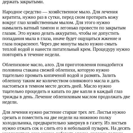
держать закрытыми.
Народное средство — хозяйственное мыло. Для лечения
кератита, нужно раз в сутки, перед сном протирать кожу
вокруг глаз хозяйственным мылом. Для этого нужно
намылить ватный тампон и легонько провести по закрытым
глазам. Это нужно делать аккуратно, чтобы не допустить
попадания мыла в глаза, иначе будет ощущаться жжение и
глаза покраснеют. Через две минуты мыло нужно смыть
теплой водой и нанести питательный крем. Процедуру нужно
повторять в течение недели.
Облепиховое масло, алоэ. Для приготовления понадобится
половина стакана свежей облепихи, которую нужно
тщательно промыть кипяченой водой и размять. Залить
облепиху таким же количеством оливкового масла и дать
настояться в темном месте десять дней. Масло нужно
тщательно процедить и капать по две капли в каждый глаз
трижды в день. Лечение облепиховым маслом продолжать две
недели.
Для лечения нужно растение старше трех лет. Листья нужно
срезать и поместить на две недели на нижнюю полку
холодильника, предварительно завернув в газету. Из листьев
нужно отжать сок и слить его в небольшой пузырек. На десять