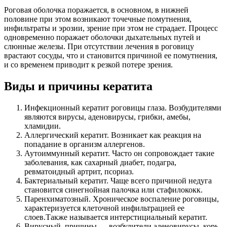
Роговая оболочка поражается, в основном, в нижней
половине при этом возникают точечные помутнения,
инфильтраты и эрозии, зрение при этом не страдает. Процесс
одновременно поражает оболочки дыхательных путей и
слюнные железы. При отсутствии лечения в роговицу
врастают сосуды, что и становится причиной ее помутнения,
и со временем приводит к резкой потере зрения.
Виды и причины кератита
Инфекционный кератит роговицы глаза. Возбудителями
являются вирусы, аденовирусы, грибки, амебы,
хламидии.
Аллергический кератит. Возникает как реакция на
попадание в организм аллергенов.
Аутоиммунный кератит. Часто он сопровождает такие
заболевания, как сахарный диабет, подагра,
ревматоидный артрит, псориаз.
Бактериальный кератит. Чаще всего причиной недуга
становится синегнойная палочка или стафилококк.
Паренхиматозный. Хроническое воспаление роговицы,
характеризуется клеточной инфильтрацией ее
слоев.Также называется интерстициальный кератит.
Вирусный. причины — возбудители аденовирусы, корь,