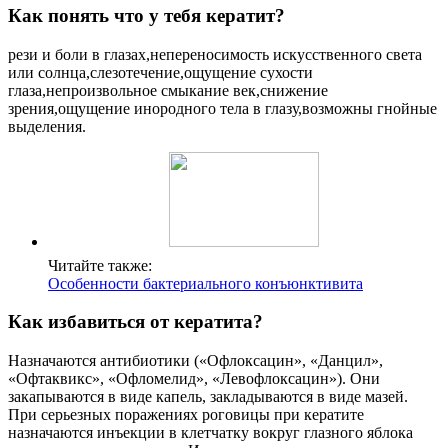
Как понять что у тебя кератит?
рези и боли в глазах,непереносимость искусственного света
или солнца,слезотечение,ощущение сухости
глаза,непроизвольное смыкание век,снижение
зрения,ощущение инородного тела в глазу,возможны гнойные
выделения.
Читайте также:
Особенности бактериального конъюнктивита
Как избавиться от кератита?
Назначаются антибиотики («Офлоксацин», «Данцил»,
«Офтаквикс», «Офломелид», «Левофлоксацин»). Они
закапываются в виде капель, закладываются в виде мазей.
При серьезных поражениях роговицы при кератите
назначаются инъекции в клетчатку вокруг глазного яблока