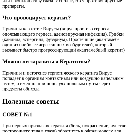
или в конъюнктиву глаза. Используются противовирусные
препараты.
Что провоцирует кератит?
Причины кератита: Вирусы (вирус простого герпеса,
опоясывающего герпеса, аденовирусная инфекция). Грибки
(кандида, аспергилл, фузариум). Простейшие (акантамеба –
один из наиболее агрессивных возбудителей, который
вызывает быстро прогрессирующий акантамебный кератит)
Можно ли заразиться Кератитом?
Причины и патогенез герпетического кератита Вирус
попадает в организм контактным или воздушно-капельным
путем, а именно: при поцелуях половым путем через
предметы обихода
Полезные советы
СОВЕТ №1
При первых признаках кератита (боль, покраснение, чувство
постороннего тела в глазу) обратитесь к офтальмологу для