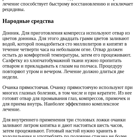
лечение способствует быстрому восстановлению и исключает
рецидивы.
Народные средства
Донник. Для приготовления компресса используют отвар из
цветов донника. Для этого двадцать грамм цветов заливают
водой, которой понадобиться сто миллилитров и кипятят в
течение четверти часа на небольшом огне. Отвар должен
остыть до комфортной температуры, затем его процеживают.
Салфетку из хлопчатобумажной ткани нужно пропитать
отваром и прикладывать к глазам на полчаса. Процедуру
повторяют утром и вечером. Лечение должно длиться две
недели.
Очанка прямостоячая. Очанку прямостоячую используют при
многих глазных болезнях, в том числе и при кератите. Из нее
готовят отвар для промывания глаз, компрессов, примочек и
для приема внутрь. Наиболее эффективно комплексное
лечение.
Для внутреннего применения три столовых ложки очанки
заливают литром кипятка и дают настояться шесть часов,
затем процеживают. Готовый настой нужно хранить в
холодильнике и употреблять по половине стакана не более