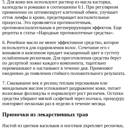
5. Для кожи век используют раствор из масла касторки,
календулы и ромашки в соотношении 6:1. При регулярном
применении он оптимизирует клеточный обмен, улучшает
отток лимфы и крови, предотвращает воспалительные
процессы. Это проявляется противоотечным,
противовоспалительным и регенерирующим эффектом. Еще
рецепты в статье «Народные противоотечные средства«.
6. Репейное масло не менее эффективное средство, которое
используется для оздоровления волос. Сочетание его с
коньяком и вазелином придает насыщенный цвет и густоту
ослабленным ресничкам. Для приготовления средства берут
по десертной ложке каждого компонента, тщательно
перемешивают и настаивают в течение дня. Применяют
ежедневно до появления стойкого положительного результата.
7. Смазывание век и ресниц теплым персиковым или
миндальным маслом успокаивает раздражение кожи, питает
волосяные фолликулы и нормализует рост ресничек. Остатки
средства убирают мягкой салфеткой через полчаса, процедуру
повторяют несколько раз в неделю в течение месяца.
Примочки из лекарственных трав
Настой из цветков васильков и ноготков укрепляет реснички,