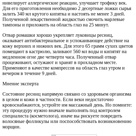
нивелирует аллергические реакции, улучшает трофику век.
Для его приготовления необходимо 2 десертные ложки сырья
залить 340 мл крутого кипятка и настоять не менее 3 дней.
Полученной лекарственной жидкостью смочить марлевые
тампоны и приложить на область глаз на 25 минут.
Отвар ромашки хорошо укрепляет луковицы ресниц,
оказывает антибактериальное и успокаивающее действие на
кожу верхних и нижних век. Для этого 65 грамм сухих цветов
помещают в кастрюлю, заливают 560 мл воды и кипятят на
медленном огне две четверти часа. Полученный отвар
процеживают, остужают и хранят в прохладном месте.
Применяют в качестве компрессов на область глаз утром и
вечером в течение 9 дней.
Мнение эксперта
Состояние ресниц напрямую связано со здоровьем организма
в целом и кожи в частности. Если веки недостаточно
кровоснабжаются, устройте им массажный день. Но помните:
эту процедуру нужно вначале выполнять под контролем
специалиста (косметолога), иначе вы рискуете повредить
волосяные фолликулы или поспособствовать возникновению
морщин.