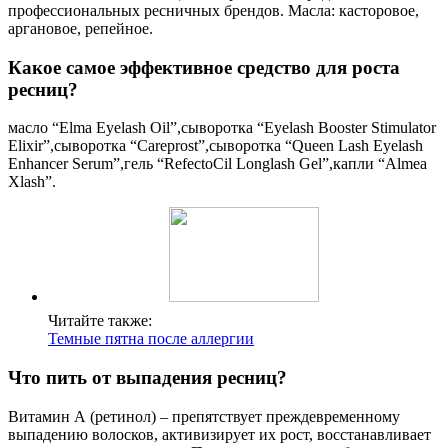
профессиональных ресничных брендов. Масла: касторовое,
аргановое, репейное.
Какое самое эффективное средство для роста
ресниц?
масло “Elma Eyelash Oil”,сыворотка “Eyelash Booster Stimulator
Elixir”,сыворотка “Careprost”,сыворотка “Queen Lash Eyelash
Enhancer Serum”,гель “RefectoCil Longlash Gel”,капли “Almea
Xlash”.
Читайте также:
Темные пятна после аллергии
Что пить от выпадения ресниц?
Витамин А (ретинол) – препятствует преждевременному
выпадению волосков, активизирует их рост, восстанавливает