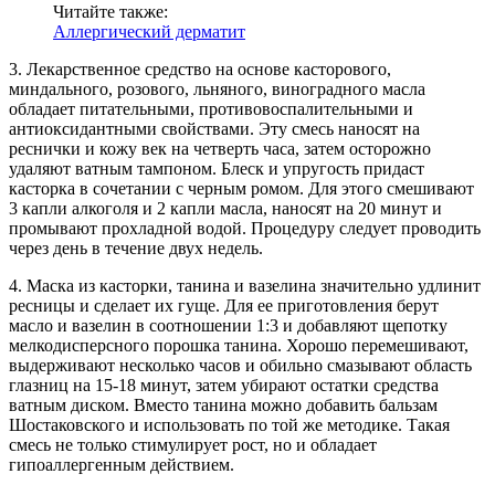
Читайте также:
Аллергический дерматит
3. Лекарственное средство на основе касторового,
миндального, розового, льняного, виноградного масла
обладает питательными, противовоспалительными и
антиоксидантными свойствами. Эту смесь наносят на
реснички и кожу век на четверть часа, затем осторожно
удаляют ватным тампоном. Блеск и упругость придаст
касторка в сочетании с черным ромом. Для этого смешивают
3 капли алкоголя и 2 капли масла, наносят на 20 минут и
промывают прохладной водой. Процедуру следует проводить
через день в течение двух недель.
4. Маска из касторки, танина и вазелина значительно удлинит
ресницы и сделает их гуще. Для ее приготовления берут
масло и вазелин в соотношении 1:3 и добавляют щепотку
мелкодисперсного порошка танина. Хорошо перемешивают,
выдерживают несколько часов и обильно смазывают область
глазниц на 15-18 минут, затем убирают остатки средства
ватным диском. Вместо танина можно добавить бальзам
Шостаковского и использовать по той же методике. Такая
смесь не только стимулирует рост, но и обладает
гипоаллергенным действием.