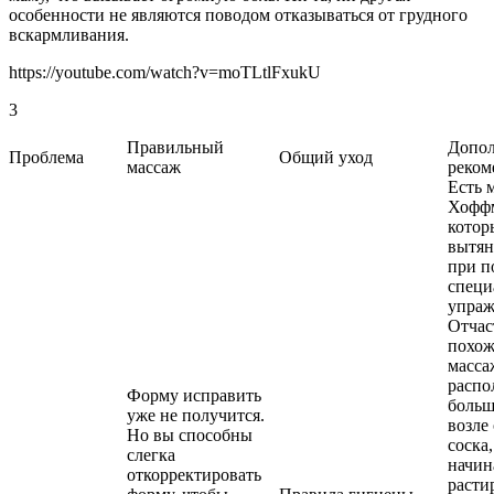
особенности не являются поводом отказываться от грудного
вскармливания.
https://youtube.com/watch?v=moTLtlFxukU
3
Правильный
Допо
Проблема
Общий уход
массаж
реком
Есть 
Хофф
котор
вытян
при 
специ
упраж
Отчас
похож
масса
распо
Форму исправить
больш
уже не получится.
возле
Но вы способны
соска,
слегка
начин
откорректировать
раст