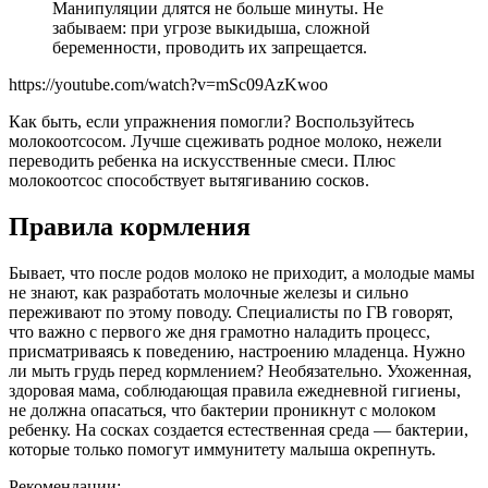
Манипуляции длятся не больше минуты. Не
забываем: при угрозе выкидыша, сложной
беременности, проводить их запрещается.
https://youtube.com/watch?v=mSc09AzKwoo
Как быть, если упражнения помогли? Воспользуйтесь
молокоотсосом. Лучше сцеживать родное молоко, нежели
переводить ребенка на искусственные смеси. Плюс
молокоотсос способствует вытягиванию сосков.
Правила кормления
Бывает, что после родов молоко не приходит, а молодые мамы
не знают, как разработать молочные железы и сильно
переживают по этому поводу. Специалисты по ГВ говорят,
что важно с первого же дня грамотно наладить процесс,
присматриваясь к поведению, настроению младенца. Нужно
ли мыть грудь перед кормлением? Необязательно. Ухоженная,
здоровая мама, соблюдающая правила ежедневной гигиены,
не должна опасаться, что бактерии проникнут с молоком
ребенку. На сосках создается естественная среда — бактерии,
которые только помогут иммунитету малыша окрепнуть.
Рекомендации: