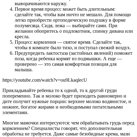
выворачиваются наружу.
Первое время процесс может быть длительным:
сделайте так, чтобы вам ничто не мешало. Для помощи
легко приобрести ортопедическую подушку в форме
полумесяца. Сидя, лежа — выбирайте сами. При
желании обопритесь о подлокотник, спинку дивана или
кресла.
Процесс кормления — святое время. Сделайте так,
чтобы в комнате было тихо, и поступал свежий воздух.
Предупредить лактостаза (застойных явлений) поможет
поза, когда ребенка кормят из подмышки. А еще —
проверено — это самая комфортная позиция для
малыша.
https://youtube.com/watch?v=ou9LkaqlecU
Прикладывайте ребенка то к одной, то к другой груди
попеременно. Так и молоко будет приходить равномерно и
дите получит нужные порции: верхнее молоко водянистое, и
нижнее, богатое жирами и необходимыми питательными
элементами.
Многие мамочки интересуются: чем обрабатывать грудь перед
кормлением? Специалисты говорят, что дополнительная
обработка не требуется. Даже самые безобидные крема, мази