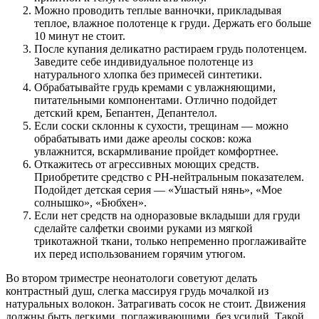
Можно проводить теплые ванночки, прикладывая
теплое, влажное полотенце к груди. Держать его больше
10 минут не стоит.
После купания деликатно растираем грудь полотенцем.
Заведите себе индивидуальное полотенце из
натурального хлопка без примесей синтетики.
Обрабатывайте грудь кремами с увлажняющими,
питательными компонентами. Отлично подойдет
детский крем, Бепантен, Депантелол.
Если соски склонны к сухости, трещинам — можно
обрабатывать ими даже ареолы сосков: кожа
увлажнится, вскармливание пройдет комфортнее.
Откажитесь от агрессивных моющих средств.
Приобретите средство с РН-нейтральным показателем.
Подойдет детская серия — «Ушастый нянь», «Мое
солнышко», «Бюбхен».
Если нет средств на одноразовые вкладыши для груди
сделайте салфетки своими руками из мягкой
трикотажной ткани, только непременно проглаживайте
их перед использованием горячим утюгом.
Во втором триместре неонатологи советуют делать
контрастный душ, слегка массируя грудь мочалкой из
натуральных волокон. Затрагивать сосок не стоит. Движения
должны быть легкими, поглаживающими, без усилий. Такой