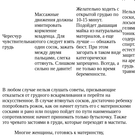
Желательно ходить с
Нельз
Массажные
открытой грудью по
соски,
движения должны
10-15 минут.
лосьо
имитировать
Подойдет дышащая
гелям
кормление
майка из натуральных
тоник
Чересчур
младенца. Для
материалов, а еще
содер
чувствительная
этого следует взять
лучше — обнажать
спирт
грудь
один сосок, зажать
бюст. При этом
естес
между двумя
загорать в таком виде
защит
пальцами, слегка
категорически
на ар
оттянуть. Слишком
запрещено. Всегда, а
грудь
сильно не давите!
не только во время
травм
беременности.
В любом случае нельзя слушать советы, призывающие
отказаться от грудного вскармливания и перейти на
искусственное. В случае втянутых сосков, достаточно ребенку
попробовать рожок, как он начнет путать его с материнскими
сосками и рано или поздно пойдет по пути наименьшего
сопротивления: начнет принимать только бутылочку. Также
это чревато застоями в груди, которые переходят в маститы.
Многие женщины, готовясь к материнству,