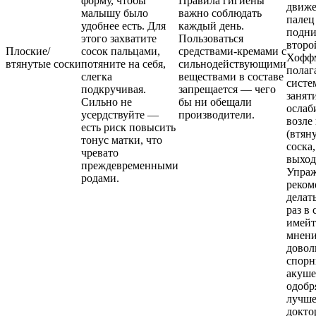
форму, чтобы
Правила гигиены
движе
малышу было
важно соблюдать
палец
удобнее есть. Для
каждый день.
подни
этого захватите
Пользоваться
второ
Плоские/
сосок пальцами,
средствами-кремами с
Хофф
втянутые соски
потяните на себя,
сильнодействующими
полага
слегка
веществами в составе
систе
подкручивая.
запрещается — чего
занят
Сильно не
бы ни обещали
ослаб
усердствуйте —
производители.
возле
есть риск повысить
(втян
тонус матки, что
соска,
чревато
выход
преждевременными
Упра
родами.
реком
делат
раз в 
имейт
мнени
довол
спорн
акуше
одобр
лучше
докто