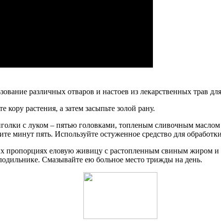
зование различных отваров и настоев из лекарственных трав дл
кору растения, а затем засыпьте золой рану.
голки с луком – пятью головками, топленым сливочным маслом
ите минут пять. Используйте остуженное средство для обработк
ых пропорциях еловую живицу с растопленным свиным жиром и п
лодильнике. Смазывайте ею больное место трижды на день.