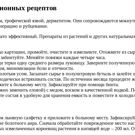
ионных рецептов
 трофической язвой, дерматитом. Они сопровождаются мокнути
нерацию и рубцевание.
зато эффективный. Препараты из растений и других натуральны
ко картошин, промойте, очистите и измельчите. Отожмите из сы
забинтуйте. Меняйте повязки каждые четыре часа.
 терки одну среднего размера луковицу. Заверните полученную
оя, минимизации боли и отечности.
олотым усом. Засыпьте сырье в полулитровую бутыль и залейте 
одически встряхивать состав. По истечении месяца процедите ж
жите к больному месту. Зафиксируйте при помощи бинта.
о заменить еловой) с медом, воском и качественной водкой. Пос
те состав в удобную для хранения емкость и поместите в холоди
м льняную салфетку и приложите к больному месту. Зафиксируй
е болотного аира. Сначала обработайте поврежденное место нас
х измельченных корневищ растения в кипящей воде – 200 мл. От