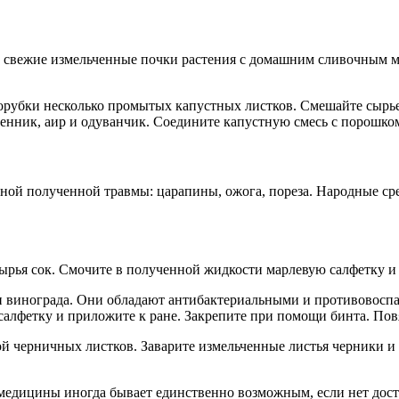
е свежие измельченные почки растения с домашним сливочным 
орубки несколько промытых капустных листков. Смешайте сырье
ник, аир и одуванчик. Соедините капустную смесь с порошком 
нной полученной травмы: царапины, ожога, пореза. Народные ср
сырья сок. Смочите в полученной жидкости марлевую салфетку и
и винограда. Они обладают антибактериальными и противовосп
салфетку и приложите к ране. Закрепите при помощи бинта. Пов
й черничных листков. Заварите измельченные листья черники и 
медицины иногда бывает единственно возможным, если нет дост