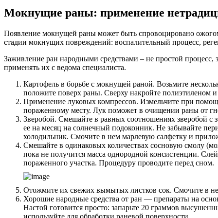
Мокнущие раны: применение нетрадиц
Появление мокнущей раны может быть спровоцировано ожогом,
стадии мокнущих повреждений: воспалительный процесс, реге
Заживление ран народными средствами – не простой процесс, 
применять их с ведома специалиста.
Картофель в борьбе с мокнущей раной. Возьмите несколь
положите поверх раны. Сверху накройте полиэтиленом и 
Применение луковых компрессов. Измельчите при помощи
пораженному месту. Лук поможет в очищении раны от гн
Зверобой. Смешайте в равных соотношениях зверобой с з
ее на месяц на солнечный подоконник. Не забывайте пери
холодильник. Смочите в нем марлевую салфетку и прило
Смешайте в одинаковых количествах сосновую смолу (можн
пока не получится масса однородной консистенции. Слей
пораженного участка. Процедуру проводите перед сном.
Отожмите их свежих вымытых листков сок. Смочите в не
Хорошие народные средства от ран — препараты на основ
Настой готовится просто: запарьте 20 граммов высушенны
используйте для обработки раневой поверхности.