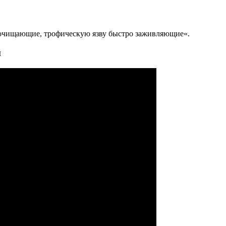
у очищающие, трофическую язву быстро заживляющие«.
й