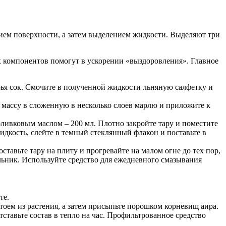
ем поверхности, а затем выделением жидкости. Выделяют три
х компонентов помогут в ускорении «выздоровления». Главное
рья сок. Смочите в полученной жидкости льняную салфетку и
 массу в сложенную в несколько слоев марлю и приложите к
оливковым маслом – 200 мл. Плотно закройте тару и поместите
идкость, слейте в темный стеклянный флакон и поставьте в
тавьте тару на плиту и прогревайте на малом огне до тех пор,
льник. Используйте средство для ежедневного смазывания
те.
тоем из растения, а затем присыпьте порошком корневищ аира.
ставьте состав в тепло на час. Профильтрованное средство