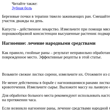
Читайте также:
Зубная боль
Березовые почки в терапии тяжело заживающих ран. Смешайт
участок дважды на день.
Капуста – действенное лекарство. Измельчите при помощи мяс
порошкообразной консистенции высушенные растения: подмарен
Нагноение: лечение народными средствами
Как правило, гнойные раны – результат неправильно обработа
поврежденное место. Эффективные рецепты в этой статье.
Возьмите свежие листки сирени, измельчите их. Отожмите из 
Не менее действенны в борьбе с нагноившимися ранами листк
кровотечения. Измельчите сырье. Выложите массу на льняную 
Для обработки больного места рекомендуют использовать насто
на протяжении часа.
Если возникло нагноение раны, лечение средствами народной 