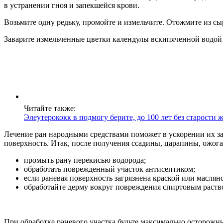
в устранении гноя и запекшейся крови.
Возьмите одну редьку, промойте и измельчите. Отожмите из сы
Заварите измельченные цветки календулы вскипяченной водой –
Читайте также:
Элеутерококк в подмогу берите, до 100 лет без старости 
Лечение ран народными средствами поможет в ускорении их за
поверхность. Итак, после получения ссадины, царапины, ожога
промыть рану перекисью водорода;
обработать поврежденный участок антисептиком;
если раневая поверхность загрязнена краской или маслян
обработайте дерму вокруг повреждения спиртовым раств
При обработке раневого участка будьте максимально осторожны