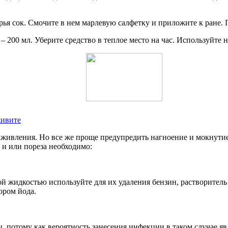
рья сок. Смочите в нем марлевую салфетку и приложите к ране. 
 200 мл. Уберите средство в теплое место на час. Используйте 
живите
живления. Но все же проще предупредить нагноение и мокнутие
 и или пореза необходимо:
ой жидкостью используйте для их удаления бензин, растворитель 
ором йода.
, потому как вероятность занесения инфекции в таком случае яв