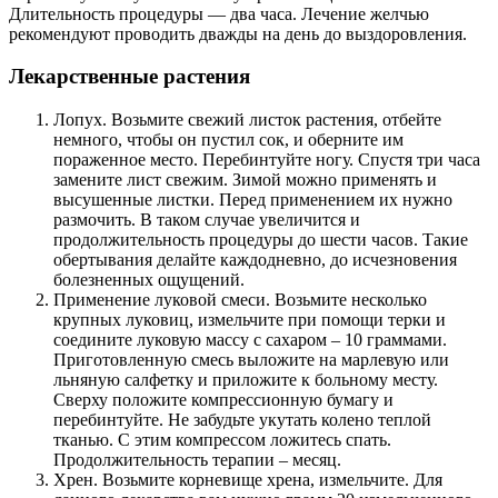
Длительность процедуры — два часа. Лечение желчью
рекомендуют проводить дважды на день до выздоровления.
Лекарственные растения
Лопух. Возьмите свежий листок растения, отбейте
немного, чтобы он пустил сок, и оберните им
пораженное место. Перебинтуйте ногу. Спустя три часа
замените лист свежим. Зимой можно применять и
высушенные листки. Перед применением их нужно
размочить. В таком случае увеличится и
продолжительность процедуры до шести часов. Такие
обертывания делайте каждодневно, до исчезновения
болезненных ощущений.
Применение луковой смеси. Возьмите несколько
крупных луковиц, измельчите при помощи терки и
соедините луковую массу с сахаром – 10 граммами.
Приготовленную смесь выложите на марлевую или
льняную салфетку и приложите к больному месту.
Сверху положите компрессионную бумагу и
перебинтуйте. Не забудьте укутать колено теплой
тканью. С этим компрессом ложитесь спать.
Продолжительность терапии – месяц.
Хрен. Возьмите корневище хрена, измельчите. Для