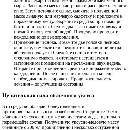
данного лекарства вам нужно грамм 20 измельченного
сырья. Засыпьте смесь в кастрюлю и распарьте на малом
огне. Затем истолките сырье, смочите в полученной
массе льняную или марлевую салфетку и приложите к
пораженному месту. Закрепите средство при помощи
бинта или платка. Спустя два часа снимите повязку и
промойте ногу теплой водой. Процедуру проводите
каждодневно до выздоровления.
Применение чеснока. Возьмите две головки чеснока,
очистите, измельчите и соедините с половиной литра
яблочного уксуса. Перелейте состав в темную
стеклянную емкость и отставьте настаиваться в
затемненном помещении на протяжении двух недель.
Втирайте приготовленное средство в пораженное место
каждодневно. После нанесения препарата колено
необходимо помассировать. Продолжительность
лечения – до улучшения состояния.
Целительная сила яблочного уксуса
Это средство обладает болеутоляющим и
противовоспалительным воздействием. Соедините 10 мл
яблочного уксуса с таким же количеством меда, тщательно
перемешайте состав. Полученную уксусно-медовую массу
соедините с 200 мл прокипяченной несколько остуженной