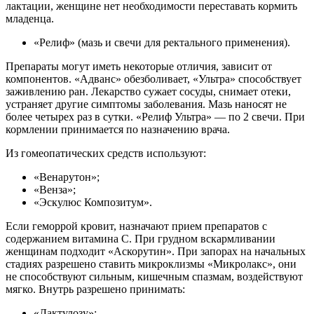
лактации, женщине нет необходимости переставать кормить
младенца.
«Релиф» (мазь и свечи для ректального применения).
Препараты могут иметь некоторые отличия, зависит от
компонентов. «Адванс» обезболивает, «Ультра» способствует
заживлению ран. Лекарство сужает сосуды, снимает отеки,
устраняет другие симптомы заболевания. Мазь наносят не
более четырех раз в сутки. «Релиф Ультра» — по 2 свечи. При
кормлении принимается по назначению врача.
Из гомеопатических средств используют:
«Венарутон»;
«Венза»;
«Эскулюс Композитум».
Если геморрой кровит, назначают прием препаратов с
содержанием витамина C. При грудном вскармливании
женщинам подходит «Аскорутин». При запорах на начальных
стадиях разрешено ставить микроклизмы «Микролакс», они
не способствуют сильным, кишечным спазмам, воздействуют
мягко. Внутрь разрешено принимать:
«Лактулозу»;