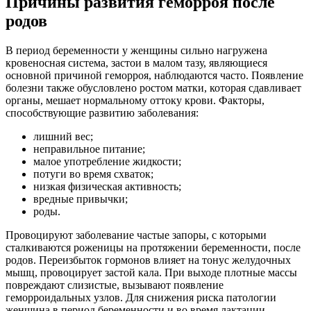
Причины развития геморроя после
родов
В период беременности у женщины сильно нагружена
кровеносная система, застои в малом тазу, являющиеся
основной причиной геморроя, наблюдаются часто. Появление
болезни также обусловлено ростом матки, которая сдавливает
органы, мешает нормальному оттоку крови. Факторы,
способствующие развитию заболевания:
лишний вес;
неправильное питание;
малое употребление жидкости;
потуги во время схваток;
низкая физическая активность;
вредные привычки;
роды.
Провоцируют заболевание частые запоры, с которыми
сталкиваются роженицы на протяжении беременности, после
родов. Переизбыток гормонов влияет на тонус желудочных
мышц, провоцирует застой кала. При выходе плотные массы
повреждают слизистые, вызывают появление
геморроидальных узлов. Для снижения риска патологии
женщина в период беременности и во время лактации,