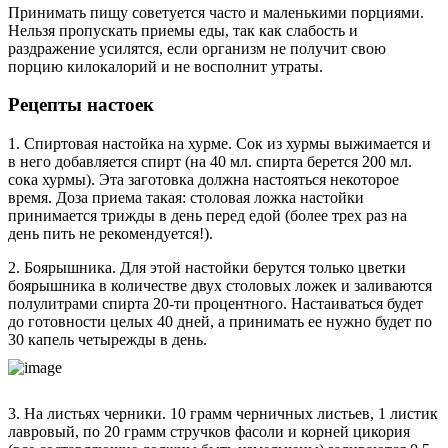
Принимать пищу советуется часто и маленькими порциями.
Нельзя пропускать приемы еды, так как слабость и
раздражение усилятся, если организм не получит свою
порцию килокалорий и не восполнит утраты.
Рецепты настоек
1. Спиртовая настойка на хурме. Сок из хурмы выжимается и
в него добавляется спирт (на 40 мл. спирта берется 200 мл.
сока хурмы). Эта заготовка должна настояться некоторое
время. Доза приема такая: столовая ложка настойки
принимается трижды в день перед едой (более трех раз на
день пить не рекомендуется!).
2. Боярышника. Для этой настойки берутся только цветки
боярышника в количестве двух столовых ложек и заливаются
полулитрами спирта 20-ти процентного. Настаиваться будет
до готовности целых 40 дней, а принимать ее нужно будет по
30 капель четырежды в день.
3. На листьях черники. 10 грамм черничных листьев, 1 листик
лавровый, по 20 грамм стручков фасоли и корней цикория