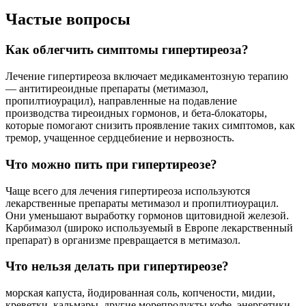
Частые вопросы
Как облегчить симптомы гипертиреоза?
Лечение гипертиреоза включает медикаментозную терапию
— антитиреоидные препараты (метимазол,
пропилтиоурацил), направленные на подавление
производства тиреоидных гормонов, и бета-блокаторы,
которые помогают снизить проявление таких симптомов, как
тремор, учащенное сердцебиение и нервозность.
Что можно пить при гипертиреозе?
Чаще всего для лечения гипертиреоза используются
лекарственные препараты метимазол и пропилтиоурацил.
Они уменьшают выработку гормонов щитовидной железой.
Карбимазол (широко используемый в Европе лекарственный
препарат) в организме превращается в метимазол.
Что нельзя делать при гипертиреозе?
морская капуста, йодированная соль, копчености, мидии,
креветки, кальмары, другие морепродукты,кофе, энергетики,