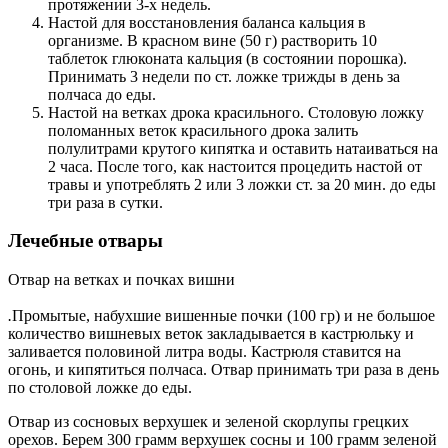
протяжении 3-х недель.
Настой для восстановления баланса кальция в
организме. В красном вине (50 г) растворить 10
таблеток глюконата кальция (в состоянии порошка).
Принимать 3 недели по ст. ложке трижды в день за
полчаса до еды.
Настой на ветках дрока красильного. Столовую ложку
поломанных веток красильного дрока залить
полулитрами крутого кипятка и оставить натаиваться на
2 часа. После того, как настоится процедить настой от
травы и употреблять 2 или 3 ложки ст. за 20 мин. до еды
три раза в сутки.
Лечебные отвары
Отвар на ветках и почках вишни
.
Промытые, набухшие вишенные почки (100 гр) и не большое
количество вишневых веток закладывается в кастрюльку и
заливается половиной литра воды. Кастрюля ставится на
огонь, и кипятиться полчаса. Отвар принимать три раза в день
по столовой ложке до еды.
Отвар из сосновых верхушек и зеленой скорлупы грецких
орехов. Берем 300 грамм верхушек сосны и 100 грамм зеленой