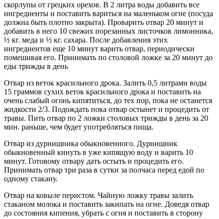
скорлупы от грецких орехов. В 2 литра воды добавить все
ингредиенты и поставить вариться на маленьком огне (посуда
должна быть плотно закрыта). Проварить отвар 20 минут и
добавить в него 10 свежих порезанных листочков лимонника,
½ кг. меда и ½ кг. сахара. После добавления этих
ингредиентов еще 10 минут варить отвар, периодически
помешивая его. Принимать по столовой ложке за 20 минут до
еды трижды в день
Отвар из веток красильного дрока. Залить 0,5 литрами воды
15 граммов сухих веток красильного дрока и поставить на
очень слабый огонь кипятиться, до тех пор, пока не останется
жидкости 2/3. Подождать пока отвар остынет и процедить от
травы. Пить отвар по 2 ложки столовых трижды в день за 20
мин. раньше, чем будет употребляться пища.
Отвар из дурнишника обыкновенного. Дурнишник
обыкновенный кинуть в уже кипящую воду и варить 10
минут. Готовому отвару дать остыть и процедить его.
Принимать отвар три раза в сутки за полчаса перед едой по
одному стакану.
Отвар на ковыле перистом. Чайную ложку травы залить
стаканом молока и поставить закипать на огне. Доведя отвар
до состояния кипения, убрать с огня и поставить в сторону