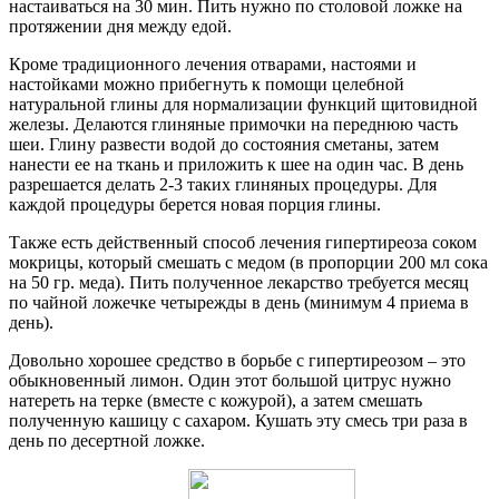
настаиваться на 30 мин. Пить нужно по столовой ложке на
протяжении дня между едой.
Кроме традиционного лечения отварами, настоями и
настойками можно прибегнуть к помощи целебной
натуральной глины для нормализации функций щитовидной
железы. Делаются глиняные примочки на переднюю часть
шеи. Глину развести водой до состояния сметаны, затем
нанести ее на ткань и приложить к шее на один час. В день
разрешается делать 2-3 таких глиняных процедуры. Для
каждой процедуры берется новая порция глины.
Также есть действенный способ лечения гипертиреоза соком
мокрицы, который смешать с медом (в пропорции 200 мл сока
на 50 гр. меда). Пить полученное лекарство требуется месяц
по чайной ложечке четырежды в день (минимум 4 приема в
день).
Довольно хорошее средство в борьбе с гипертиреозом – это
обыкновенный лимон. Один этот большой цитрус нужно
натереть на терке (вместе с кожурой), а затем смешать
полученную кашицу с сахаром. Кушать эту смесь три раза в
день по десертной ложке.