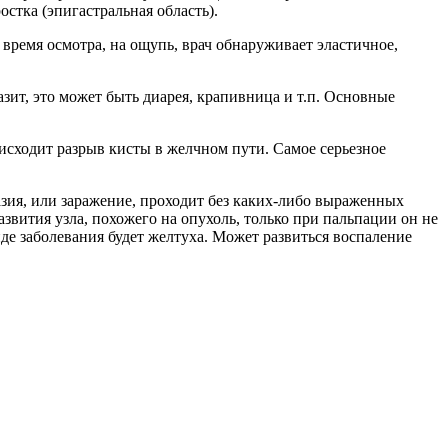
стка (эпигастральная область).
время осмотра, на ощупь, врач обнаруживает эластичное,
азит, это может быть диарея, крапивница и т.п. Основные
исходит разрыв кисты в желчном пути. Самое серьезное
вазия, или заражение, проходит без каких-либо выраженных
звития узла, похожего на опухоль, только при пальпации он не
де заболевания будет желтуха. Может развиться воспаление