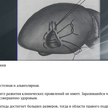
ения
стозная и альвеолярная.
его развития клинических проявлений не имеет. Заразившийся че
я совершенно здоровым.
атида достигнет больших размеров, тогда в области правого под