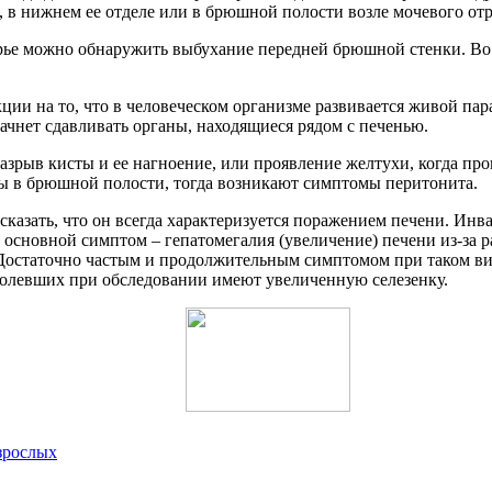
 в нижнем ее отделе или в брюшной полости возле мочевого отро
ерье можно обнаружить выбухание передней брюшной стенки. Во 
кции на то, что в человеческом организме развивается живой пар
начнет сдавливать органы, находящиеся рядом с печенью.
зрыв кисты и ее нагноение, или проявление желтухи, когда про
ы в брюшной полости, тогда возникают симптомы перитонита.
 сказать, что он всегда характеризуется поражением печени. Ин
основной симптом – гепатомегалия (увеличение) печени из-за ра
. Достаточно частым и продолжительным симптомом при таком ви
олевших при обследовании имеют увеличенную селезенку.
взрослых