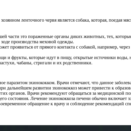
хозяином ленточного червя является собака, которая, поедая мя
шей части это пораженные органы диких животных, тех, которые 
в ходе производства меховой одежды.
жет проявиться от прямого контакта с собакой, например, через 
щи и фрукты, которые идут в пищу, открытые источники воды, 
астухи, чабаны, стригали и их родственники.
ное паразитом эхинококком. Врачи отмечают, что данное заболев
 при дальнейшем развитии эхинококкоз может привести к образо
гих органов. Врачи рекомендуют обращаться за медицинской по
его состояния. Лечение эхинококкоза печени обычно включает 
воевременное обращение к врачу и соблюдение рекомендаций сп