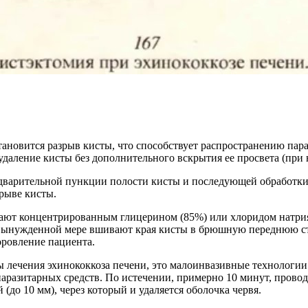
тановится разрыв кисты, что способствует распространению па
 удаление кисты без дополнительного вскрытия ее просвета (при
едварительной пункции полости кисты и последующей обработки
рыве кисты.
вают концентрированным глицерином (85%) или хлоридом натрия 
 вынужденной мере вшивают края кисты в брюшную переднюю сте
оровление пациента.
ы лечения эхинококкоза печени, это малоинвазивные технологии
аразитарных средств. По истечении, примерно 10 минут, провод
 (до 10 мм), через который и удаляется оболочка червя.