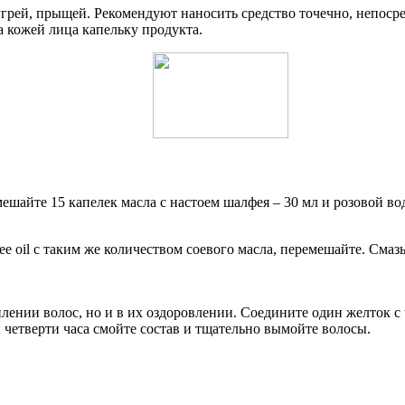
угрей, прыщей. Рекомендуют наносить средство точечно, непоср
а кожей лица капельку продукта.
ешайте 15 капелек масла с настоем шалфея – 30 мл и розовой в
ree oil с таким же количеством соевого масла, перемешайте. Сма
ении волос, но и в их оздоровлении. Соедините один желток с te
 четверти часа смойте состав и тщательно вымойте волосы.