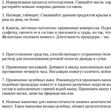
2. Нормализация процесса потоотделения. Смешайте масла: пар
растирайте кожные покровы данным составом.
3. Насморк, гайморит. Смазывайте данным продуктом крылья н
раза на день, не более.
4. Кашель, легочные патологии: применение компрессов. Подогр
салфетку, смочите ее в составе и приложите к груди, но так, 
Желательно полежать немного. Длительность процедуры – час.
5. Приготовление средства, способствующего устранению боле
раствор для ополаскивания ротовой полости дважды в сутки.
6. Применение ингаляций. Добавьте в миску, наполненную кип
протяжении четверти часа. Ингаляции помогут излечить любое
7. Применение целебных ванн. Рекомендуется принимать ванны 
подобные процедуры помогут в терапии различных недугов кож
состав в наполненную горячей водой ванну. Принимать ванну н
смажьте виски, запястья эфирным маслом.
8. Ножные ванночки для снятия отечности нижних конечностей. 
минут. Такие ванночки весьма целебны, облают антисептичес