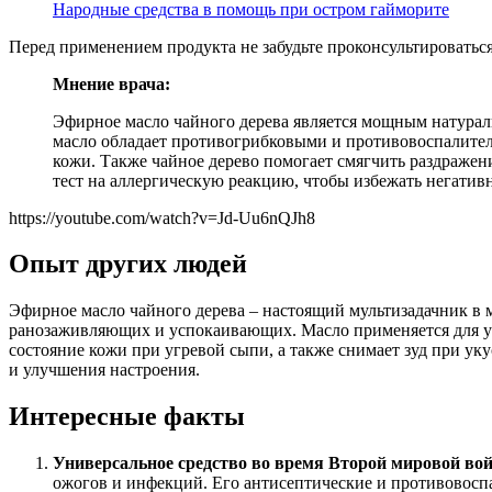
Народные средства в помощь при остром гайморите
Перед применением продукта не забудьте проконсультироваться 
Мнение врача:
Эфирное масло чайного дерева является мощным натурал
масло обладает противогрибковыми и противовоспалител
кожи. Также чайное дерево помогает смягчить раздражен
тест на аллергическую реакцию, чтобы избежать негатив
https://youtube.com/watch?v=Jd-Uu6nQJh8
Опыт других людей
Эфирное масло чайного дерева – настоящий мультизадачник в 
ранозаживляющих и успокаивающих. Масло применяется для уход
состояние кожи при угревой сыпи, а также снимает зуд при ук
и улучшения настроения.
Интересные факты
Универсальное средство во время Второй мировой во
ожогов и инфекций. Его антисептические и противовоспа