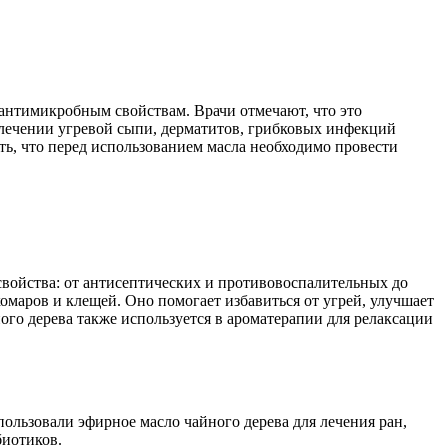
антимикробным свойствам. Врачи отмечают, что это
лечении угревой сыпи, дерматитов, грибковых инфекций
ть, что перед использованием масла необходимо провести
свойства: от антисептических и противовоспалительных до
омаров и клещей. Оно помогает избавиться от угрей, улучшает
ного дерева также используется в ароматерапии для релаксации
ользовали эфирное масло чайного дерева для лечения ран,
биотиков.