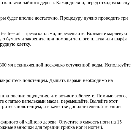
ю каплями чайного дерева. Каждодневно, перед отходом ко сну
уры будет вполне достаточно. Процедуру нужно проводить три
ea tree oil – тремя каплями, перемешайте. Возьмите марлевую
нную бумагу и закрепите при помощи теплого платка или шарфа.
рудную клетку.
 300 мл вскипяченной несколько остуженной воды. Используйте
 накройтесь полотенцем. Дышать парами необходимо на
зникновении ощущения, что вот-вот заболеете. Помимо этого,
е с пятью капельками масла, перемешайте. Вылейте этот
тритесь полотенцем, и в качестве дополнительной терапии
фирного oil чайного дерева. Опустите в емкость ноги на 15
жные ванночки для терапии грибка ног и ногтей.