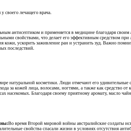
у своего лечащего врача.
ьным антисептиком и применяется в медицине благодаря своим 
ьными свойствами, что делает его эффективным средством при 
ия кожи, ускорить заживление ран и устранить зуд. Важно помни
ных последствий.
мире натуральной косметики. Люди отмечают его удивительные 
а за кожей лица, волосами, ногтями, а также как средство от к
усах насекомых. Благодаря своему приятному аромату, масло чай
йны:
Во время Второй мировой войны австралийские солдаты исп
лительные свойства спасали жизни в условиях отсутствия анти