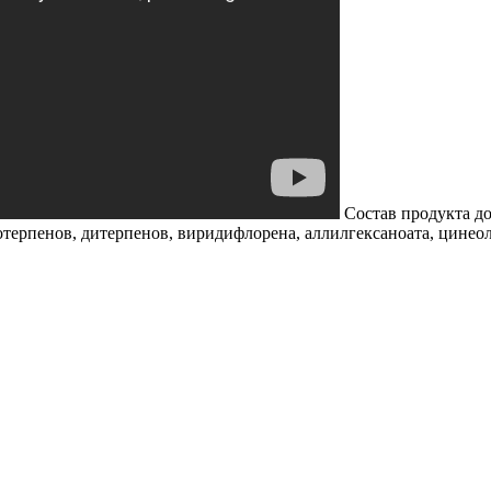
Состав продукта до
терпенов, дитерпенов, виридифлорена, аллилгексаноата, цинеол