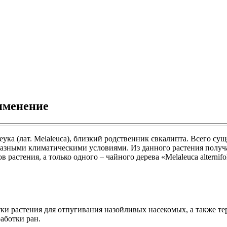
рименение
ка (лат. Melaleuca), близкий родственник євкалипта. Всего суще
разными климатическими условиями. Из данного растения получаю
растения, а только одного – чайного дерева «Меlaleuca alternifol
ки растения для отпугивания назойливых насекомых, а также те
аботки ран.