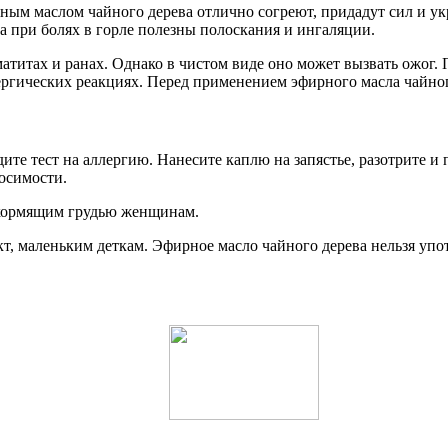
рным маслом чайного дерева отлично согреют, придадут сил и у
 а при болях в горле полезны полоскания и ингаляции.
титах и ранах. Однако в чистом виде оно может вызвать ожог. 
ергических реакциях. Перед применением эфирного масла чайно
ите тест на аллергию. Нанесите каплю на запястье, разотрите и 
осимости.
и кормящим грудью женщинам.
кт, маленьким деткам. Эфирное масло чайного дерева нельзя упот