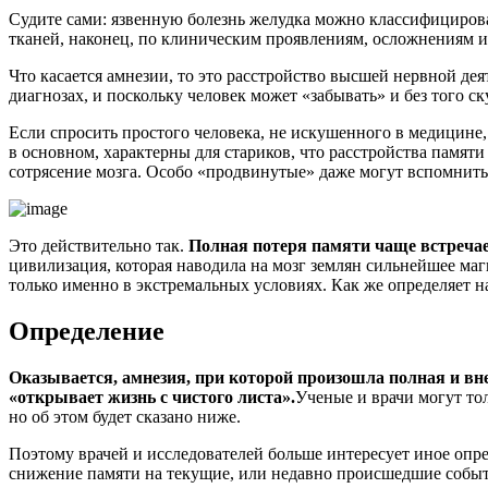
Судите сами: язвенную болезнь желудка можно классифицирова
тканей, наконец, по клиническим проявлениям, осложнениям и
Что касается амнезии, то это расстройство высшей нервной дея
диагнозах, и поскольку человек может «забывать» и без того с
Если спросить простого человека, не искушенного в медицине, 
в основном, характерны для стариков, что расстройства памяти
сотрясение мозга. Особо «продвинутые» даже могут вспомнить, 
Это действительно так.
Полная потеря памяти чаще встречае
цивилизация, которая наводила на мозг землян сильнейшее маг
только именно в экстремальных условиях. Как же определяет на
Определение
Оказывается, амнезия, при которой произошла полная и вн
«открывает жизнь с чистого листа».
Ученые и врачи могут тол
но об этом будет сказано ниже.
Поэтому врачей и исследователей больше интересует иное опре
снижение памяти на текущие, или недавно происшедшие событ