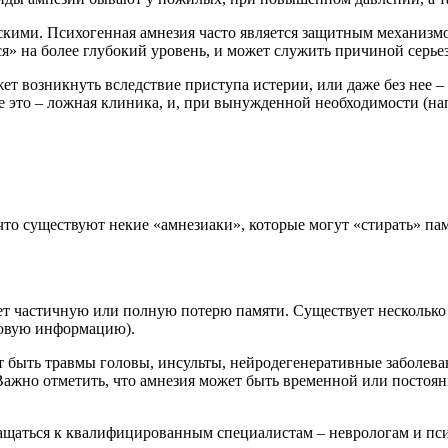
кими. Психогенная амнезия часто является защитным механизмо
я» на более глубокий уровень, и может служить причиной серье
т возникнуть вследствие приступа истерии, или даже без нее – 
е это – ложная клиника, и, при вынужденной необходимости (на
то существуют некие «амнезиаки», которые могут «стирать» пам
ает частичную или полную потерю памяти. Существует несколько
новую информацию).
 быть травмы головы, инсульты, нейродегенеративные заболеван
 Важно отметить, что амнезия может быть временной или постоя
ращаться к квалифицированным специалистам – неврологам и пси