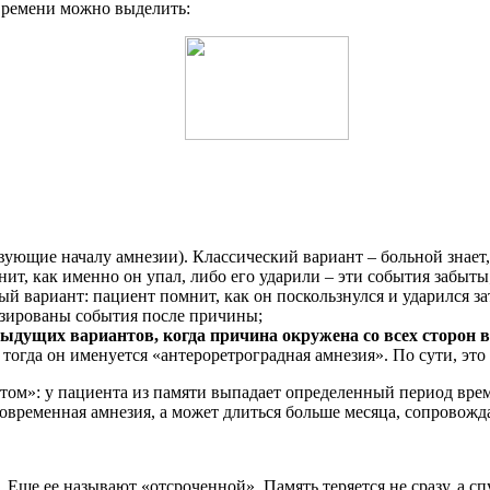
времени можно выделить:
ющие началу амнезии). Классический вариант – больной знает, 
нит, как именно он упал, либо его ударили – эти события забыты
й вариант: пациент помнит, как он поскользнулся и ударился за
езированы события после причины;
дыдущих вариантов, когда причина окружена со всех сторон в
тогда он именуется «антероретроградная амнезия». По сути, это 
том»: у пациента из памяти выпадает определенный период врем
овременная амнезия, а может длиться больше месяца, сопровож
Еще ее называют «отсроченной». Память теряется не сразу, а сп