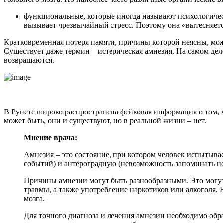
функциональные, которые иногда называют психологичес
вызывает чрезвычайный стресс. Поэтому она «вытесняетс
Кратковременная потеря памяти, причины которой неясны, може
Существует даже термин – истерическая амнезия. На самом дел
возвращаются.
В Рунете широко распространена фейковая информация о том, ч
может быть, они и существуют, но в реальной жизни – нет.
Мнение врача:
Амнезия – это состояние, при котором человек испытыв
событий) и антероградную (невозможность запоминать 
Причины амнезии могут быть разнообразными. Это могут
травмы, а также употребление наркотиков или алкоголя.
мозга.
Для точного диагноза и лечения амнезии необходимо об