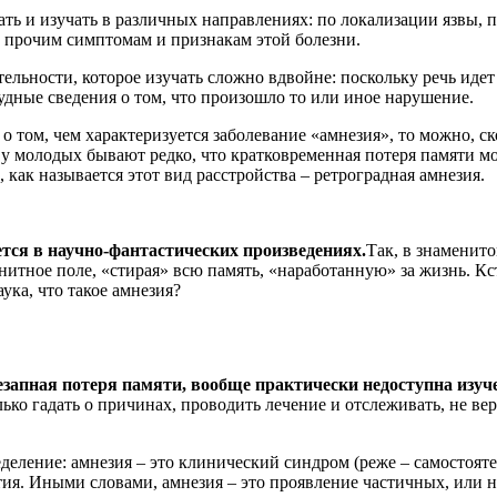
ть и изучать в различных направлениях: по локализации язвы, 
 прочим симптомам и признакам этой болезни.
тельности, которое изучать сложно вдвойне: поскольку речь иде
кудные сведения о том, что произошло то или иное нарушение.
о том, чем характеризуется заболевание «амнезия», то можно, с
 у молодых бывают редко, что кратковременная потеря памяти мо
как называется этот вид расстройства – ретроградная амнезия.
тся в научно-фантастических произведениях.
Так, в знаменит
нитное поле, «стирая» всю память, «наработанную» за жизнь. Кс
ука, что такое амнезия?
езапная потеря памяти, вообще практически недоступна изуче
ько гадать о причинах, проводить лечение и отслеживать, не вер
деление: амнезия – это клинический синдром (реже – самостояте
ия. Иными словами, амнезия – это проявление частичных, или