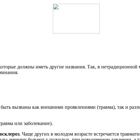
 которые должны иметь другие названия. Так, в нетрадиционной
минания.
ыть вызваны как внешними проявлениями (травма), так и разли
травма или заболевание).
росклероз
. Чаще других в молодом возрасте встречается травмати
виды амнезии бывают у пожилых, при повышенном давлении, а т