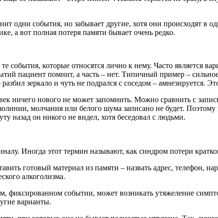
нит одни события, но забывает другие, хотя они происходят в од
ке, а вот полная потеря памяти бывает очень редко.
те события, которые относятся лично к нему. Часто является ва
тий пациент помнит, а часть – нет. Типичный пример – сильное
о разбил зеркало и чуть не подрался с соседом – амнезируется. Э
овек ничего нового не может запомнить. Можно сравнить с запи
 изолинии, молчания или белого шума записано не будет. Поэтом
нуту назад он никого не видел, хотя беседовал с людьми.
иналу. Иногда этот термин называют, как синдром потери кратков
вить готовый материал из памяти – назвать адрес, телефон, на
еского алкоголизма.
ом, фиксированном событии, может возникать утяжеление симпт
угие варианты.