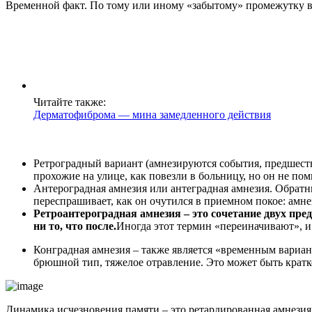
Временной факт. По тому или иному «забытому» промежутку 
Читайте также:
Дерматофиброма — мина замедленного действия
Ретроградный вариант (амнезируются события, предшеству
прохожие на улице, как повезли в больницу, но он не пом
Антероградная амнезия или антеградная амнезия. Обратны
переспрашивает, как он очутился в приемном покое: амн
Ретроантероградная амнезия – это сочетание двух пре
ни то, что после.
Иногда этот термин «переиначивают», и 
Конградная амнезия – также является «временным вариан
брюшной тип, тяжелое отравление. Это может быть кратк
Динамика исчезновения памяти – это ретардированная амнезия. 