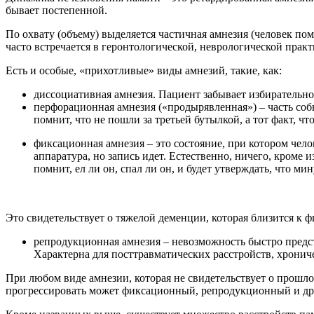
бывает постепенной.
По охвату (объему) выделяется частичная амнезия (человек пом
часто встречается в геронтологической, неврологической практи
Есть и особые, «прихотливые» виды амнезий, такие, как:
диссоциативная амнезия. Пациент забывает избирательно 
перфорационная амнезия («продырявленная») – часть собы
помнит, что не пошли за третьей бутылкой, а тот факт, чт
фиксационная амнезия – это состояние, при котором чел
аппаратура, но запись идет. Естественно, ничего, кроме
помнит, ел ли он, спал ли он, и будет утверждать, что ми
Это свидетельствует о тяжелой деменции, которая близится к ф
репродукционная амнезия – невозможность быстро предста
Характерна для посттравматических расстройств, хронич
При любом виде амнезии, которая не свидетельствует о прошл
прогрессировать может фиксационный, репродукционный и др