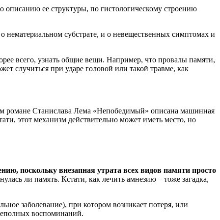
по описанию ее структуры, по гистологическому строению
т о нематериальном субстрате, и о невещественных симптомах и
корее всего, узнать общие вещи. Например, что провалы памяти,
жет случиться при ударе головой или такой травме, как
ом романе Станислава Лема «Непобедимый» описана машинная
тати, этот механизм действительно может иметь место, но
нию, поскольку внезапная утрата всех видов памяти просто
нулась ли память. Кстати, как лечить амнезию – тоже загадка,
льное заболевание), при котором возникает потеря, или
 неполных воспоминаний.