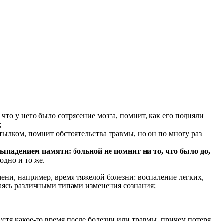
что у него было сотрясение мозга, помнит, как его подняли
;
тылком, помнит обстоятельства травмы, но он по многу раз
ыпадением памяти: больной не помнит ни то, что было до,
одно и то же.
ени, например, время тяжелой болезни: воспаление легких,
даясь различными типами изменения сознания;
устя какое-то время после болезни или травмы, причем потеря