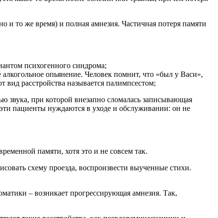
но и то же время) и полная амнезия. Частичная потеря памяти
риантом психогенного синдрома;
 алкогольное опьянение. Человек помнит, что «был у Васи»,
тот вид расстройства называется палимпсестом;
сью звука, при которой внезапно сломалась записывающая
у эти пациенты нуждаются в уходе и обслуживании: он не
ременной памяти, хотя это и не совсем так.
рисовать схему проезда, воспроизвести выученные стихи.
оматики – возникает прогрессирующая амнезия. Так,