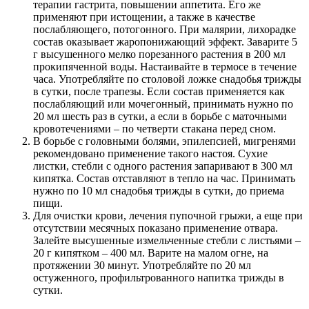
терапии гастрита, повышении аппетита. Его же
применяют при истощении, а также в качестве
послабляющего, потогонного. При малярии, лихорадке
состав оказывает жаропонижающий эффект. Заварите 5
г высушенного мелко порезанного растения в 200 мл
прокипяченной воды. Настаивайте в термосе в течение
часа. Употребляйте по столовой ложке снадобья трижды
в сутки, после трапезы. Если состав применяется как
послабляющий или мочегонный, принимать нужно по
20 мл шесть раз в сутки, а если в борьбе с маточными
кровотечениями – по четверти стакана перед сном.
В борьбе с головными болями, эпилепсией, мигренями
рекомендовано применение такого настоя. Сухие
листки, стебли с одного растения запаривают в 300 мл
кипятка. Состав отставляют в тепло на час. Принимать
нужно по 10 мл снадобья трижды в сутки, до приема
пищи.
Для очистки крови, лечения пупочной грыжи, а еще при
отсутствии месячных показано применение отвара.
Залейте высушенные измельченные стебли с листьями –
20 г кипятком – 400 мл. Варите на малом огне, на
протяжении 30 минут. Употребляйте по 20 мл
остуженного, профильтрованного напитка трижды в
сутки.