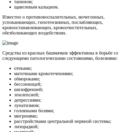
танином;
щавелевым кальцием.
Известно о противовоспалительных, мочегонных,
успокаивающих, гипотензивных, послабляющих,
кровоостанавливающих, кровоочистительных,
обезболивающих воздействиях.
Средства из красных башмачков эффективны в борьбе со
следующими патологическими состояниями, болезнями:
отеками;
маточными кровотечениями;
обмороками;
бессонницей;
шизофренией;
эпилепсией;
депрессиями;
лунатизмом;
головными болями;
мигренями;
расстройствами центральной нервной системы;
лихорадкой;
малярией;