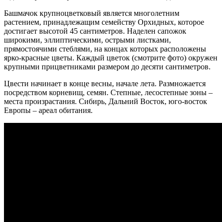
Башмачок крупноцветковый является многолетним
растением, принадлежащим семейству Орхидных, которое
достигает высотой 45 сантиметров. Наделен сапожок
широкими, эллиптическими, острыми листками,
прямостоячими стеблями, на концах которых расположены
ярко-красные цветы. Каждый цветок (смотрите фото) окружен
крупными прицветниками размером до десяти сантиметров.
Цвести начинает в конце весны, начале лета. Размножается
посредством корневищ, семян. Степные, лесостепные зоны –
места произрастания. Сибирь, Дальний Восток, юго-восток
Европы – ареал обитания.