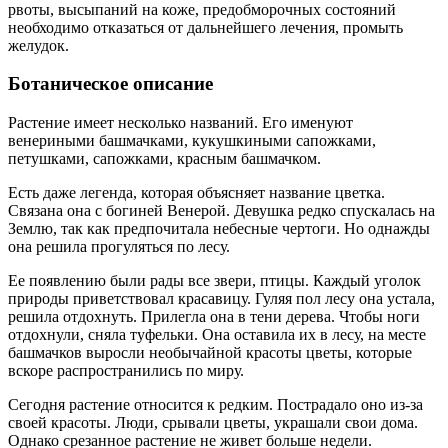
рвоты, высыпаний на коже, предобморочных состояний
необходимо отказаться от дальнейшего лечения, промыть
желудок.
Ботаническое описание
Растение имеет несколько названий. Его именуют
венериными башмачками, кукушкиными сапожками,
петушками, сапожками, красным башмачком.
Есть даже легенда, которая объясняет название цветка.
Связана она с богиней Венерой. Девушка редко спускалась на
Землю, так как предпочитала небесные чертоги. Но однажды
она решила прогуляться по лесу.
Ее появлению были рады все звери, птицы. Каждый уголок
природы приветствовал красавицу. Гуляя пол лесу она устала,
решила отдохнуть. Прилегла она в тени дерева. Чтобы ноги
отдохнули, сняла туфельки. Она оставила их в лесу, на месте
башмачков выросли необычайной красоты цветы, которые
вскоре распространились по миру.
Сегодня растение относится к редким. Пострадало оно из-за
своей красоты. Люди, срывали цветы, украшали свои дома.
Однако срезанное растение не живет больше недели.