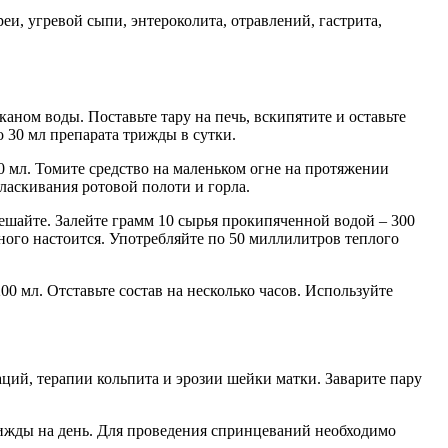
еи, угревой сыпи, энтероколита, отравлений, гастрита,
аном воды. Поставьте тару на печь, вскипятите и оставьте
о 30 мл препарата трижды в сутки.
0 мл. Томите средство на маленьком огне на протяжении
оласкивания ротовой полоти и горла.
ешайте. Залейте грамм 10 сырья прокипяченной водой – 300
много настоится. Употребляйте по 50 миллилитров теплого
 мл. Отставьте состав на несколько часов. Используйте
ций, терапии кольпита и эрозии шейки матки. Заварите пару
рижды на день. Для проведения спринцеваний необходимо