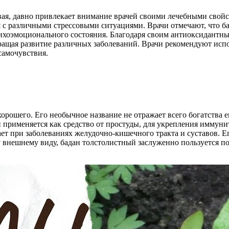
вая, давно привлекает внимание врачей своими лечебными свой
я с различными стрессовыми ситуациями. Врачи отмечают, что б
эмоционального состояния. Благодаря своим антиоксидантным 
ращая развитие различных заболеваний. Врачи рекомендуют исп
самочувствия.
хорошего. Его необычное название не отражает всего богатства е
н применяется как средство от простуды, для укрепления иммуни
т при заболеваниях желудочно-кишечного тракта и суставов. Его
 внешнему виду, бадан толстолистный заслуженно пользуется п