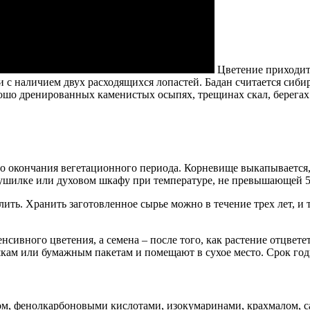
Цветение приходитс
с наличием двух расходящихся лопастей. Бадан считается сибир
рошо дренированных каменистых осыпях, трещинах скал, берегах
до окончания вегетационного периода. Корневище выкапывается,
сушилке или духовом шкафу при температуре, не превышающей 50
ить. Хранить заготовленное сырье можно в течение трех лет, и 
сивного цветения, а семена – после того, как растение отцвете
шкам или бумажным пакетам и помещают в сухое место. Срок го
м, фенолкарбоновыми кислотами, изокумаринами, крахмалом, са