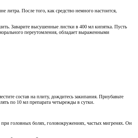
е литра. После того, как средство немного настоится,
шить. Заварите высушенные листки в 400 мл кипятка. Пусть
и морального переутомления, обладает выраженными
естите состав на плиту, дождитесь закипания. Приубавьте
лять по 10 мл препарата четырежды в сутки.
 при головных болях, головокружениях, частых мигренях. Он