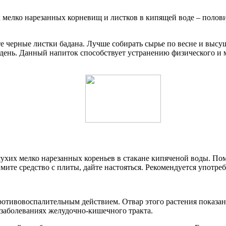
 мелко нарезанных корневищ и листков в кипящей воде – половин
е черные листки бадана. Лучше собирать сырье по весне и высу
а день. Данный напиток способствует устранению физического 
сухих мелко нарезанных кореньев в стакане кипяченой воды. Пом
ите средство с плиты, дайте настояться. Рекомендуется употреб
отивовоспалительным действием. Отвар этого растения показан
заболеваниях желудочно-кишечного тракта.