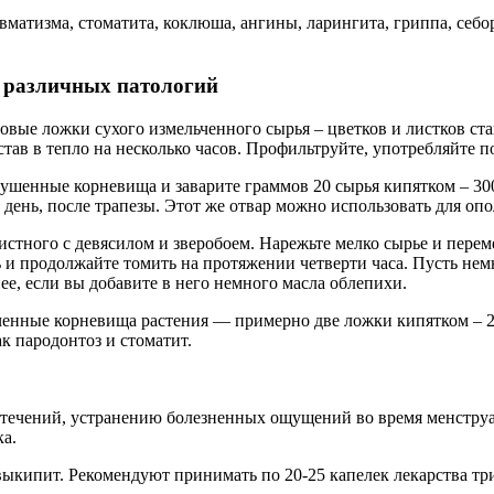
вматизма, стоматита, коклюша, ангины, ларингита, гриппа, себор
 различных патологий
вые ложки сухого измельченного сырья – цветков и листков стак
тав в тепло на несколько часов. Профильтруйте, употребляйте п
сушенные корневища и заварите граммов 20 сырья кипятком – 30
 день, после трапезы. Этот же отвар можно использовать для оп
стного с девясилом и зверобоем. Нарежьте мелко сырье и перем
нь и продолжайте томить на протяжении четверти часа. Пусть не
ее, если вы добавите в него немного масла облепихи.
енные корневища растения — примерно две ложки кипятком – 200
к пародонтоз и стоматит.
отечений, устранению болезненных ощущений во время менструа
а.
 выкипит. Рекомендуют принимать по 20-25 капелек лекарства т