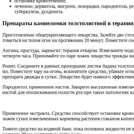
остановке кровотечений;
лечению: дерматоза, мигрени, лихорадки, пародонтоза, ре
туберкулеза, дуоденита.
Препараты камнеломки толстолистной в терапии
Приготовление общеукрепляющего лекарства. Залейте две столо
томиться на тихом огне на протяжении 20 минут. Поместите сос
Ангина, простуда, ларингит: терапия отваром. Измельчите под
четверти часа. Принимайте по паре ложек лекарства трижды на
Ринит. Соедините в равных пропорциях листки бадана толстоли
мл. Поместите тару на огонь, вскипятите средство, убавьте ог
препарата дважды в сутки. Лекарство будет намного эффективн
Пародонтоз: применение настоя. Заварите высушенные измельч
настой для ополаскивания полости рта при таких патологиях ка
Применение экстракта. Средство способствует остановке кров
ложек сухих измельченных корневищ растения стаканом кипятк
Томите средство на водяной бане, пока половина жидкости не