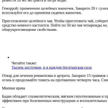
развести 20 мл экстракта в литре воды.
Геморрой: применение целебных ванночек. Заварите 20 г сухих
используйте его дл принятия сидячих ванночек.
Приготовление целебного чая. Чтобы приготовить чай, соберит
средство немного настоится. Пейте по 50 мл чая четырежды н
общеукрепляющими свойствами.
Читайте также:
Тысяча листочков, и в каждом богатырская сила
Отвар для лечения ревматизма и артрита. Запарьте 15 граммов 
огонь и продолжайте томить на протяжении четверти часа. Сним
Мнение врача
Бадан обладает спазмолитическим, мягким гипотензивным и пр
эффективен при болезненных менструациях и воспалительных 