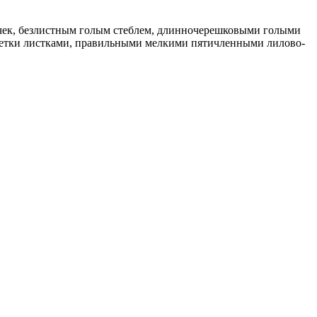
чек, безлистным голым стеблем, длинночерешковыми голыми
зетки листками, правильными мелкими пятичленными лилово-