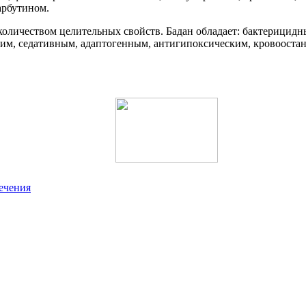
арбутином.
м количеством целительных свойств. Бадан обладает: бактериц
м, седативным, адаптогенным, антигипоксическим, кровоост
ечения