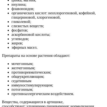
цинка, магния;
инулина;
флавоноидов;
органических кислот: неохлорогеновой, кофейной,
глицериновой, хлорогеновой,
гликолевой;
слизистых веществ;
фосфатов;
аскорбиновой кислоты;
углеводов;
жиров;
эфирных масел.
Препараты на основе растения обладают:
мочегонным;
желчегонным;
противоревматическим;
общеукрепляющим;
седативным
иммуностимулирующим;
потогонным;
противоаллергическим воздействием.
Вещества, содержащиеся в артишоке,
способствуют: улучшению пищеварения; нормализации