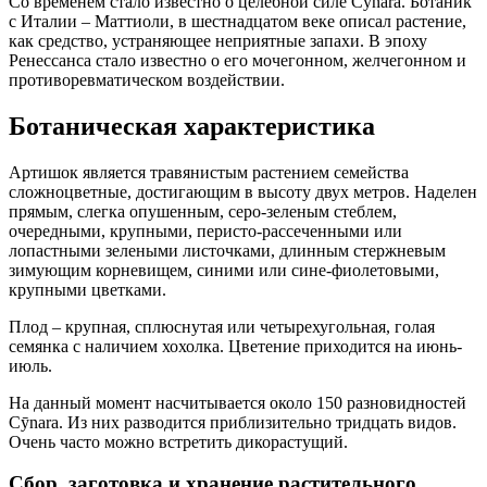
Со временем стало известно о целебной силе Cȳnara. Ботаник
с Италии – Маттиоли, в шестнадцатом веке описал растение,
как средство, устраняющее неприятные запахи. В эпоху
Ренессанса стало известно о его мочегонном, желчегонном и
противоревматическом воздействии.
Ботаническая характеристика
Артишок является травянистым растением семейства
сложноцветные, достигающим в высоту двух метров. Наделен
прямым, слегка опушенным, серо-зеленым стеблем,
очередными, крупными, перисто-рассеченными или
лопастными зелеными листочками, длинным стержневым
зимующим корневищем, синими или сине-фиолетовыми,
крупными цветками.
Плод – крупная, сплюснутая или четырехугольная, голая
семянка с наличием хохолка. Цветение приходится на июнь-
июль.
На данный момент насчитывается около 150 разновидностей
Cȳnara. Из них разводится приблизительно тридцать видов.
Очень часто можно встретить дикорастущий.
Сбор, заготовка и хранение растительного