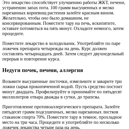
Это лекарство способствует улучшению работы ЖКТ, печени,
устранению запах пота. 100 грамм высушенных и мелко
нарезанных корневищ растения залейте красным вином.
Желательно, чтобы оно было домашним, не
консервированным. Поместите тару на печь, вскипятите,
оставьте потомиться на пять минут. Охладите немного, затем
процедите.
Поместите лекарство в холодильник. Употребляйте по паре
ложечек препарата четырежды на день. Курс должен
составлять четырнадцать дней. Затем следует двухнедельный
перерыв и повторение курса.
Недуги почек, печени, аллергия
Возьмите высушенные листочки, измельчите и заварите три
ложки сырья прокипяченной водой. Пусть средство постоит
минут двадцать. Профильтруйте и принимайте по пятьдесят
миллилитров отвара дважды в сутки, до трапезы.
Приготовление противоаллергического препарата. Залейте
пятьдесят грамм подсушенных, мелко нарезанных листков
стаканом спирта 70%. Поместите тару в темное, прохладное
место на три часа. Процедите и употребляйте по несколько
ложечек лекарства четыре раза на день.