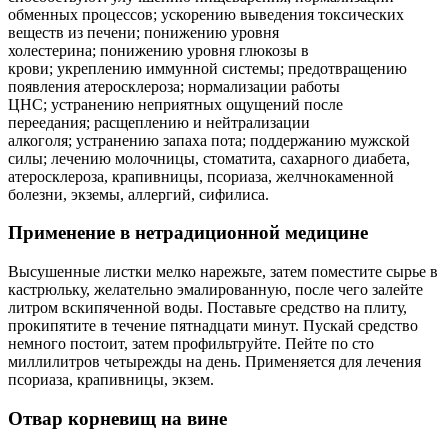
обменных процессов; ускорению выведения токсических
веществ из печени; понижению уровня
холестерина; понижению уровня глюкозы в
крови; укреплению иммунной системы; предотвращению
появления атеросклероза; нормализации работы
ЦНС; устранению неприятных ощущений после
переедания; расщеплению и нейтрализации
алкоголя; устранению запаха пота; поддержанию мужской
силы; лечению молочницы, стоматита, сахарного диабета,
атеросклероза, крапивницы, псориаза, желчнокаменной
болезни, экземы, аллергий, сифилиса.
Применение в нетрадиционной медицине
Высушенные листки мелко нарежьте, затем поместите сырье в
кастрюльку, желательно эмалированную, после чего залейте
литром вскипяченной воды. Поставьте средство на плиту,
прокипятите в течение пятнадцати минут. Пускай средство
немного постоит, затем профильтруйте. Пейте по сто
миллилитров четырежды на день. Применяется для лечения
псориаза, крапивницы, экзем.
Отвар корневищ на вине