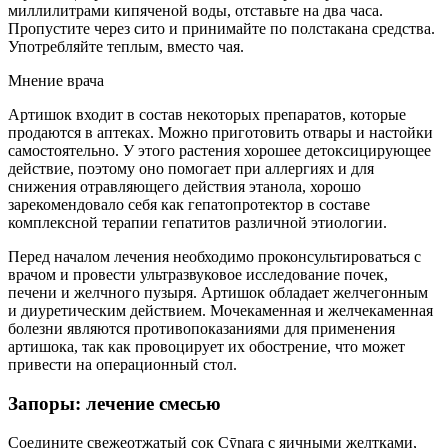
миллилитрами кипяченой воды, отставьте на два часа.
Пропустите через сито и принимайте по полстакана средства.
Употребляйте теплым, вместо чая.
Мнение врача
Артишок входит в состав некоторых препаратов, которые
продаются в аптеках. Можно приготовить отвары и настойки
самостоятельно. У этого растения хорошее детоксицирующее
действие, поэтому оно помогает при аллергиях и для
снижения отравляющего действия этанола, хорошо
зарекомендовало себя как гепатопротектор в составе
комплексной терапии гепатитов различной этиологии.
Перед началом лечения необходимо проконсультироваться с
врачом и провести ультразвуковое исследование почек,
печени и желчного пузыря. Артишок обладает желчегонным
и диуретическим действием. Мочекаменная и желчекаменная
болезни являются противопоказаниями для применения
артишока, так как провоцирует их обострение, что может
привести на операционный стол.
Запоры: лечение смесью
Соедините свежеотжатый сок Cȳnara с яичными желтками,