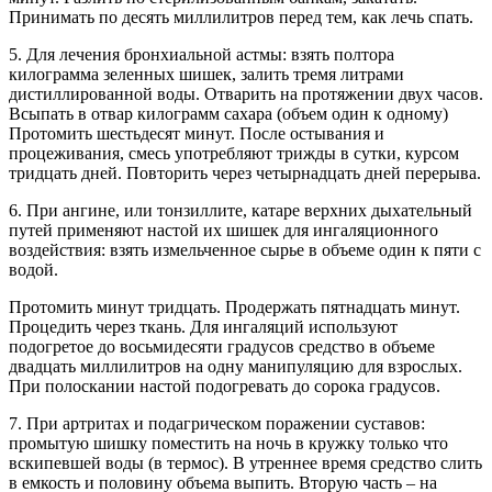
Принимать по десять миллилитров перед тем, как лечь спать.
5. Для лечения бронхиальной астмы: взять полтора
килограмма зеленных шишек, залить тремя литрами
дистиллированной воды. Отварить на протяжении двух часов.
Всыпать в отвар килограмм сахара (объем один к одному)
Протомить шестьдесят минут. После остывания и
процеживания, смесь употребляют трижды в сутки, курсом
тридцать дней. Повторить через четырнадцать дней перерыва.
6. При ангине, или тонзиллите, катаре верхних дыхательный
путей применяют настой их шишек для ингаляционного
воздействия: взять измельченное сырье в объеме один к пяти с
водой.
Протомить минут тридцать. Продержать пятнадцать минут.
Процедить через ткань. Для ингаляций используют
подогретое до восьмидесяти градусов средство в объеме
двадцать миллилитров на одну манипуляцию для взрослых.
При полоскании настой подогревать до сорока градусов.
7. При артритах и подагрическом поражении суставов:
промытую шишку поместить на ночь в кружку только что
вскипевшей воды (в термос). В утреннее время средство слить
в емкость и половину объема выпить. Вторую часть – на