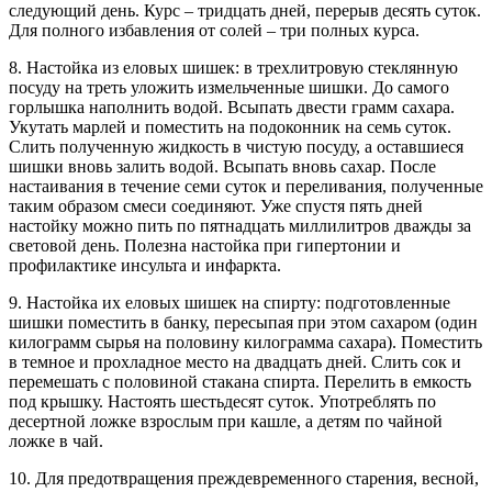
следующий день. Курс – тридцать дней, перерыв десять суток.
Для полного избавления от солей – три полных курса.
8. Настойка из еловых шишек: в трехлитровую стеклянную
посуду на треть уложить измельченные шишки. До самого
горлышка наполнить водой. Всыпать двести грамм сахара.
Укутать марлей и поместить на подоконник на семь суток.
Слить полученную жидкость в чистую посуду, а оставшиеся
шишки вновь залить водой. Всыпать вновь сахар. После
настаивания в течение семи суток и переливания, полученные
таким образом смеси соединяют. Уже спустя пять дней
настойку можно пить по пятнадцать миллилитров дважды за
световой день. Полезна настойка при гипертонии и
профилактике инсульта и инфаркта.
9. Настойка их еловых шишек на спирту: подготовленные
шишки поместить в банку, пересыпая при этом сахаром (один
килограмм сырья на половину килограмма сахара). Поместить
в темное и прохладное место на двадцать дней. Слить сок и
перемешать с половиной стакана спирта. Перелить в емкость
под крышку. Настоять шестьдесят суток. Употреблять по
десертной ложке взрослым при кашле, а детям по чайной
ложке в чай.
10. Для предотвращения преждевременного старения, весной,