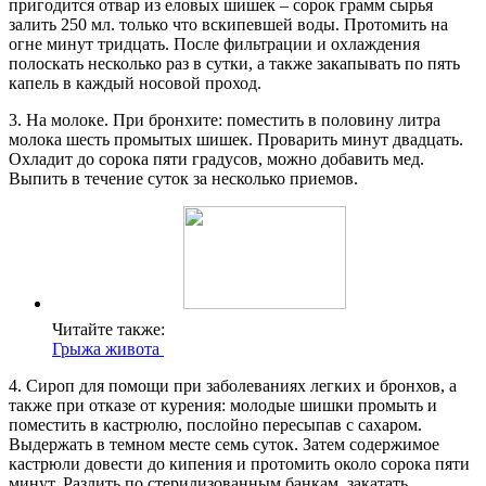
пригодится отвар из еловых шишек – сорок грамм сырья
залить 250 мл. только что вскипевшей воды. Протомить на
огне минут тридцать. После фильтрации и охлаждения
полоскать несколько раз в сутки, а также закапывать по пять
капель в каждый носовой проход.
3. На молоке. При бронхите: поместить в половину литра
молока шесть промытых шишек. Проварить минут двадцать.
Охладит до сорока пяти градусов, можно добавить мед.
Выпить в течение суток за несколько приемов.
Читайте также:
Грыжа живота
4. Сироп для помощи при заболеваниях легких и бронхов, а
также при отказе от курения: молодые шишки промыть и
поместить в кастрюлю, послойно пересыпав с сахаром.
Выдержать в темном месте семь суток. Затем содержимое
кастрюли довести до кипения и протомить около сорока пяти
минут. Разлить по стерилизованным банкам, закатать.