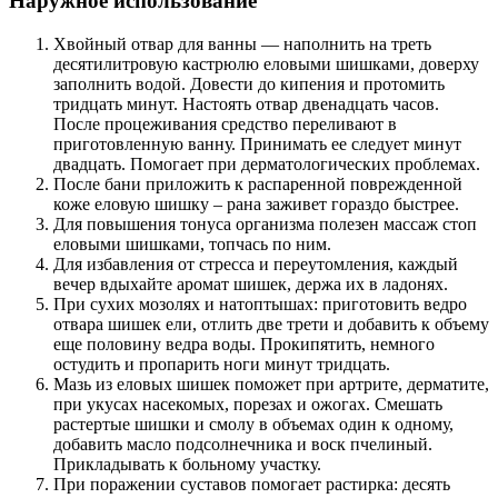
Наружное использование
Хвойный отвар для ванны — наполнить на треть
десятилитровую кастрюлю еловыми шишками, доверху
заполнить водой. Довести до кипения и протомить
тридцать минут. Настоять отвар двенадцать часов.
После процеживания средство переливают в
приготовленную ванну. Принимать ее следует минут
двадцать. Помогает при дерматологических проблемах.
После бани приложить к распаренной поврежденной
коже еловую шишку – рана заживет гораздо быстрее.
Для повышения тонуса организма полезен массаж стоп
еловыми шишками, топчась по ним.
Для избавления от стресса и переутомления, каждый
вечер вдыхайте аромат шишек, держа их в ладонях.
При сухих мозолях и натоптышах: приготовить ведро
отвара шишек ели, отлить две трети и добавить к объему
еще половину ведра воды. Прокипятить, немного
остудить и пропарить ноги минут тридцать.
Мазь из еловых шишек поможет при артрите, дерматите,
при укусах насекомых, порезах и ожогах. Смешать
растертые шишки и смолу в объемах один к одному,
добавить масло подсолнечника и воск пчелиный.
Прикладывать к больному участку.
При поражении суставов помогает растирка: десять