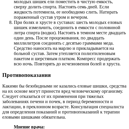
молодых шишек ели поместить в чистую емкость,
сверху долить спирта. Настоять семь дней. Если
жидкость потемнела, ее необходимо слить. Натирать
пораженный сустав утром и вечером.
При болях и хрусте в суставах: шесть молодых еловых
шишек измельчить, соединить в емкости с половиной
литра спирта (водки). Настоять в темном месте двадцать
один день. После процеживания, по двадцать
миллилитров соединять с десятью граммами меда.
Средство наносить на марлю и прикладывается на
больной сустав. Затем утепляется полиэтиленовым
пакетом и шерстяным платком. Компресс продержать
всю ночь. Повторять до исчезновения болей и хруста.
Противопоказания
Какими бы безобидными не казались еловые шишки, средства
на их основе могут принести вред человеческому организму.
Следует отказаться от их применения при тяжелых
заболеваниях печени и почек, в период беременности и
лактации, в преклонном возрасте. Консультация специалиста
для определения показаний и противопоказаний к терапии
еловыми шишками обязательна.
Мнение врача: