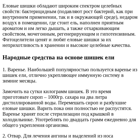
Еловые шишки обладают широким спектром целебных
свойств: бактерицидным (подавляют рост бактерий, как при
внутреннем применении, так и в окружающей среде), недаром
воздух в помещении, где стоит ель, наполнен приятным
ароматом и им легко дышать, а также отхаркивающим
свойством, мочегонным, регенерирующим и гипотензивным.
Фитоцелители ценят и любят еловые шишки за их
неприхотливость в хранении и высокие целебные качества.
Народные средства на основе шишек ели
1. Варенье. Наибольшей популярностью пользуется варенье из
шишек ели, отлично укрепляющее иммунную систему в
зимние месяцы.
Замочить на сутки килограмм шишек. В это время
приготовьте сироп – 1000гр. сахара на два литра
дистиллированной воды. Перемешать сироп и разбухшие
еловые шишки. Варить пока они полностью не распустятся.
Варенье хранят после стерилизации под крышкой в
холодильнике. Употреблять по двадцать грамм ежедневно для
общего укрепления организма.
2. Отвар. Для лечения ангины и выделений из носа